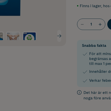
Finns i lager
,
hos 
Snabba fakta
För att mins
begränsas a
till max 1 p
Innehåller 
Verkar febe
Det här är ett 
noga före anvä