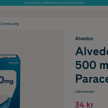
Använd kod: SOMMAR20 för 20% över 649kr
Årets Butik 2025 inom Skönhet
 frakt
✓ Rådgivning från farmaceuter & hudterapeuter
✓ Poäng på alla
Community
Alvedon
Alved
500 
Parac
Läkemedel
34 kr