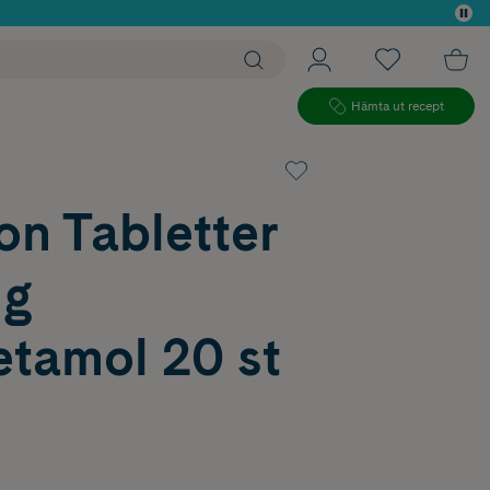
 köp*
Hämta ut recept
on Tabletter
mg
etamol 20 st