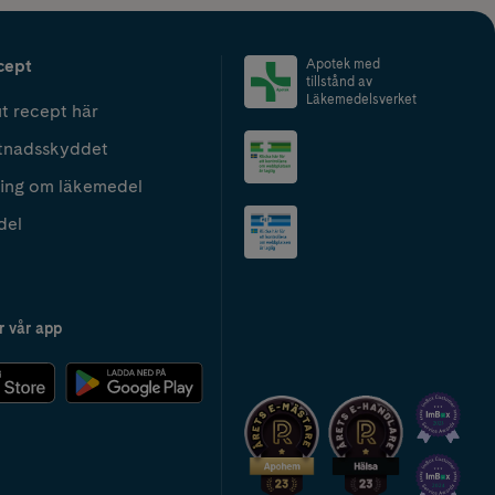
cept
Apotek med
tillstånd av
Läkemedelsverket
t recept här
tnadsskyddet
ing om läkemedel
del
r vår app
2024