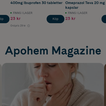
400mg Ibuprofen 30 tabletter
Omeprazol Teva 20 mg
kapslar
FINNS I LAGER
FINNS I LAGER
23 kr
23 kr
öp
Köp
Ord.pris
29 kr
Apohem Magazine