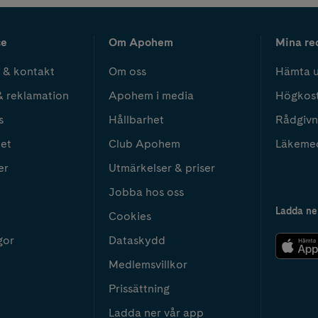
ce
Om Apohem
Mina re
 & kontakt
Om oss
Hämta u
& reklamation
Apohem i media
Högkos
s
Hållbarhet
Rådgivn
het
Club Apohem
Läkeme
er
Utmärkelser & priser
Jobba hos oss
Ladda ne
Cookies
gor
Dataskydd
Medlemsvillkor
Prissättning
Ladda ner vår app