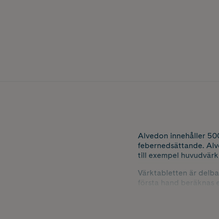
Alvedon innehåller 50
febernedsättande. Alve
till exempel huvudvärk
Värktabletten är delba
första hand beräknas ef
Du kan använda Alvedo