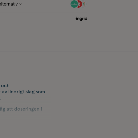
 och
av lindrigt slag som
.
åg att doseringen i
sbenägenhet.