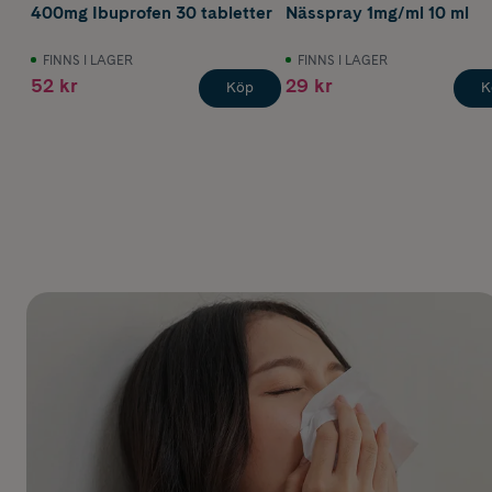
400mg Ibuprofen 30 tabletter
Nässpray 1mg/ml 10 ml
FINNS I LAGER
FINNS I LAGER
52 kr
29 kr
Köp
K