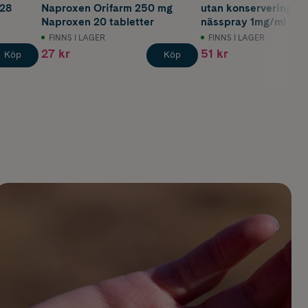
 28
Naproxen Orifarm 250 mg
utan konserveringsm
Naproxen 20 tabletter
nässpray 1mg/ml 10m
FINNS I LAGER
FINNS I LAGER
27 kr
51 kr
Köp
Köp