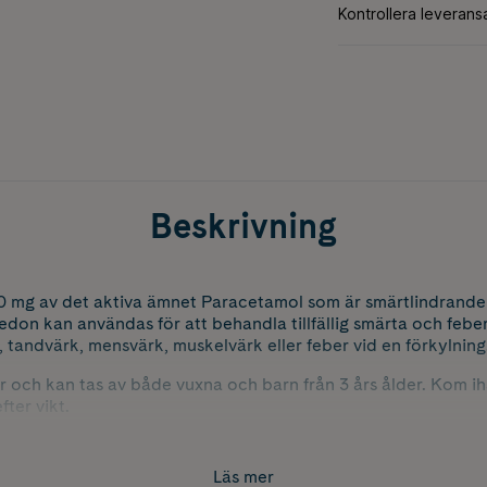
Beskrivning
0 mg av det aktiva ämnet Paracetamol som är smärtlindrande
don kan användas för att behandla tillfällig smärta och feber 
, tandvärk, mensvärk, muskelvärk eller feber vid en förkylning
r och kan tas av både vuxna och barn från 3 års ålder. Kom ih
ter vikt.
n även om du har känslig mage, magsår eller ökad blödning
Läs mer