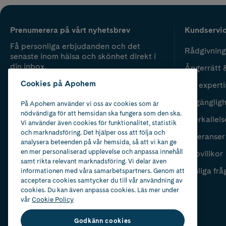
Prenumerera på vårt nyhetsbrev
Kundservi
Få personliga erbjudanden och det
Rådgivning
senaste inom hälsa och skönhet direkt i
din inbox.
Ångerrätt 
Cookies på Apohem
Vår experti
Fyll i mailadress
Skicka
Tillgänglig
På Apohem använder vi oss av cookies som är
nödvändiga för att hemsidan ska fungera som den ska.
Återkallels
Vi använder även cookies för funktionalitet, statistik
och marknadsföring. Det hjälper oss att följa och
Leveranser
analysera beteenden på vår hemsida, så att vi kan ge
en mer personaliserad upplevelse och anpassa innehåll
Köpvillkor
samt rikta relevant marknadsföring. Vi delar även
Vanliga frå
informationen med våra samarbetspartners. Genom att
acceptera cookies samtycker du till vår användning av
cookies. Du kan även anpassa cookies. Läs mer under
vår
Cookie Policy
Godkänn cookies