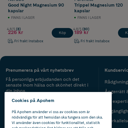
Good Night Magnesium 90
Trippel Magnesium 120
kapslar
kapslar
FINNS I LAGER
FINNS I LAGER
4.8/5
(8)
4.8/5
(80)
226 kr
189 kr
Köp
K
Fri frakt Instabox
Fri frakt Instabox
Prenumerera på vårt nyhetsbrev
Kundservi
Få personliga erbjudanden och det
Rådgivning
senaste inom hälsa och skönhet direkt i
din inbox.
Ångerrätt 
Cookies på Apohem
Vår experti
Fyll i mailadress
Skicka
Tillgänglig
På Apohem använder vi oss av cookies som är
nödvändiga för att hemsidan ska fungera som den ska.
Återkallels
Vi använder även cookies för funktionalitet, statistik