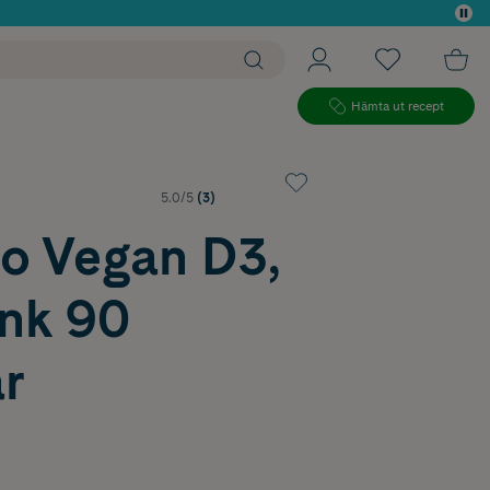
 köp*
Hämta ut recept
5.0/5
(3)
o Vegan D3,
ink 90
r