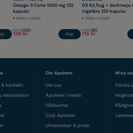
Omega-3 Forte 1000 mg 132
D3 62,5ug + Gurkmeja 
kapslar
Ingefära 120 kapslar
FINNS I LAGER
FINNS I LAGER
4.8/5
(220)
4.8/5
(62)
129 kr
113 kr
öp
Köp
ce
Om Apohem
Mina re
 & kontakt
Om oss
Hämta u
& reklamation
Apohem i media
Högkos
s
Hållbarhet
Rådgivn
het
Club Apohem
Läkeme
er
Utmärkelser & priser