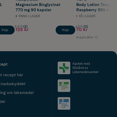
&
Magnesium Bisglycinat
Body Lotion Tangeri
770 mg 90 kapslar
Raspberry 300 ml
FINNS I LAGER
FÅ I LAGER
5.0/5
(2)
4.5/5
(2)
125 kr
70 kr
Köp
Köp
Ord.pris
89 kr
Lägst
cept
Apotek med
tillstånd av
Läkemedelsverket
t recept här
tnadsskyddet
ing om läkemedel
del