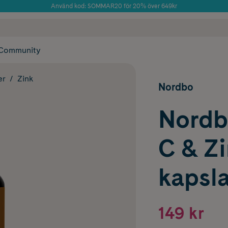
Använd kod: SOMMAR20 för 20% över 649kr
Årets Butik 2025 inom Skönhet
 frakt
✓ Rådgivning från farmaceuter & hudterapeuter
✓ Poäng på alla
Community
er
Zink
Nordbo
Nordb
C & Z
kapsla
149 kr