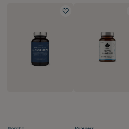
Nordbo
Pureness