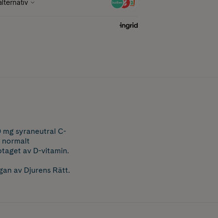
0 mg syraneutral C-
t normalt
taget av D-vitamin.
gan av Djurens Rätt.