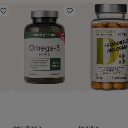
Elexir Pharma
BioSalma