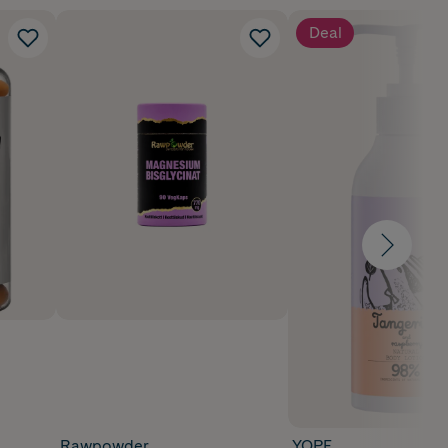
Deal
Rawpowder
YOPE