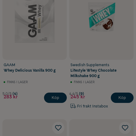
GAAM
Swedish Supplements
Whey Delicious Vanilla 900 g
Lifestyle Whey Chocolate
Milkshake 900 g
FINNS I LAGER
FINNS I LAGER
5.0/5
(4)
4.4/5
(9)
283 kr
245 kr
Köp
Köp
Fri frakt Instabox