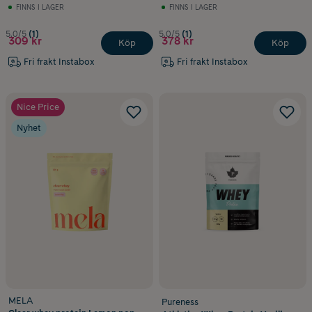
FINNS I LAGER
FINNS I LAGER
5.0/5
(1)
5.0/5
(1)
309 kr
378 kr
Köp
Köp
Fri frakt Instabox
Fri frakt Instabox
Nice Price
Nyhet
MELA
Pureness