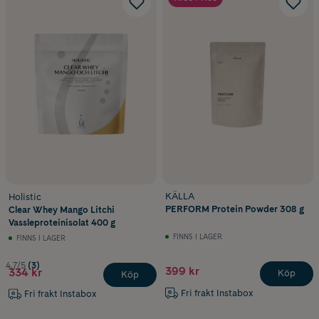
KÄLLA
Holistic
PERFORM Protein Powder 308 g
Clear Whey Mango Litchi
Vassleproteinisolat 400 g
FINNS I LAGER
FINNS I LAGER
4.7/5
(3)
399 kr
334 kr
Köp
Köp
Fri frakt Instabox
Fri frakt Instabox