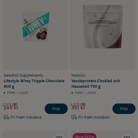
Swedish Supplements
Holistic
Lifestyle Whey Tripple Chocolate
Vassleprotein Choklad och
900 g
Hasselnöt 750 g
FINNS I LAGER
FINNS I LAGER
2.5/5
(8)
4.0/5
(3)
245 kr
351 kr
Köp
Köp
Fri frakt Instabox
Fri frakt Instabox
Nice Price