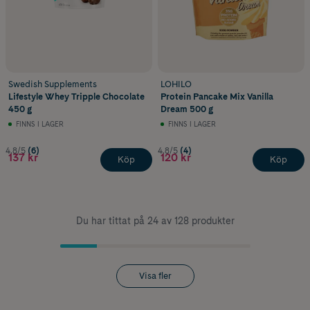
Swedish Supplements
LOHILO
Lifestyle Whey Tripple Chocolate
Protein Pancake Mix Vanilla
450 g
Dream 500 g
FINNS I LAGER
FINNS I LAGER
4.8/5
(6)
4.8/5
(4)
137 kr
120 kr
Köp
Köp
Du har tittat på 24 av 128 produkter
Visa fler