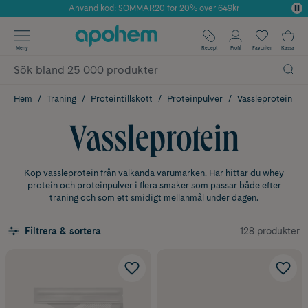
Använd kod: SOMMAR20 för 20% över 649kr
Årets Butik 2025 inom Skönhet
✓ Fri frakt
Meny
Recept
Profil
Favoriter
Kassa
✓ Rådgivning från farmaceuter & hudterapeuter
✓ Poäng på alla köp*
Hem
Träning
Proteintillskott
Proteinpulver
Vassleprotein
Vassleprotein
Köp vassleprotein från välkända varumärken. Här hittar du whey
protein och proteinpulver i flera smaker som passar både efter
träning och som ett smidigt mellanmål under dagen.
128 produkter
Filtrera & sortera