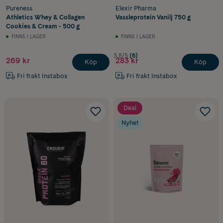
Pureness
Elexir Pharma
Athletics Whey & Collagen
Vassleprotein Vanilj 750 g
Cookies & Cream - 500 g
FINNS I LAGER
FINNS I LAGER
3.8/5
(6)
269 kr
283 kr
Köp
Köp
Fri frakt Instabox
Fri frakt Instabox
Deal
Nyhet