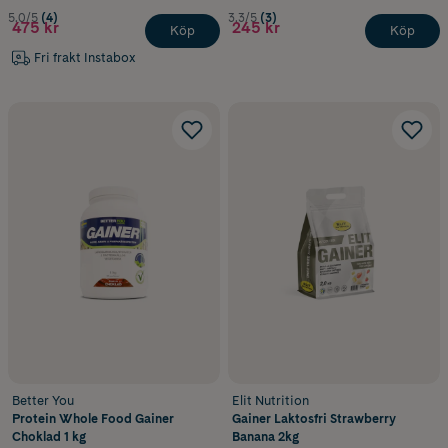
5.0/5
(4)
3.3/5
(3)
475 kr
245 kr
Köp
Köp
Fri frakt Instabox
Better You
Elit Nutrition
Protein Whole Food Gainer
Gainer Laktosfri Strawberry
Choklad 1 kg
Banana 2kg