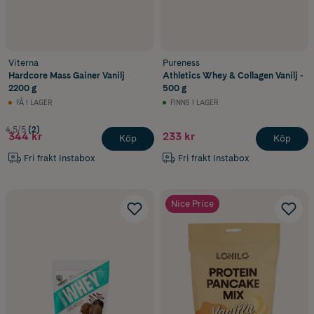
Viterna
Pureness
Hardcore Mass Gainer Vanilj
Athletics Whey & Collagen Vanilj -
2200 g
500 g
FÅ I LAGER
FINNS I LAGER
4.5/5
(2)
344 kr
233 kr
Köp
Köp
Fri frakt Instabox
Fri frakt Instabox
Nice Price