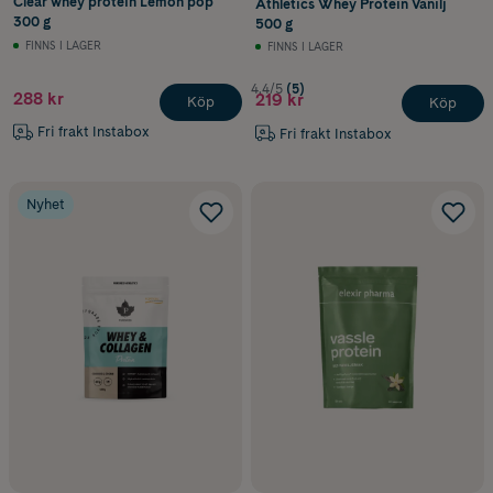
Clear whey protein Lemon pop
Athletics Whey Protein Vanilj
300 g
500 g
FINNS I LAGER
FINNS I LAGER
4.4/5
(5)
288 kr
219 kr
Köp
Köp
Fri frakt Instabox
Fri frakt Instabox
Nyhet