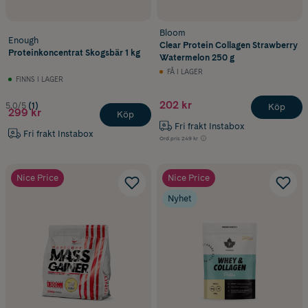
Bloom
Enough
Clear Protein Collagen Strawberry
Proteinkoncentrat Skogsbär 1 kg
Watermelon 250 g
FÅ I LAGER
FINNS I LAGER
202 kr
5.0/5
(1)
Köp
299 kr
Köp
Fri frakt Instabox
Fri frakt Instabox
Ord.pris
249 kr
Nice Price
Nice Price
Nyhet