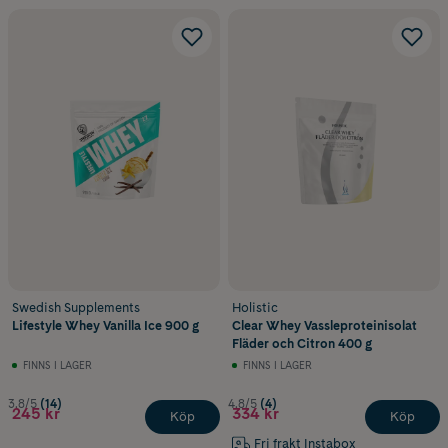
Swedish Supplements
Holistic
Lifestyle Whey Vanilla Ice 900 g
Clear Whey Vassleproteinisolat
Fläder och Citron 400 g
FINNS I LAGER
FINNS I LAGER
3.8/5
(14)
4.8/5
(4)
245 kr
334 kr
Köp
Köp
Fri frakt Instabox