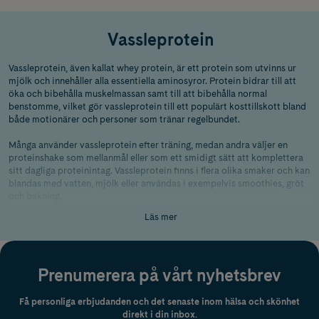
Vassleprotein
Vassleprotein, även kallat whey protein, är ett protein som utvinns ur
mjölk och innehåller alla essentiella aminosyror. Protein bidrar till att
öka och bibehålla muskelmassan samt till att bibehålla normal
benstomme, vilket gör vassleprotein till ett populärt kosttillskott bland
både motionärer och personer som tränar regelbundet.
Många använder vassleprotein efter träning, medan andra väljer en
proteinshake som mellanmål eller som ett smidigt sätt att komplettera
sitt dagliga proteinintag. Vassleprotein finns i flera olika smaker och kan
blandas med vatten, mjölk eller användas i exempelvis smoothies, gröt
och bakning.
Läs mer
När du väljer vassleprotein kan det vara bra att titta på proteininnehåll,
smak och hur du planerar att använda produkten. Hos Apohem hittar du
vassleprotein från flera välkända varumärken och i olika
förpackningsstorlekar.
Prenumerera på vårt nyhetsbrev
Få personliga erbjudanden och det senaste inom hälsa och skönhet
direkt i din inbox.