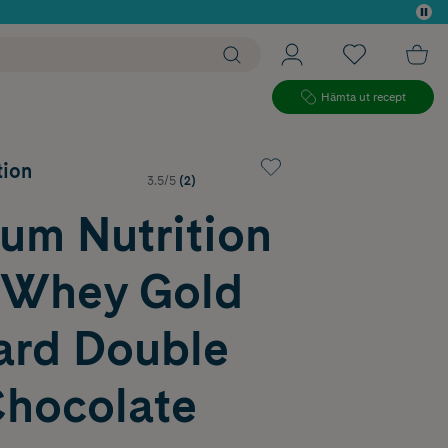
 köp*
Hämta ut recept
tion
3.5/5
(2)
um Nutrition
Whey Gold
ard Double
Chocolate