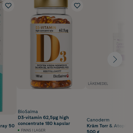
LÄKEMEDEL
BioSalma
D3-vitamin 62,5µg high
Canoderm
concentrate 180 kapslar
ray 50
Kräm Torr & Atopisk
FINNS I LAGER
500 g