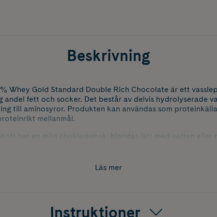
Beskrivning
% Whey Gold Standard Double Rich Chocolate är ett vasslepr
g andel fett och socker. Det består av delvis hydrolyserade va
ing till aminosyror. Produkten kan användas som proteinkäll
 proteinrikt mellanmål.
skott har en mild chokladsmak, blandas lätt med vatten eller m
assa.
Läs mer
Instruktioner