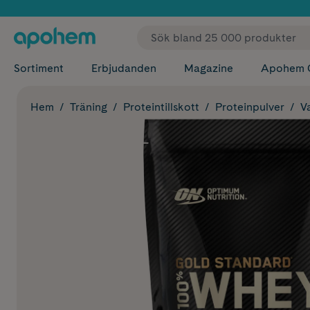
✓ Fri
Sortiment
Erbjudanden
Magazine
Apohem 
Hem
Träning
Proteintillskott
Proteinpulver
V