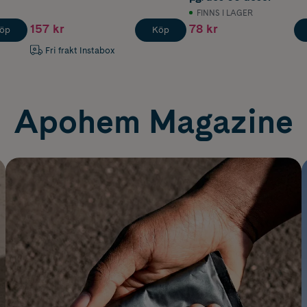
FINNS I LAGER
157 kr
78 kr
öp
Köp
Fri frakt Instabox
Apohem Magazine