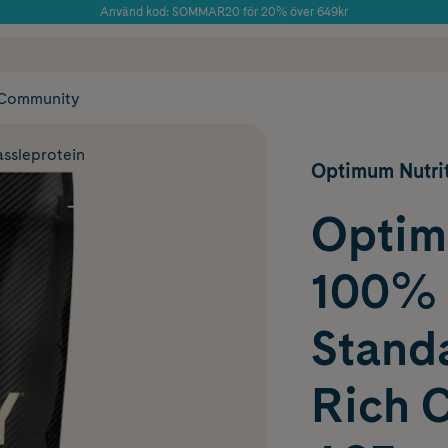
Använd kod: SOMMAR20 för 20% över 649kr
Årets Butik 2025 inom Skönhet
 frakt
✓ Rådgivning från farmaceuter & hudterapeuter
✓ Poäng på alla
Community
assleprotein
Optimum Nutri
Optim
100% 
Stand
Rich 