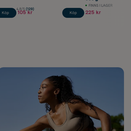
FINNS I LAGER
4.8/5
(129)
105 kr
225 kr
Köp
Köp