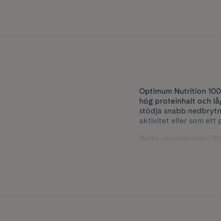
Optimum Nutrition 100
hög proteinhalt och lå
stödja snabb nedbrytn
aktivitet eller som ett
Detta vassleproteintill
att bibehålla muskelm
Innehåller 465 g