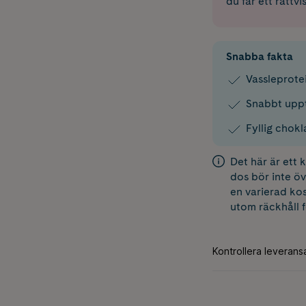
du får ett rättvi
Snabba fakta
Vassleprote
Snabbt upp
Fyllig chok
Det här är ett
dos bör inte öv
en varierad kos
utom räckhåll 