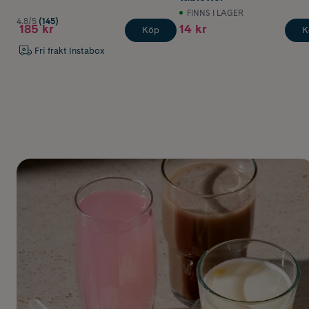
FINNS I LAGER
4.8/5
(145)
185 kr
14 kr
Köp
K
Fri frakt Instabox