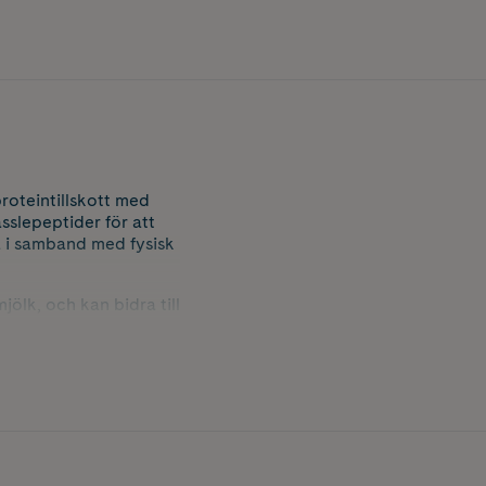
oteintillskott med
sslepeptider för att
a i samband med fysisk
jölk, och kan bidra till