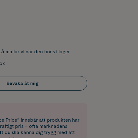
å mailar vi när den finns i lager
box
Bevaka åt mig
e Price” innebär att produkten har
raftigt pris – ofta marknadens
 att du ska känna dig trygg med att