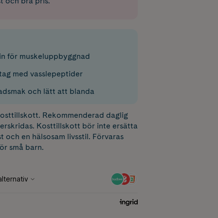
st och bra pris.
in för muskeluppbyggnad
tag med vasslepeptider
ladsmak och lätt att blanda
 kosttillskott. Rekommenderad daglig
erskridas. Kosttillskott bör inte ersätta
t och en hälsosam livsstil. Förvaras
för små barn.