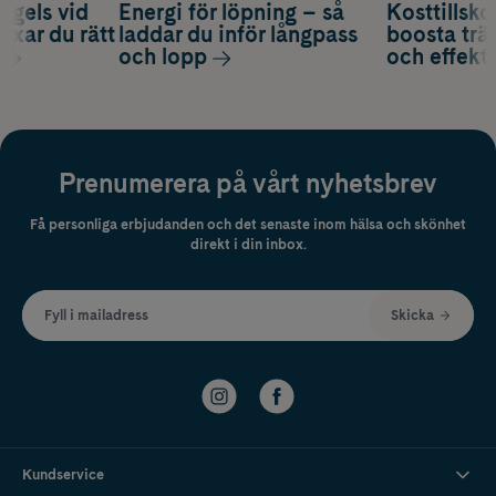
 gels vid
Energi för löpning – så
Kosttillsko
axar du rätt
laddar du inför långpass
boosta trä
och lopp
och effekti
Prenumerera på vårt nyhetsbrev
Få personliga erbjudanden och det senaste inom hälsa och skönhet
direkt i din inbox.
Fyll i mailadress
Skicka
Kundservice