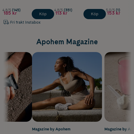
4.8/5
(145)
4.8/5
(351)
5.0/5
(1)
185 kr
113 kr
153 kr
Köp
Köp
Fri frakt Instabox
Apohem Magazine
m
Magazine by Apohem
Magazine by A