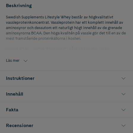
Beskrivning
Swedish Supplements Lifestyle Whey består av högkvalitativt
vassleproteinkoncentrat. Vassleprotein har ett komplett innehåll av
aminosyror och dessutom ett naturligt högt innehåll av de grenade
aminosyrorna BCAA. Den höga kvalitén på vassle gör det till en av de
mest framstående proteinkällorna i kosten.
Genom att ta Lifestyle Whey kan du både öka dagens totala
proteinintag samtidigt som du ger kroppen bästa möjliga
förutsättningar att återhämta sig efter träningspasset.
Läs mer
Innehåller sötningsmedel.
Instruktioner
Innehåll
Fakta
Recensioner