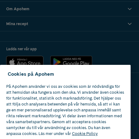
Om Apohem
Mina recept
Ladda ner vår app
Cookies på Apohem
På Apohem använder vi oss av cookies som är nödvändiga för
Apotek med tillstånd
att hemsidan ska fungera som den ska. Vi använder även cookies
av Läkemedelsverket
för funktionalitet, statistik och marknadsföring. Det hjälper oss
att följa och analysera beteenden på vår hemsida, så att vi kan
ge en mer personaliserad upplevelse och anpassa innehåll samt
rikta relevant marknadsföring. Vi delar även informationen med
våra samarbetspartners. Genom att acceptera cookies
samtycker du till vår användning av cookies. Du kan även
2024
anpassa cookies. Läs mer under vår
Cookie Policy