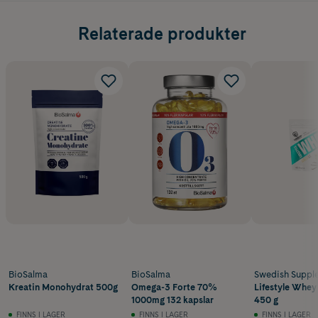
Relaterade produkter
BioSalma
BioSalma
Swedish Suppl
Kreatin Monohydrat 500g
Omega-3 Forte 70%
Lifestyle Whey 
1000mg 132 kapslar
450 g
FINNS I LAGER
FINNS I LAGER
FINNS I LAGER