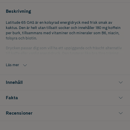
Beskrivning
Latitude 65 OAS är en kolsyrad energidryck med frisk smak av
kaktus. Den är helt utan tillsatt socker och innehåller 180 mg koffein
per burk, tillsammans med vitaminer och mineraler som B6, niacin,
folsyra och biotin.
Drycken passar dig som vill ha ett uppiggande och fräscht alternativ
till kaffe eller vanlig energidryck. Den fungerar lika bra före träning
som under dagen när du behöver lite extra energi och fokus.
Läs mer
Innehåller 330 ml.
Innehåll
Fakta
Recensioner