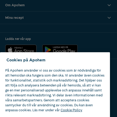
Om Apohem
Mina recept
Ladda ner vår app
Cookies på Apohem
På Apohem använder vi oss av cookies som är nödvändiga för
Apotek med tillstånd
att hemsidan ska fungera som den ska. Vi använder även cookies
av Läkemedelsverket
för funktionalitet, statistik och marknadsföring. Det hjälper oss
att följa och analysera beteenden på vår hemsida, så att vi kan
ge en mer personaliserad upplevelse och anpassa innehåll samt
rikta relevant marknadsföring. Vi delar även informationen med
våra samarbetspartners. Genom att acceptera cookies
samtycker du till vår användning av cookies. Du kan även
2024
anpassa cookies. Läs mer under vår
Cookie Policy