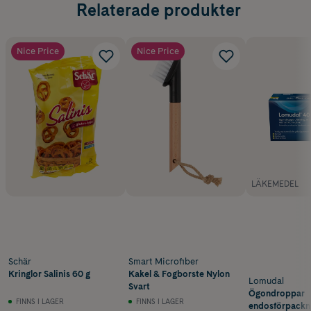
Relaterade produkter
Nice Price
Nice Price
LÄKEMEDEL
Schär
Smart Microfiber
Kringlor Salinis 60 g
Kakel & Fogborste Nylon
Lomudal
Svart
Ögondroppar
FINNS I LAGER
FINNS I LAGER
endosförpackn