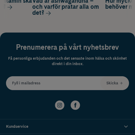
vitamin ska
Vad är ashwagandha –
Hur mycke
ag?
och varför pratar alla om
behöver m
det?
Prenumerera på vårt nyhetsbrev
Få personliga erbjudanden och det senaste inom hälsa och skönhet
direkt i din inbox.
Fyll i mailadress
Skicka
Kundservice