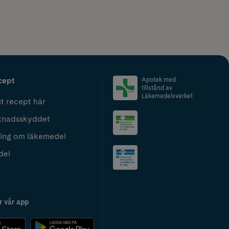
cept
Apotek med
tillstånd av
Läkemedelsverket
t recept här
tnadsskyddet
ing om läkemedel
del
r vår app