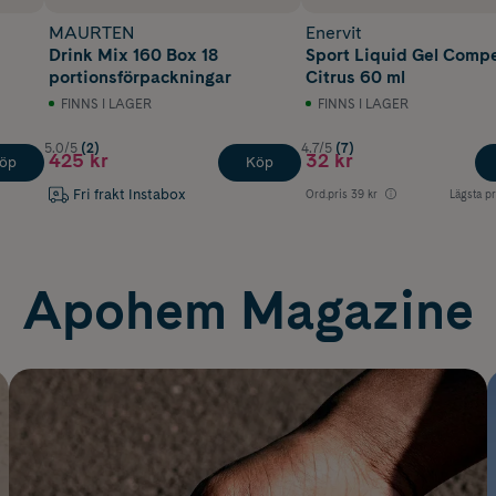
MAURTEN
Enervit
Drink Mix 160 Box 18
Sport Liquid Gel Compe
portionsförpackningar
Citrus 60 ml
FINNS I LAGER
FINNS I LAGER
5.0/5
(2)
4.7/5
(7)
425 kr
32 kr
öp
Köp
Fri frakt Instabox
Ord.pris
39 kr
Lägsta pr
Apohem Magazine