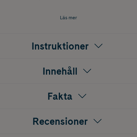
med kolhydrater för ditt pass.
Läs mer
a kroppar klarar av att utnyttja runt 60g av intagna kolhydrat
rin. Genom att använda en kombination av 0.5:1 av fruktos oc
an man ta upp upp till 90g per timme. En portionsförpacknin
Instruktioner
Innehåll
Fakta
Recensioner