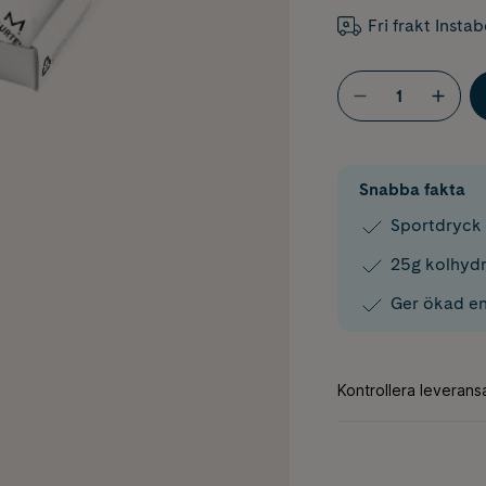
Fri frakt Insta
Snabba fakta
Sportdryck m
25g kolhydr
Ger ökad ene