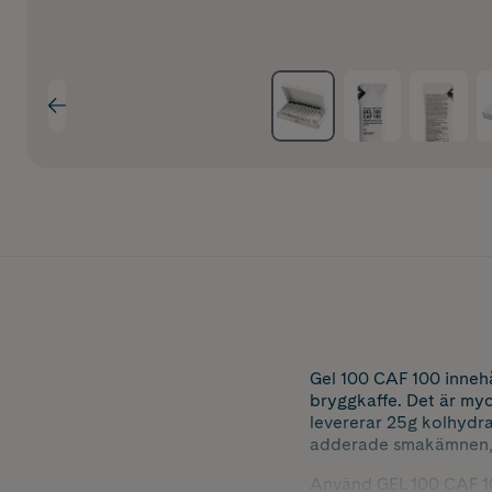
Gel 100 CAF 100 innehål
bryggkaffe. Det är my
levererar 25g kolhydra
adderade smakämnen, 
Använd GEL 100 CAF 10