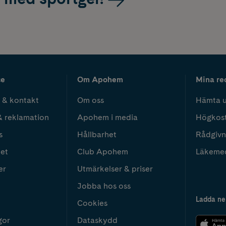
ce
Om Apohem
Mina re
 & kontakt
Om oss
Hämta u
& reklamation
Apohem i media
Högkos
s
Hållbarhet
Rådgivn
het
Club Apohem
Läkeme
er
Utmärkelser & priser
Jobba hos oss
Ladda ne
Cookies
gor
Dataskydd