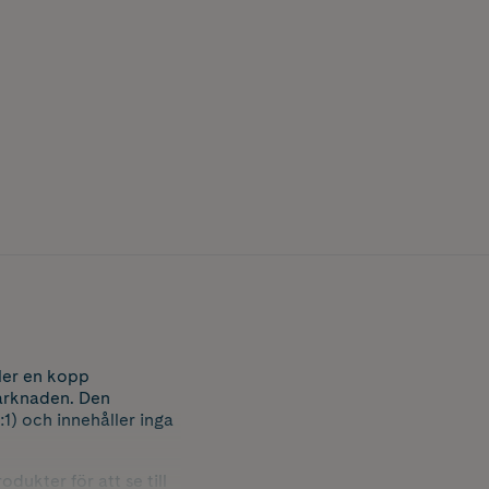
ller en kopp
marknaden. Den
1) och innehåller inga
ukter för att se till