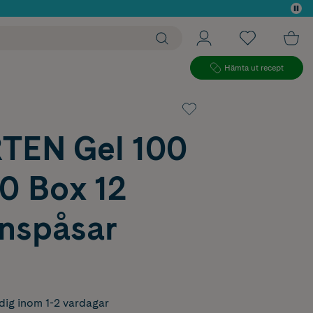
 köp*
Hämta ut recept
EN Gel 100
0 Box 12
onspåsar
dig inom 1-2 vardagar