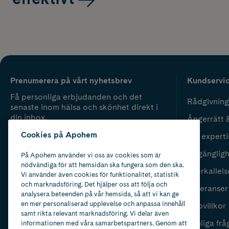
Prenumerera på vårt nyhetsbrev
Kundservi
Få personliga erbjudanden och det
Rådgivning
senaste inom hälsa och skönhet direkt i
din inbox.
Ångerrätt 
Cookies på Apohem
Vår experti
Fyll i mailadress
Skicka
Tillgänglig
På Apohem använder vi oss av cookies som är
nödvändiga för att hemsidan ska fungera som den ska.
Återkallels
Vi använder även cookies för funktionalitet, statistik
och marknadsföring. Det hjälper oss att följa och
Leveranser
analysera beteenden på vår hemsida, så att vi kan ge
en mer personaliserad upplevelse och anpassa innehåll
Köpvillkor
samt rikta relevant marknadsföring. Vi delar även
Vanliga frå
informationen med våra samarbetspartners. Genom att