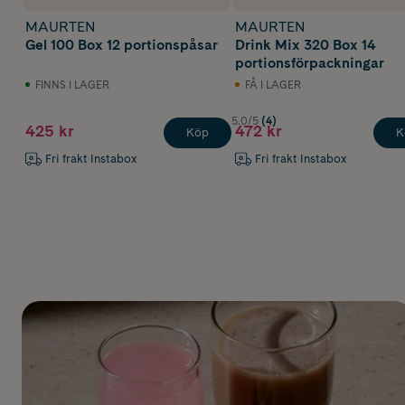
MAURTEN
MAURTEN
Gel 100 Box 12 portionspåsar
Drink Mix 320 Box 14
portionsförpackningar
FINNS I LAGER
FÅ I LAGER
5.0/5
(4)
425 kr
472 kr
Köp
K
Fri frakt Instabox
Fri frakt Instabox