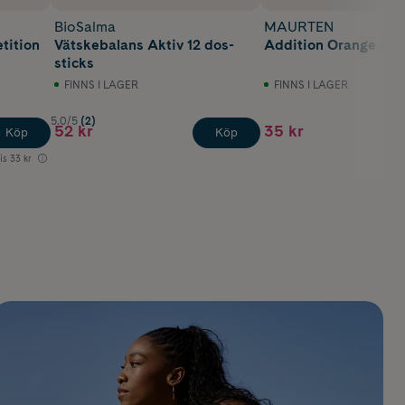
BioSalma
MAURTEN
tition
Vätskebalans Aktiv 12 dos-
Addition Orange Box
sticks
FINNS I LAGER
FINNS I LAGER
5.0/5
(2)
52 kr
35 kr
Köp
Köp
is
33 kr