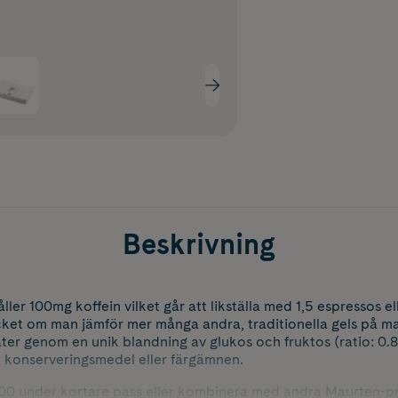
Beskrivning
ler 100mg koffein vilket går att likställa med 1,5 espressos e
cket om man jämför mer många andra, traditionella gels på 
ter genom en unik blandning av glukos och fruktos (ratio: 0.8:
konserveringsmedel eller färgämnen.
0 under kortare pass eller kombinera med andra Maurten-prod