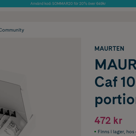
Använd kod: SOMMAR20 för 20% över 649kr
Årets Butik 2025 inom Skönhet
 frakt
✓ Rådgivning från farmaceuter & hudterapeuter
✓ Poäng på alla
Community
MAURTEN
MAURT
Caf 10
porti
472 kr
Finns i lager
,
hos 