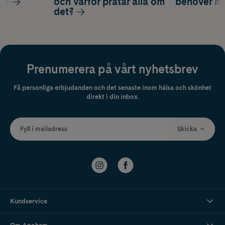
ag?
och varför pratar alla om
behöver m
det?
Prenumerera på vårt nyhetsbrev
Få personliga erbjudanden och det senaste inom hälsa och skönhet
direkt i din inbox.
Fyll i mailadress
Skicka
Kundservice