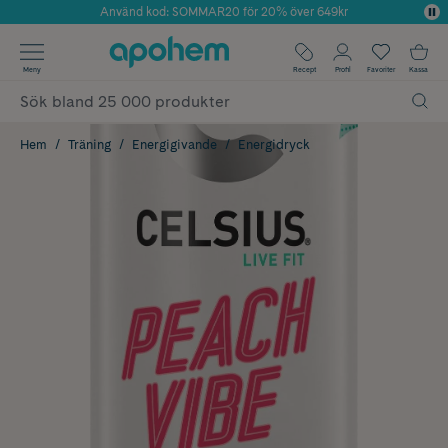
Använd kod: SOMMAR20 för 20% över 649kr
Årets Butik 2025 inom Skönhet
✓ Fri frakt
Meny
Recept
Profil
Favoriter
Kassa
✓ Rådgivning från farmaceuter & hudterapeuter
✓ Poäng på alla köp*
Hem
Träning
Energigivande
Energidryck