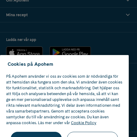
Om Apohem
Mina recept
Ladda ner vår app
Cookies på Apohem
På Apohem använder vi oss av cookies som är nödvändiga för
Apotek med tillstånd
att hemsidan ska fungera som den ska. Vi använder även cookies
av Läkemedelsverket
för funktionalitet, statistik och marknadsföring. Det hjälper oss
att följa och analysera beteenden på vår hemsida, så att vi kan
ge en mer personaliserad upplevelse och anpassa innehåll samt
rikta relevant marknadsföring. Vi delar även informationen med
våra samarbetspartners. Genom att acceptera cookies
samtycker du till vår användning av cookies. Du kan även
2024
anpassa cookies. Läs mer under vår
Cookie Policy