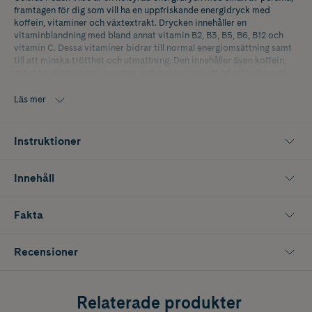
framtagen för dig som vill ha en uppfriskande energidryck med
koffein, vitaminer och växtextrakt. Drycken innehåller en
vitaminblandning med bland annat vitamin B2, B3, B5, B6, B12 och
vitamin C. Dessa vitaminer bidrar till normal energiomsättning samt
till att minska trötthet och utmattning. Den innehåller även koffein,
grönt te, guarana och ingefära, och passar som ett fräscht alternativ
före träning, under arbetsdagen eller när du vill ha extra energi som
del av en varierad och aktiv livsstil.
Läs mer
Innehåller 355 ml
Instruktioner
Innehåll
Fakta
Recensioner
Relaterade produkter