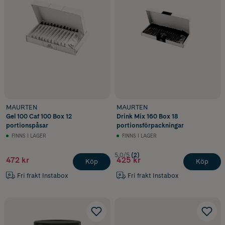
MAURTEN
MAURTEN
Gel 100 Caf 100 Box 12
Drink Mix 160 Box 18
portionspåsar
portionsförpackningar
FINNS I LAGER
FINNS I LAGER
5.0/5
(2)
472 kr
425 kr
Köp
Köp
Fri frakt Instabox
Fri frakt Instabox