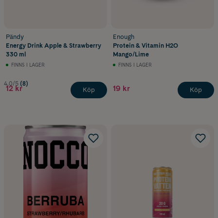
Pändy
Enough
Energy Drink Apple & Strawberry
Protein & Vitamin H2O
330 ml
Mango/Lime
FINNS I LAGER
FINNS I LAGER
4.0/5
(8)
12 kr
19 kr
Köp
Köp