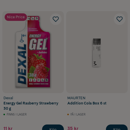
Nice Price
Dexal
MAURTEN
Energy Gel Rasberry Strawberry
Addition Cola Box 6 st
30 g
FINNS I LAGER
FÅ I LAGER
11 kr
35 kr
Köp
Köp