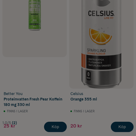
Better You
Celsius
Proteinvatten Fresh Pear Koffein
Orange 355 ml
180 mg 330 ml
FINNS I LAGER
FINNS I LAGER
1.0/5
(2)
25 kr
20 kr
Köp
Köp