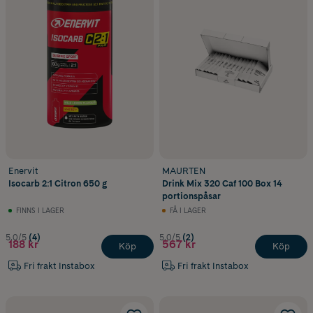
Enervit
MAURTEN
Isocarb 2:1 Citron 650 g
Drink Mix 320 Caf 100 Box 14
portionspåsar
FINNS I LAGER
FÅ I LAGER
5.0/5
(4)
5.0/5
(2)
188 kr
567 kr
Köp
Köp
Fri frakt Instabox
Fri frakt Instabox