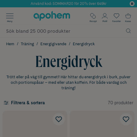
Använd kod: SOMMAR20 för 20% över 649kr
Årets Butik 2025 inom Skönhet
✓ Fri frakt
Meny
Recept
Profil
Favoriter
Kassa
✓ Rådgivning från farmaceuter & hudterapeuter
✓ Poäng på alla köp*
Hem
Träning
Energigivande
Energidryck
Energidryck
Trött eller på väg till gymmet? Här hittar du energidryck i burk, pulver
och portionspåsar – med eller utan koffein. För både vardag och
träning!
70 produkter
Filtrera & sortera