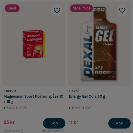
Deal
Nice Price
Enervit
Dexal
Magnesium Sport Portionspåse 10
Energy Gel Cola 30 g
x 15 g
FINNS I LAGER
FINNS I LAGER
83 kr
11 kr
Köp
Köp
Ord.pris
103 kr
Lägsta pris
102 kr