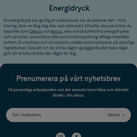
Energidryck
En energidryck kan ge dig en snabb boost när du behöver det – före
träning, efter en lång dag eller som alternativ till kaffe. Hos oss hittar du
klassiker som
Celsius
och
Nocco
, men också koffeinfria energidrycker
och varianter i pulverform eller portionsförpackning. Många innehåller
koffein, B-vitaminer och aminosyror, medan andra fokuserar på naturliga
ingredienser. Oavsett om du vill ha något uppiggande eller bara något
gott att dricka så finns det något för dig.
Prenumerera på vårt nyhetsbrev
Få personliga erbjudanden och det senaste inom hälsa och skönhet
direkt i din inbox.
Fyll i mailadress
Skicka