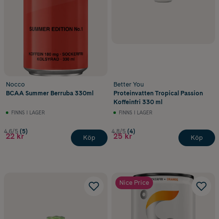
Nocco
Better You
BCAA Summer Berruba 330ml
Proteinvatten Tropical Passion
Koffeinfri 330 ml
FINNS I LAGER
FINNS I LAGER
4.6/5
(5)
4.8/5
(4)
22 kr
25 kr
Köp
Köp
Nice Price