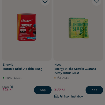
Enervit
Heey!
Isotonic Drink Apelsin 420 g
Energy Sticks Koffein Guarana
Zesty Citrus 30 st
FINNS I LAGER
FÅ I LAGER
5.0/5
(1)
132 kr
283 kr
Köp
Köp
Fri frakt Instabox