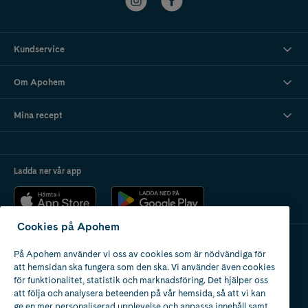
Kundservice
Om Apohem
Mina recept
Ladda ner vår app
Cookies på Apohem
På Apohem använder vi oss av cookies som är nödvändiga för
Apotek med tillstånd
att hemsidan ska fungera som den ska. Vi använder även cookies
av Läkemedelsverket
för funktionalitet, statistik och marknadsföring. Det hjälper oss
att följa och analysera beteenden på vår hemsida, så att vi kan
ge en mer personaliserad upplevelse och anpassa innehåll samt