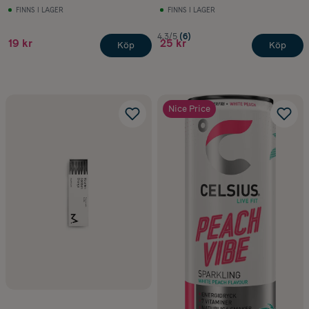
FINNS I LAGER
FINNS I LAGER
4.3/5
(6)
19 kr
25 kr
Köp
Köp
Nice Price