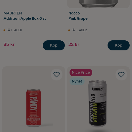
MAURTEN
Nocco
Addition Apple Box 6 st
Pink Grape
FÅ I LAGER
FÅ I LAGER
35 kr
22 kr
Köp
Köp
Nice Price
Nyhet