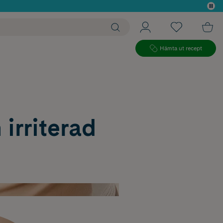
 köp*
Hämta ut recept
 irriterad