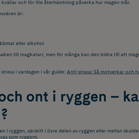
 kvällar och för lite återhämtning påverka hur magen mår.
esvären är:
abbmat eller alkohol
aken till magkatarr, men för många kan den bidra till att magen
tress i vardagen i vår guide:
Anti-stress: Så motverkar och h
och ont i ryggen – ka
p?
 i ryggen, särskilt i övre delen av ryggen eller mellan skul
levas som ryggont.