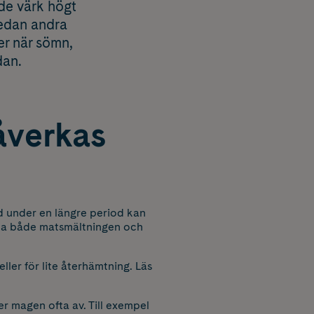
de värk högt
medan andra
er när sömn,
dan.
åverkas
 under en längre period kan
erka både matsmältningen och
ler för lite återhämtning. Läs
r magen ofta av. Till exempel