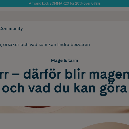
Använd kod: SOMMAR20 för 20% över 649kr
Årets Butik 2025 inom Skönhet
 frakt
✓ Rådgivning från farmaceuter & hudterapeuter
✓ Poäng på alla
Community
 orsaker och vad som kan lindra besvären
Mage & tarm
 – därför blir magen
och vad du kan göra