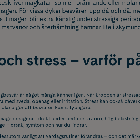
eskriver magkatarr som en brännande eller molan
magen. För vissa dyker besvären upp då och då, 
att magen blir extra känslig under stressiga period
matvanor och återhämtning hamnar lite i skymun
och stress – varför p
gbesvär är något många känner igen. När kroppen är stressad
ra med sveda, obehag eller irritation. Stress kan också påv
ibland gör att besvären känns tydligare.
magen reagerar direkt under perioder av oro, hög belastning el
ge – orsak, symtom och hur du lindrar
.
dessutom vanligt att vardagsrutiner förändras – och det märke