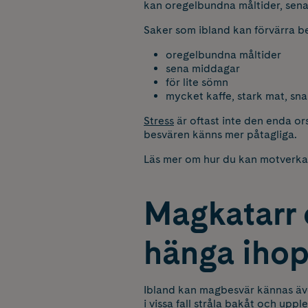
kan oregelbundna måltider, sena
Saker som ibland kan förvärra b
oregelbundna måltider
sena middagar
för lite sömn
mycket kaffe, stark mat, sn
Stress
är oftast inte den enda ors
besvären känns mer påtagliga.
Läs mer om hur du kan motverka s
Magkatarr 
hänga iho
Ibland kan magbesvär kännas även
i vissa fall stråla bakåt och upp