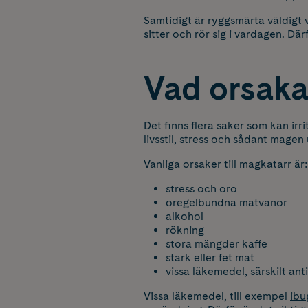
Samtidigt är
ryggsmärta
väldigt 
sitter och rör sig i vardagen. Dä
Vad orsaka
Det finns flera saker som kan i
livsstil, stress och sådant magen 
Vanliga orsaker till magkatarr är:
stress och oro
oregelbundna matvanor
alkohol
rökning
stora mängder kaffe
stark eller fet mat
vissa l
äkemedel,
särskilt an
Vissa läkemedel, till exempel
ibu