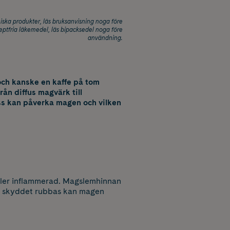
ska produkter, läs bruksanvisning noga före
eptfria läkemedel, läs bipacksedel noga före
användning.
och kanske en kaffe på tom
ån diffus magvärk till
ess kan påverka magen och vilken
eller inflammerad. Magslemhinnan
et skyddet rubbas kan magen