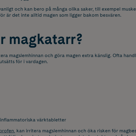
vanligt och kan bero på många olika saker, till exempel muskel
rför är det inte alltid magen som ligger bakom besvären.
r magkatarr?
rritera magslemhinnan och göra magen extra känslig. Ofta han
utsätts för i vardagen.
tiinflammatoriska värktabletter
profen
, kan irritera magslemhinnan och öka risken för magbesv