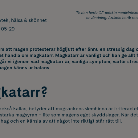
Texten berör CE-märkta medicintekni
användning. Artikeln berör rec
tek, hälsa & skönhet
-05-29
m att magen protesterar högljutt efter ännu en stressig dag 
 handla om magkatarr. Magkatarr är vanligt och kan ge allt fr
går vi igenom vad magkatarr är, vanliga symptom, varför str
magen känns ur balans.
katarr?
 också kallas, betyder att magsäckens slemhinna är irriterad 
 starka magsyran – lite som magens eget skyddslager. När d
g och en känsla av att något inte riktigt står rätt till.