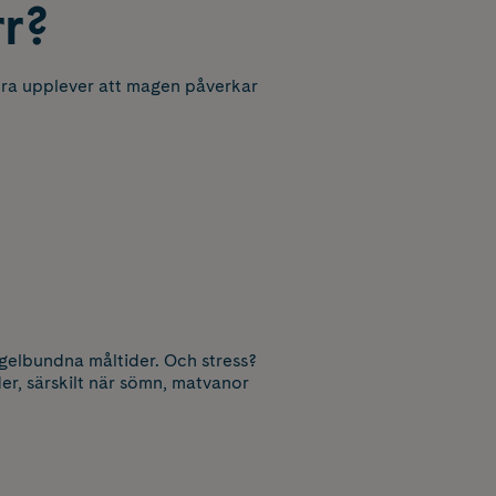
r?
ndra upplever att magen påverkar
egelbundna måltider. Och stress?
er, särskilt när sömn, matvanor