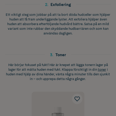
2
.
Exfoliering
Ett viktigt steg som jobbar på att ta bort döda hudceller som hjälper
huden att få fram underliggande lyster. Att exfoliera hjälper även
huden att absorbera efterföljande hudvård bättre. Satsa på en mild
variant som inte rubbar den skyddande hudbarriären och som kan
användas dagligen.
3
.
Toner
Här börjar fokuset på fukt! Här är knepet att lägga tonern lager på
lager för att mätta huden med fukt. Klappa försiktigt in din
toner
i
huden med hjälp av dina händer, vänta några minuter tills den sjunkit
in – och upprepa detta några gånger.