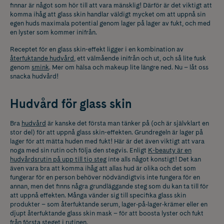
finnar är något som hör till att vara mänsklig! Därför är det viktigt att
komma ihåg att glass skin handlar väldigt mycket om att uppnå sin
egen huds maximala potential genom lager på lager av fukt, och med
en lyster som kommer inifrån.
Receptet för en glass skin-effekt ligger i en kombination av
återfuktande hudvård
, ett välmående inifrån och ut, och så lite fusk
genom
smink
. Mer om hälsa och makeup lite längre ned. Nu – låt oss
snacka hudvård!
Hudvård för glass skin
Bra
hudvård
är kanske det första man tänker på (och är självklart en
stor del) för att uppnå glass skin-effekten. Grundregeln är lager på
lager för att mätta huden med fukt! Här är det även viktigt att vara
noga med sin rutin och följa den stegvis. Enligt
K-beauty är en
hudvårdsrutin på upp till tio steg
inte alls något konstigt! Det kan
även vara bra att komma ihåg att allas hud är olika och det som
fungerar för en person behöver nödvändigtvis inte fungera för en
annan, men det finns några grundläggande steg som du kan ta till för
att uppnå effekten.
Många vänder sig till specifika glass skin
produkter – som återfuktande serum, lager‑på‑lager‑krämer eller en
djupt återfuktande glass skin mask – för att boosta lyster och fukt
från första steget i rutinen.