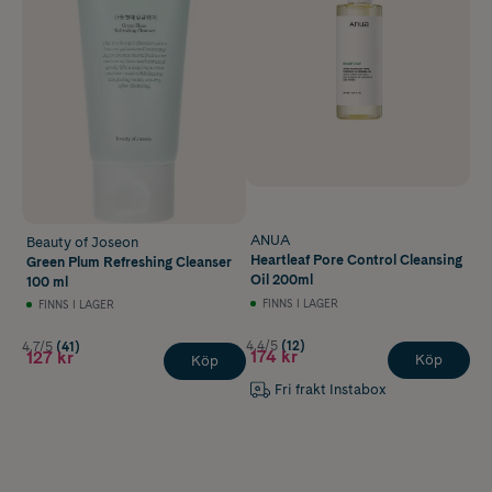
ANUA
Beauty of Joseon
Heartleaf Pore Control Cleansing
Green Plum Refreshing Cleanser
Oil 200ml
100 ml
FINNS I LAGER
FINNS I LAGER
4.4/5
(12)
4.7/5
(41)
174 kr
127 kr
Köp
Köp
Fri frakt Instabox