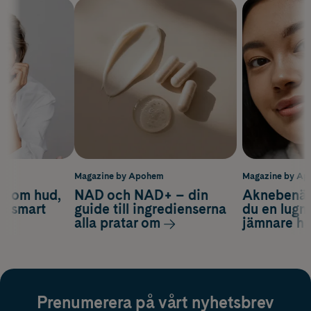
m
Magazine by Apohem
Magazine by A
d om hud,
NAD och NAD+ – din
Aknebenäge
ch smart
guide till ingredienserna
du en lugn
alla pratar om
jämnare h
Prenumerera på vårt nyhetsbrev