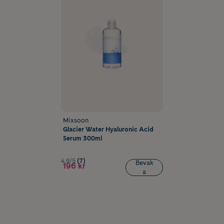
Mixsoon
Glacier Water Hyaluronic Acid
Serum 300ml
4.9/5
(7)
Bevak
196 kr
a