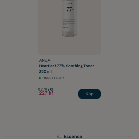
ANUA
Heartleaf 77% Soothing Toner
250 ml
FINNS I LAGER
5.0/5
(3)
227 kr
Köp
4
.
Essence