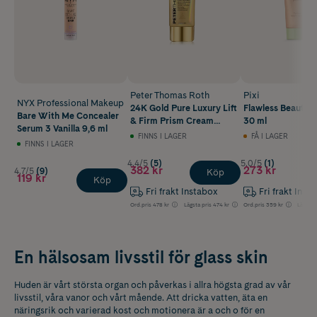
Peter Thomas Roth
Pixi
NYX Professional Makeup
24K Gold Pure Luxury Lift
Flawless Beauty 
Bare With Me Concealer
& Firm Prism Cream
30 ml
Serum 3 Vanilla 9,6 ml
50 ml
FINNS I LAGER
FÅ I LAGER
FINNS I LAGER
4.4/5
(5)
5.0/5
(1)
382 kr
273 kr
4.7/5
(9)
Köp
119 kr
Köp
Fri frakt Instabox
Fri frakt Inst
Ord.pris
478 kr
Lägsta pris
474 kr
Ord.pris
359 kr
Lägsta 
En hälsosam livsstil för glass skin
Huden är vårt största organ och påverkas i allra högsta grad av vår
livsstil, våra vanor och vårt mående. Att dricka vatten, äta en
näringsrik och varierad kost och motionera är a och o för en