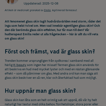
Uppdaterad:
2025-12-08
Artikeln är medicinskt granskad av
Emilia
, legitimerad farmaceut.
Att fenomenet glass skin tagit hudvårdsvärlden med storm, råder det
inga som helst tvivel om. Men vad innebär egentligen glass skin? Och
den där berömda glass skin-effekten, hur får man till den? Vår
hudterapeut Emilia reder ut alla frågetecken – här är allt du vill veta
om glass skin!
Först och främst, vad är glass skin?
Trenden kommer ursprungligen från sydkorea i samband med all
härlig
K-beauty
som ingen har missat! Termen glass skin används för
att beskriva en hud med mycket lyster och med en nästan glänsande
effekt – som då påminner om glas. Med andra ord kan man säga att
glass skin beskriver en så ren, klar och återfuktad hud som möjligt.
Hur uppnår man glass skin?
Glass skin kan låta som en helt orimlig sak att uppnå, då vår hy helt
naturligt har textur med olika behov. Torrhetslinjer, stora porer eller