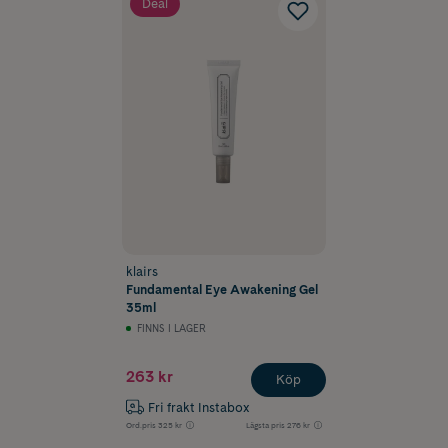
Deal
klairs
Fundamental Eye Awakening Gel
35ml
FINNS I LAGER
263 kr
Köp
Fri frakt Instabox
Ord.pris
325 kr
Lägsta pris
276 kr