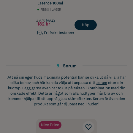
Essence 100ml
FINNS I LAGER
4.6/5
(284)
182 kr
Köp
Fri frakt Instabox
5
.
Serum
Att nå sin egen huds maximala potential kan se olika ut då vi alla har
olika behov, och här kan du välja att anpassa ditt
serum
efter din
hudtyp. Lägg gärna även här fokus på fukten i kombination med din
önskade effekt. Detta är något som alla hudtyper mår bra av och
kommer hjälpa till att uppnå glass skin-effekten. Serum är även den
produkt som går djupast ned i huden!
Nice Price