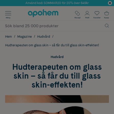
Använd kod: SOMMAR20 för 20% över 649kr
Årets Butik 2025 inom Skönhet
✓ Fri frakt
Meny
Recept
Profil
Favoriter
Kassa
✓ Rådgivning från farmaceuter & hudterapeuter
✓ Poäng på alla köp*
Hem
Magazine
Hudvård
Hudterapeuten om glass skin – så får du till glass skin-effekten!
Hudvård
Hudterapeuten om glass
skin – så får du till glass
skin-effekten!