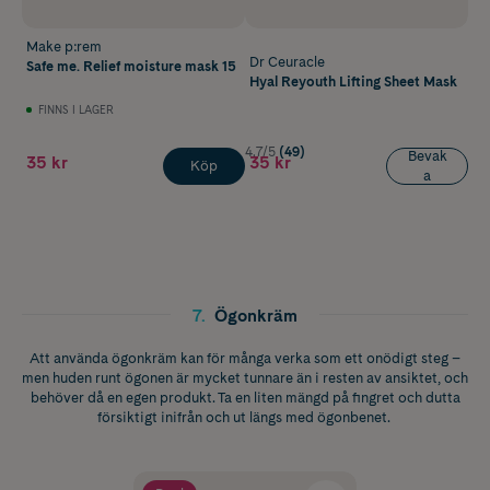
Make p:rem
Dr Ceuracle
Safe me. Relief moisture mask 15
Hyal Reyouth Lifting Sheet Mask
FINNS I LAGER
4.7/5
(49)
Bevak
35 kr
35 kr
Köp
a
7
.
Ögonkräm
Att använda ögonkräm kan för många verka som ett onödigt steg –
men huden runt ögonen är mycket tunnare än i resten av ansiktet, och
behöver då en egen produkt. Ta en liten mängd på fingret och dutta
försiktigt inifrån och ut längs med ögonbenet.