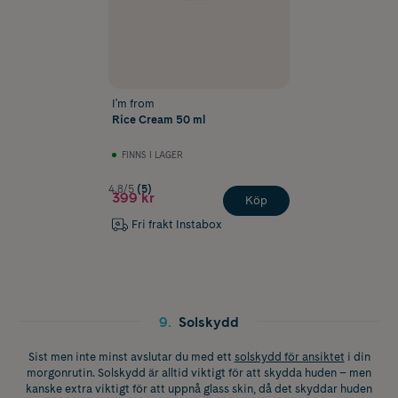
I'm from
Rice Cream 50 ml
FINNS I LAGER
4.8/5
(5)
399 kr
Köp
Fri frakt Instabox
9
.
Solskydd
Sist men inte minst avslutar du med ett
solskydd för ansiktet
i din
morgonrutin. Solskydd är alltid viktigt för att skydda huden – men
kanske extra viktigt för att uppnå glass skin, då det skyddar huden