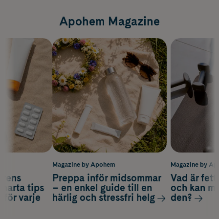
Apohem Magazine
m
Magazine by Apohem
Magazine by A
arens
Preppa inför midsommar
Vad är fet
smarta tips
– en enkel guide till en
och kan m
 för varje
härlig och stressfri helg
den?