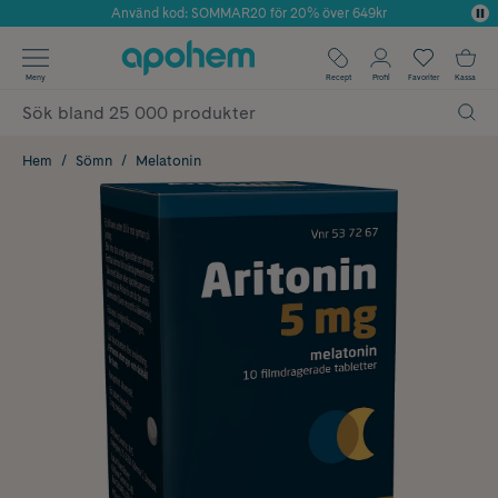
Använd kod: SOMMAR20 för 20% över 649kr
Årets Butik 2025 inom Skönhet
✓ Fri frakt
Meny
Recept
Profil
Favoriter
Kassa
✓ Rådgivning från farmaceuter & hudterapeuter
✓ Poäng på alla köp*
Hem
Sömn
Melatonin