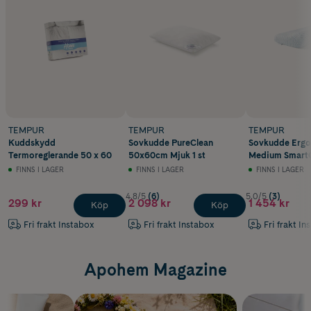
TEMPUR
TEMPUR
TEMPUR
Kuddskydd
Sovkudde PureClean
Sovkudde Ergo
Termoreglerande 50 x 60
50x60cm Mjuk 1 st
Medium Smart
FINNS I LAGER
FINNS I LAGER
FINNS I LAGER
4.8/5
(6)
5.0/5
(3)
299 kr
2 098 kr
1 454 kr
Köp
Köp
Fri frakt Instabox
Fri frakt Instabox
Fri frakt In
Apohem Magazine