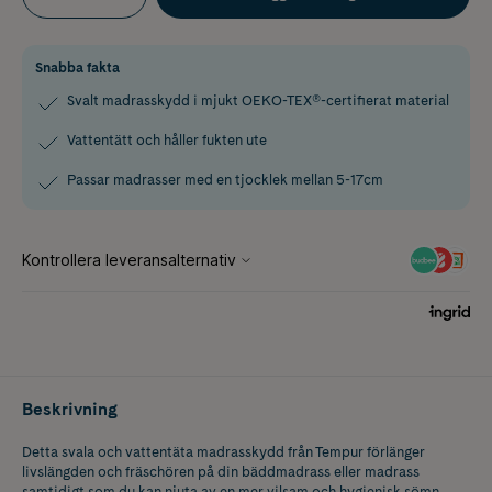
Snabba fakta
Svalt madrasskydd i mjukt OEKO-TEX®-certifierat material
Vattentätt och håller fukten ute
Passar madrasser med en tjocklek mellan 5-17cm
Beskrivning
Detta svala och vattentäta madrasskydd från Tempur förlänger
livslängden och fräschören på din bäddmadrass eller madrass
samtidigt som du kan njuta av en mer vilsam och hygienisk sömn.