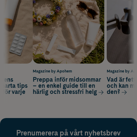
m
Magazine by Apohem
Magazine by A
arens
Preppa inför midsommar
Vad är fet
smarta tips
– en enkel guide till en
och kan m
 för varje
härlig och stressfri helg
den?
Prenumerera på vårt nyhetsbrev