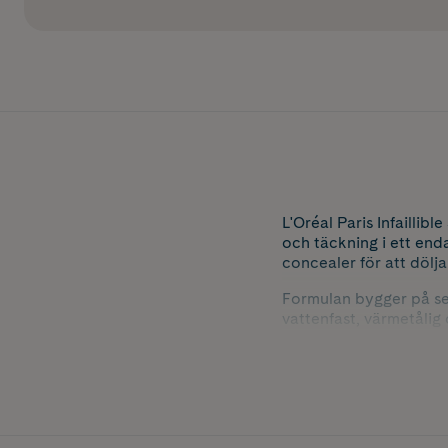
L'Oréal Paris Infailli
och täckning i ett end
concealer för att dölja
Formulan bygger på sem
vattenfast, värmetålig
samtidigt som den smä
behov. Lämplig för all
Nyans: 318 Cool.