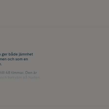
om ger både jämnhet
tonen och som en
e.
ill 48 timmar. Den är
isk och bekväm på huden
 byggas upp efter