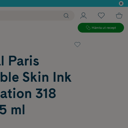
 köp*
Hämta ut recept
l Paris
ible Skin Ink
ation 318
5 ml