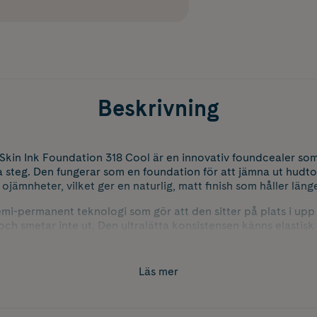
Beskrivning
ble Skin Ink Foundation 318 Cool är en innovativ foundcealer s
a steg. Den fungerar som en foundation för att jämna ut hud
 ojämnheter, vilket ger en naturlig, matt finish som håller läng
i-permanent teknologi som gör att den sitter på plats i upp t
 och smetar inte ut. Den ultralätta konsistensen känns elast
lter in för en jämn applicering. Ger medium täckning som kan
a hudtyper, även känslig hud.
Läs mer