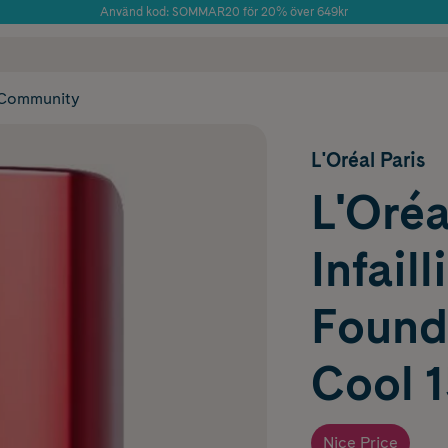
Använd kod: SOMMAR20 för 20% över 649kr
 frakt
✓ Rådgivning från farmaceuter & hudterapeuter
Årets Butik 2025 inom Skönhet
✓ Poäng på alla
Community
L'Oréal Paris
L'Oréa
Infaill
Found
Cool 1
Nice Price