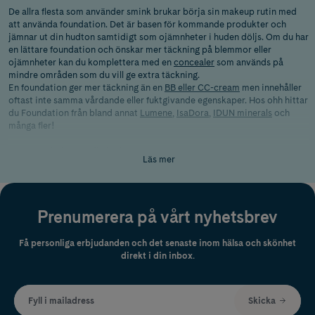
De allra flesta som använder smink brukar börja sin makeup rutin med
att använda foundation. Det är basen för kommande produkter och
jämnar ut din hudton samtidigt som ojämnheter i huden döljs. Om du har
en lättare foundation och önskar mer täckning på blemmor eller
ojämnheter kan du komplettera med en
concealer
som används på
mindre områden som du vill ge extra täckning.
En foundation ger mer täckning än en
BB eller CC-cream
men innehåller
oftast inte samma vårdande eller fuktgivande egenskaper. Hos ohh hittar
du Foundation från bland annat
Lumene
,
IsaDora
,
IDUN minerals
och
många fler!
Rätt foundation för din hudtyp
Läs mer
Det finns en hel uppsjö av foundation – puder, kräm och stift är de allra
vanligaste. När du väljer vilken typ av foundation som passar just dig
bäst kan du utgå från din hudtyp. Osäker på vilken hudtyp du har?
Här
kan du läsa mer om hudtyper.
Prenumerera på vårt nyhetsbrev
Har du blandhy? Välj då gärna en krämigare foundation som inte är
för fet. Du kan även välja ett mineralpuder som låter huden andas.
Fet hy tenderar att bli blank om du väljer en foundation som
Få personliga erbjudanden och det senaste inom hälsa och skönhet
innehåller mycket olja. Testa gärna en puderfoundation som mattar
direkt i din inbox.
ner huden.
Torr hy trivs bäst med en foundation som både jämnar ut hudtonen
och ger fukt. Om du har mycket torr hud och fått torrhetsrynkor är
Fyll i mailadress
Skicka
det bra att välja en tunnare foundation som inte riskerar att lägga