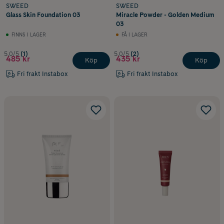
SWEED
SWEED
Glass Skin Foundation 03
Miracle Powder - Golden Medium
03
FINNS I LAGER
FÅ I LAGER
5.0/5
(1)
5.0/5
(2)
485 kr
435 kr
Köp
Köp
Fri frakt Instabox
Fri frakt Instabox