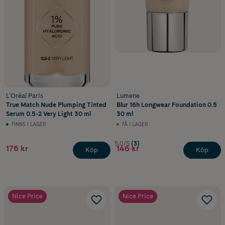
L'Oréal Paris
Lumene
True Match Nude Plumping Tinted
Blur 16h Longwear Foundation 0.5
Serum 0.5-2 Very Light 30 ml
30 ml
FINNS I LAGER
FÅ I LAGER
5.0/5
(3)
176 kr
146 kr
Köp
Köp
Nice Price
Nice Price