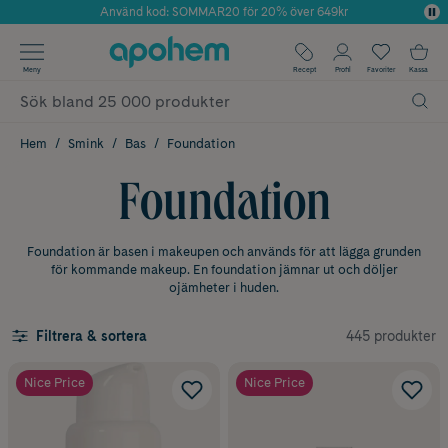
Använd kod: SOMMAR20 för 20% över 649kr
Årets Butik 2025 inom Skönhet
✓ Fri frakt
Meny
Recept
Profil
Favoriter
Kassa
✓ Rådgivning från farmaceuter & hudterapeuter
✓ Poäng på alla köp*
Hem
Smink
Bas
Foundation
Foundation
Foundation är basen i makeupen och används för att lägga grunden
för kommande makeup. En foundation jämnar ut och döljer
ojämheter i huden.
445 produkter
Filtrera & sortera
Nice Price
Nice Price