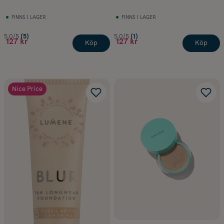
FINNS I LAGER
FINNS I LAGER
5.0/5
(5)
5.0/5
(1)
127 kr
127 kr
Köp
Köp
Nice Price