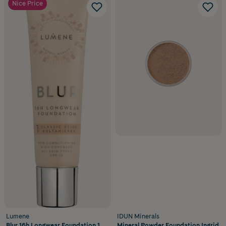
Nice Price
Lumene
IDUN Minerals
Blur 16h Longwear Foundation 1
Mineral Powder Foundation Ingrid