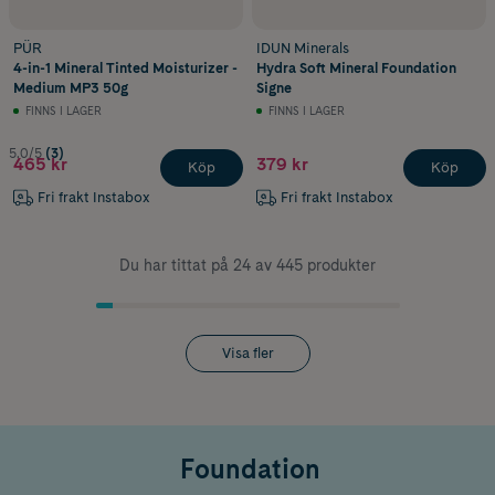
PÜR
IDUN Minerals
4-in-1 Mineral Tinted Moisturizer -
Hydra Soft Mineral Foundation
Medium MP3 50g
Signe
FINNS I LAGER
FINNS I LAGER
5.0/5
(3)
465 kr
379 kr
Köp
Köp
Fri frakt Instabox
Fri frakt Instabox
Du har tittat på 24 av 445 produkter
Visa fler
Foundation