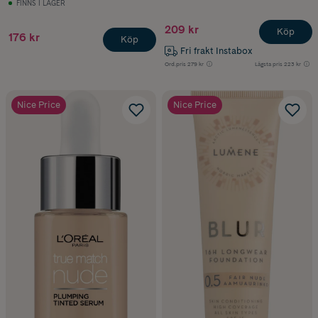
FINNS I LAGER
209 kr
Köp
176 kr
Köp
Fri frakt Instabox
Ord.pris
279 kr
Lägsta pris
223 kr
Nice Price
Nice Price