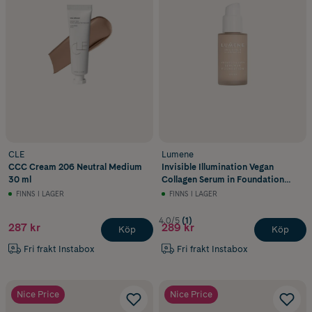
CLE
Lumene
CCC Cream 206 Neutral Medium
Invisible Illumination Vegan
30 ml
Collagen Serum in Foundation
SPF30 Nr 0.5 - 30 ml
FINNS I LAGER
FINNS I LAGER
4.0/5
(1)
287 kr
289 kr
Köp
Köp
Fri frakt Instabox
Fri frakt Instabox
Nice Price
Nice Price