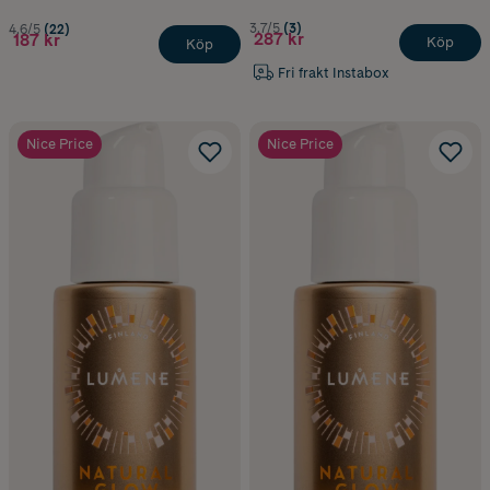
3.7/5
(3)
4.6/5
(22)
287 kr
187 kr
Köp
Köp
Fri frakt Instabox
Nice Price
Nice Price