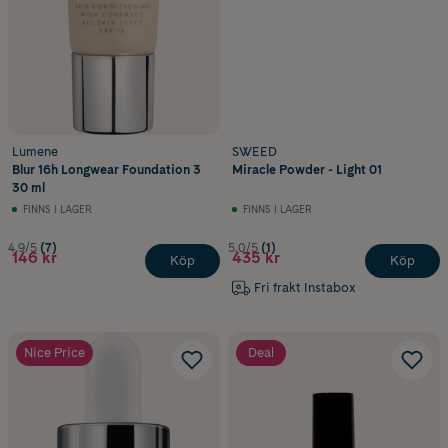
Lumene
SWEED
Blur 16h Longwear Foundation 3
Miracle Powder - Light 01
30 ml
FINNS I LAGER
FINNS I LAGER
4.9/5
(7)
5.0/5
(1)
146 kr
435 kr
Köp
Köp
Fri frakt Instabox
Nice Price
Deal