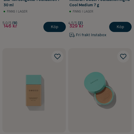
30 ml
Cool Medium 7 g
FINNS I LAGER
FINNS I LAGER
5.0/5
(9)
4.5/5
(2)
146 kr
329 kr
Köp
Köp
Fri frakt Instabox