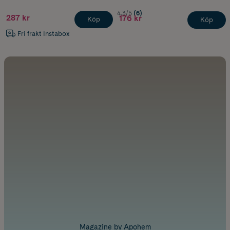
4.3/5
(6)
287 kr
176 kr
Köp
Köp
Fri frakt Instabox
Magazine by Apohem