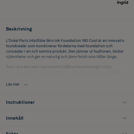
Beskrivning
L'Oréal Paris Infaillible Skin Ink Foundation 180 Cool är en innovativ
foundcealer som kombinerar fördelarna med foundation och
concealer i en och samma produkt. Den jämnar ut hudtonen, täcker
ojämnheter och ger en naturlig och jämn finish som håller länge.
Tack vare den semi-permanenta hållbarhetsteknologin sitter
formulan på plats i upp till 48 timmar. Den är vattenfast, värmetålig
och smetar inte ut under dagen. Den ultralätta konsistensen smälter
enkelt in i huden, känns flexibel och behaglig, och ger medium
Läs mer
täckning som kan byggas på efter behov. Passar alla hudtyper, även
känslig hud.
Instruktioner
Nyans: 180 Cool.
Innehåll
Fakta