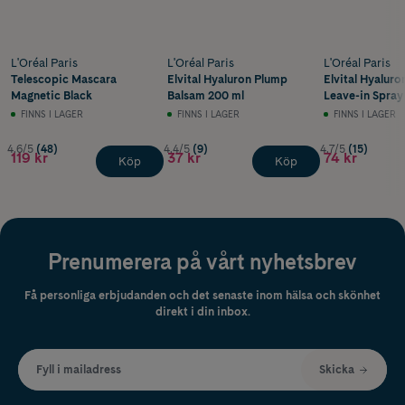
L'Oréal Paris
L'Oréal Paris
L'Oréal Paris
Telescopic Mascara
Elvital Hyaluron Plump
Elvital Hyalur
Magnetic Black
Balsam 200 ml
Leave-in Spray
FINNS I LAGER
FINNS I LAGER
FINNS I LAGER
4.6/5
(48)
4.4/5
(9)
4.7/5
(15)
119 kr
37 kr
74 kr
Köp
Köp
Prenumerera på vårt nyhetsbrev
Få personliga erbjudanden och det senaste inom hälsa och skönhet
direkt i din inbox.
Fyll i mailadress
Skicka