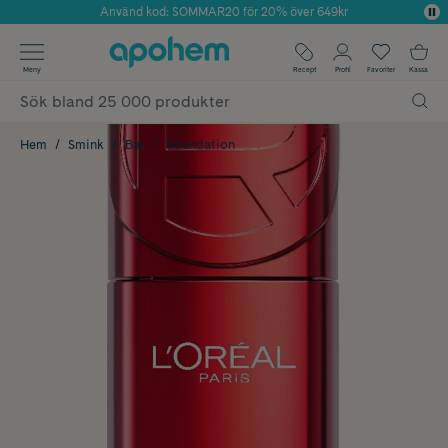
Använd kod: SOMMAR20 för 20% över 649kr
Årets Butik 2025 inom Skönhet
✓ Fri frakt
Meny
Recept
Profil
Favoriter
Kassa
✓ Rådgivning från farmaceuter & hudterapeuter
✓ Poäng på alla köp*
Hem
Smink
Bas
Foundation