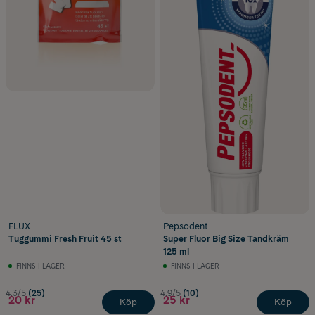
FLUX
Pepsodent
Tuggummi Fresh Fruit 45 st
Super Fluor Big Size Tandkräm
125 ml
FINNS I LAGER
FINNS I LAGER
4.3/5
(25)
4.9/5
(10)
20 kr
25 kr
Köp
Köp