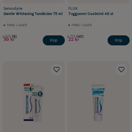
Sensodyne
FLUX
Gentle Whitening Tandkräm 75 ml
Tuggummi Coolmint 45 st
FINNS I LAGER
FINNS I LAGER
4.8/5
(6)
4.7/5
(40)
39 kr
22 kr
Köp
Köp