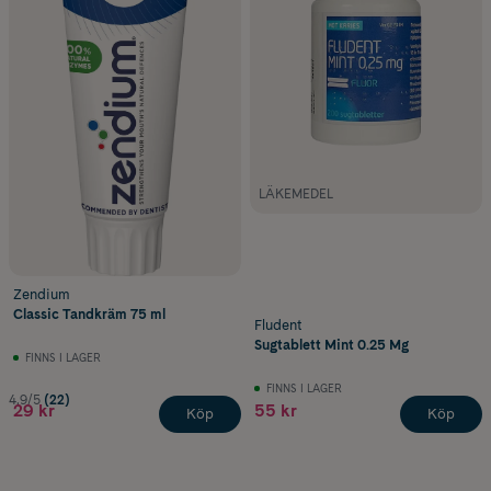
LÄKEMEDEL
Zendium
Classic Tandkräm 75 ml
Fludent
Sugtablett Mint 0.25 Mg
FINNS I LAGER
FINNS I LAGER
4.9/5
(22)
29 kr
55 kr
Köp
Köp