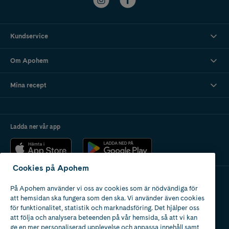
När bör man söka vård?
Ta kontakt med din tandläkare om du upplever ilningar som inte
Kundservice
går över.
Du har tandvärk samtidigt som du känner dig allmänt dåligt och har
feber.
Om Apohem
Du har ont i en tand, upplever molande och långvarig värk och det
inte blir bättre.
Om du upplever svullnad i munnen bör du kontakta en tandläkare
Mina recept
omedelbart.
Ladda ner vår app
Cookies på Apohem
På Apohem använder vi oss av cookies som är nödvändiga för
Apotek med tillstånd
att hemsidan ska fungera som den ska. Vi använder även cookies
av Läkemedelsverket
för funktionalitet, statistik och marknadsföring. Det hjälper oss
att följa och analysera beteenden på vår hemsida, så att vi kan
ge en mer personaliserad upplevelse och anpassa innehåll samt