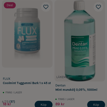
Deal
LÄKEMEDEL
FLUX
Coolmint Tuggummi Burk 1 x 45 st
Dentan
Mint munskölj 0,05%, 1000ml
FINNS I LAGER
FINNS I LAGER
4.7/5
(37)
18 kr
89 kr
Köp
Köp