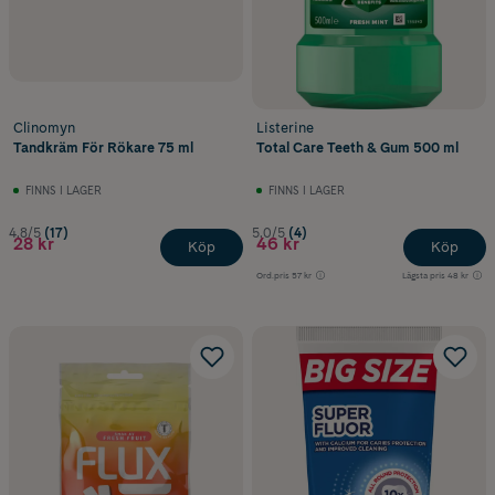
Clinomyn
Listerine
Tandkräm För Rökare 75 ml
Total Care Teeth & Gum 500 ml
FINNS I LAGER
FINNS I LAGER
4.8/5
(17)
5.0/5
(4)
28 kr
46 kr
Köp
Köp
Ord.pris
57 kr
Lägsta pris
48 kr