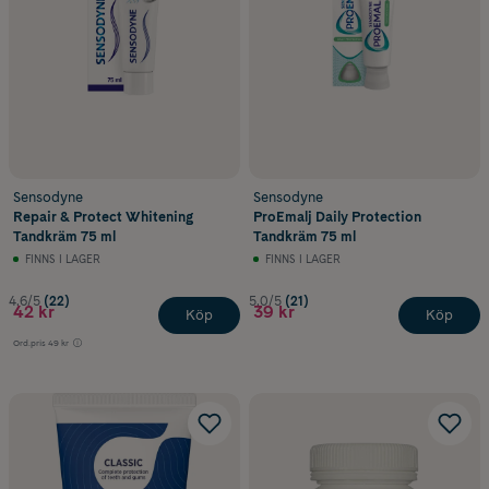
Sensodyne
Sensodyne
Repair & Protect Whitening
ProEmalj Daily Protection
Tandkräm 75 ml
Tandkräm 75 ml
FINNS I LAGER
FINNS I LAGER
4.6/5
(22)
5.0/5
(21)
42 kr
39 kr
Köp
Köp
Ord.pris
49 kr