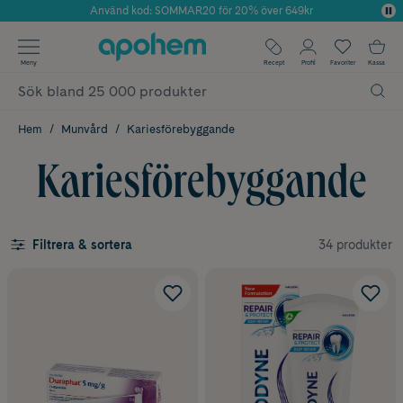
Använd kod: SOMMAR20 för 20% över 649kr
Årets Butik 2025 inom Skönhet
✓ Fri frakt
Meny
Recept
Profil
Favoriter
Kassa
✓ Rådgivning från farmaceuter & hudterapeuter
✓ Poäng på alla köp*
Hem
Munvård
Kariesförebyggande
Kariesförebyggande
34 produkter
Filtrera & sortera