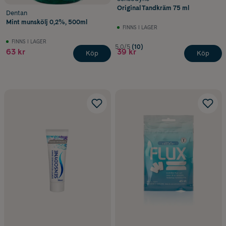
Original Tandkräm 75 ml
Dentan
Mint munskölj 0,2%, 500ml
FINNS I LAGER
FINNS I LAGER
5.0/5
(10)
63 kr
39 kr
Köp
Köp