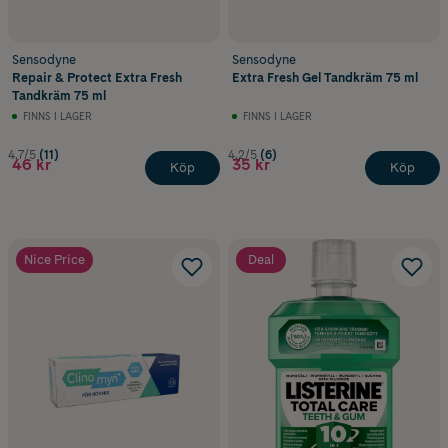
Sensodyne
Sensodyne
Repair & Protect Extra Fresh
Extra Fresh Gel Tandkräm 75 ml
Tandkräm 75 ml
FINNS I LAGER
FINNS I LAGER
4.7/5
(11)
4.2/5
(6)
46 kr
35 kr
Köp
Köp
Nice Price
Deal