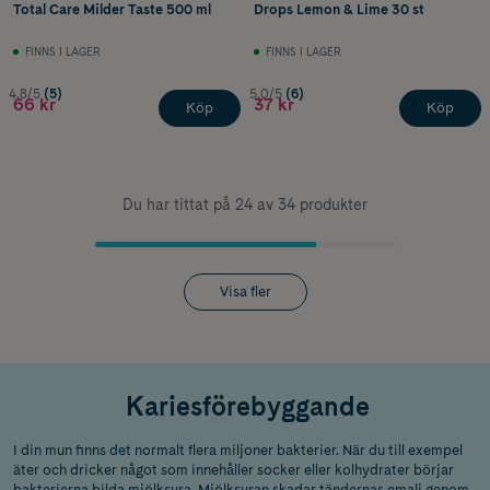
Total Care Milder Taste 500 ml
Drops Lemon & Lime 30 st
FINNS I LAGER
FINNS I LAGER
4.8/5
(5)
5.0/5
(6)
66 kr
37 kr
Köp
Köp
Du har tittat på 24 av 34 produkter
Visa fler
Kariesförebyggande
I din mun finns det normalt flera miljoner bakterier. När du till exempel
äter och dricker något som innehåller socker eller kolhydrater börjar
bakterierna bilda mjölksyra. Mjölksyran skadar tändernas emalj genom