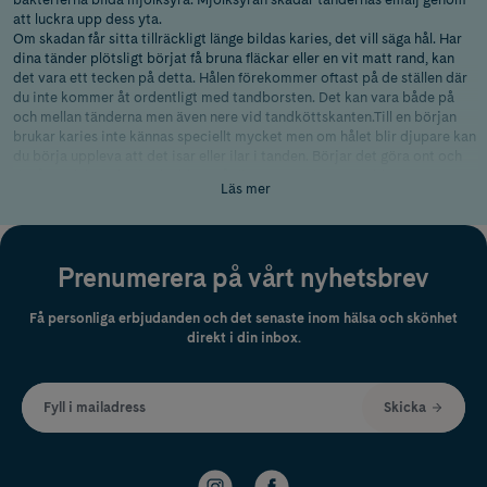
att luckra upp dess yta.
Om skadan får sitta tillräckligt länge bildas karies, det vill säga hål. Har
dina tänder plötsligt börjat få bruna fläckar eller en vit matt rand, kan
det vara ett tecken på detta. Hålen förekommer oftast på de ställen där
du inte kommer åt ordentligt med tandborsten. Det kan vara både på
och mellan tänderna men även nere vid tandköttskanten.Till en början
brukar karies inte kännas speciellt mycket men om hålet blir djupare kan
du börja uppleva att det isar eller ilar i tanden. Börjar det göra ont och
du får värk kan skadan ha blivit så djup att tandens nerv blivit
Läs mer
inflammerad.
Undvik hål i tänderna
Din saliv är kroppens eget försvar för att förebygga att du får hål i
tänderna. Salivet smörjer munslemhinnan, spolar rent tänderna och
Prenumerera på vårt nyhetsbrev
neutraliserar den skadliga syran.
Om du låter bli att småäta ger du saliven möjligheten att hinna göra sitt
Få personliga erbjudanden och det senaste inom hälsa och skönhet
jobb och stoppa syra-attackerna.
direkt i din inbox.
Borsta tänderna noga, gärna under två minuter, två gånger per dag
och med två cm fluortandkräm.
Rengör mellan tänderna, helst innan tandborstning.
Undvik att småäta mellan måltiderna och drick vatten när du blir
Fyll i mailadress
Skicka
törstig.
I vissa fall kan ett extra tillskott av fluor behövas så som munskölj
eller fluortabletter. Rådgör gärna med din tandläkare eller
tandhygienist.