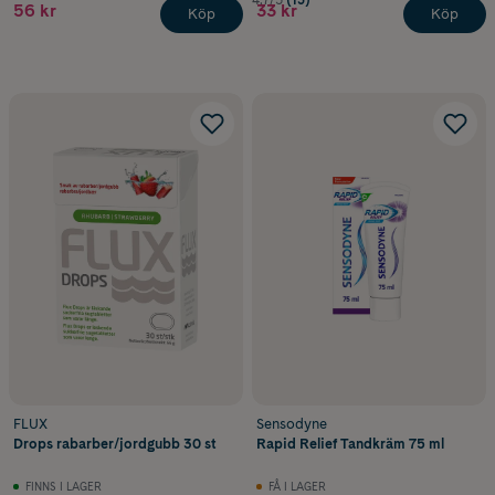
4.7/5
(13)
56 kr
33 kr
Köp
Köp
FLUX
Sensodyne
Drops rabarber/jordgubb 30 st
Rapid Relief Tandkräm 75 ml
FINNS I LAGER
FÅ I LAGER