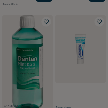
Ord.pris
22 kr
LÄKEMEDEL
Sensodyne