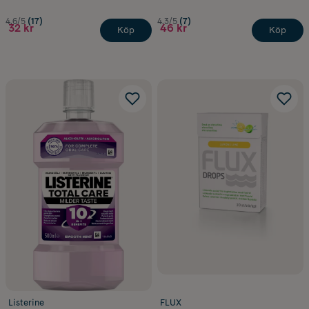
4.6/5
(17)
4.3/5
(7)
32 kr
46 kr
Köp
Köp
Listerine
FLUX