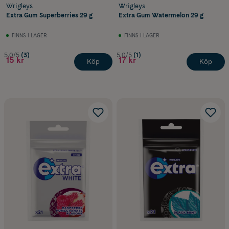
Wrigleys
Wrigleys
Extra Gum Superberries 29 g
Extra Gum Watermelon 29 g
FINNS I LAGER
FINNS I LAGER
5.0/5
(3)
5.0/5
(1)
15 kr
17 kr
Köp
Köp