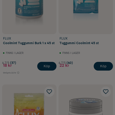
FLUX
FLUX
Coolmint Tuggummi Burk 1 x 45 st
Tuggummi Coolmint 45 st
FINNS I LAGER
FINNS I LAGER
4.7/5
(37)
4.7/5
(40)
18 kr
22 kr
Köp
Köp
Ord.pris
22 kr