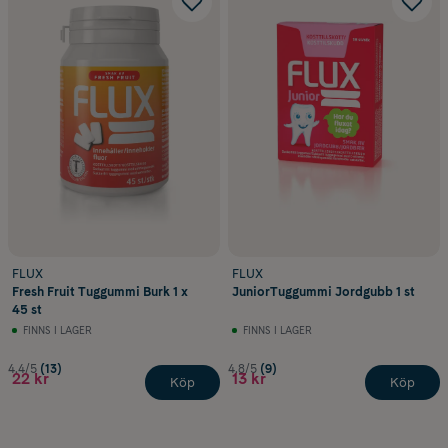
FLUX
FLUX
Fresh Fruit Tuggummi Burk 1 x
JuniorTuggummi Jordgubb 1 st
45 st
FINNS I LAGER
FINNS I LAGER
4.4/5
(13)
4.8/5
(9)
22 kr
13 kr
Köp
Köp