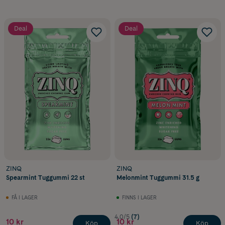
Deal
Deal
ZINQ
ZINQ
Spearmint Tuggummi 22 st
Melonmint Tuggummi 31.5 g
FÅ I LAGER
FINNS I LAGER
4.0/5
(7)
10 kr
10 kr
Köp
Köp