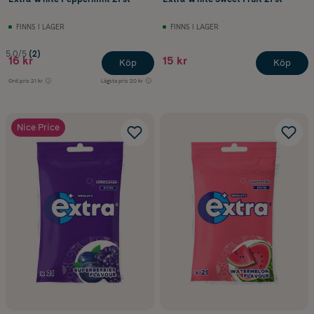
FINNS I LAGER
FINNS I LAGER
5.0/5
(2)
16 kr
15 kr
Köp
Köp
Ord.pris
21 kr
Lägsta pris
20 kr
Nice Price