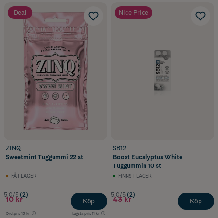
Deal
Nice Price
ZINQ
SB12
Sweetmint Tuggummi 22 st
Boost Eucalyptus White
Tuggummin 10 st
FÅ I LAGER
FINNS I LAGER
5.0/5
(2)
5.0/5
(2)
10 kr
43 kr
Köp
Köp
Ord.pris
13 kr
Lägsta pris
11 kr