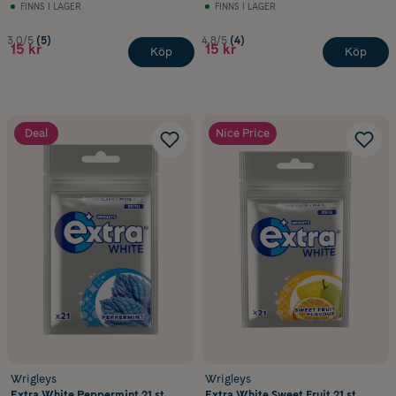
FINNS I LAGER
FINNS I LAGER
3.0/5
(5)
4.8/5
(4)
15 kr
15 kr
Köp
Köp
Deal
Nice Price
Wrigleys
Wrigleys
Extra White Peppermint 21 st
Extra White Sweet Fruit 21 st