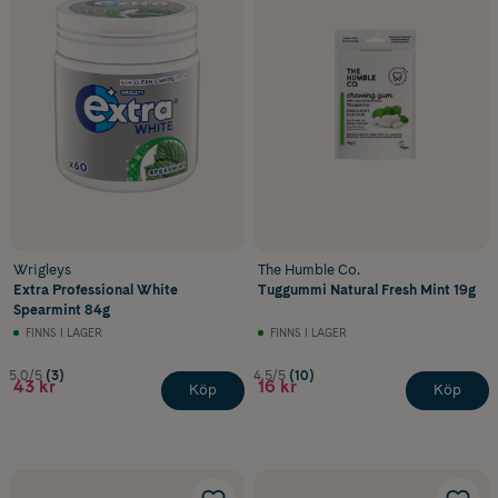
Wrigleys
The Humble Co.
Extra Professional White
Tuggummi Natural Fresh Mint 19g
Spearmint 84g
FINNS I LAGER
FINNS I LAGER
5.0/5
(3)
4.5/5
(10)
43 kr
16 kr
Köp
Köp