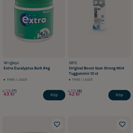
Wrigleys
SB12
Extra Eucalyptus Burk 84g
Original Boost Gum Strong Mint
Tuggummin 10 st
FINNS I LAGER
FINNS I LAGER
4.7/5
(7)
4.7/5
(6)
43 kr
42 kr
Köp
Köp