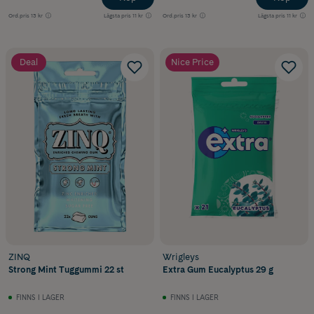
Ord.pris
13 kr
Lägsta pris
11 kr
Ord.pris
13 kr
Lägsta pris
11 kr
Deal
Nice Price
ZINQ
Wrigleys
Strong Mint Tuggummi 22 st
Extra Gum Eucalyptus 29 g
FINNS I LAGER
FINNS I LAGER