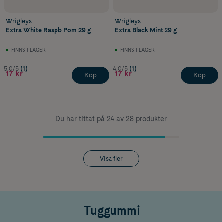
Wrigleys
Wrigleys
Extra White Raspb Pom 29 g
Extra Black Mint 29 g
FINNS I LAGER
FINNS I LAGER
5.0/5
(1)
4.0/5
(1)
17 kr
17 kr
Köp
Köp
Du har tittat på 24 av 28 produkter
Visa fler
Tuggummi