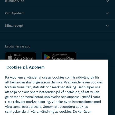
Kundservice
Om Apohem
Mina recept
Ladda ner vår app
Cookies på Apohem
På Apohem använder vi oss av cookies som är nödvändiga för
Apotek med tillstånd
att hemsidan ska fungera som den ska. Vi använder även cookies
av Läkemedelsverket
för funktionalitet, statistik och marknadsföring. Det hjälper oss
att följa och analysera beteenden på vår hemsida, så att vi kan
ge en mer personaliserad upplevelse och anpassa innehåll samt
rikta relevant marknadsföring. Vi delar även informationen med
våra samarbetspartners. Genom att acceptera cookies
samtycker du till vår användning av cookies. Du kan även
2024