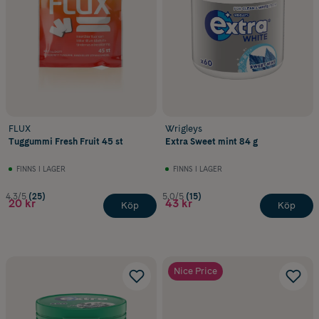
FLUX
Wrigleys
Tuggummi Fresh Fruit 45 st
Extra Sweet mint 84 g
FINNS I LAGER
FINNS I LAGER
4.3/5
(25)
5.0/5
(15)
20 kr
43 kr
Köp
Köp
Nice Price