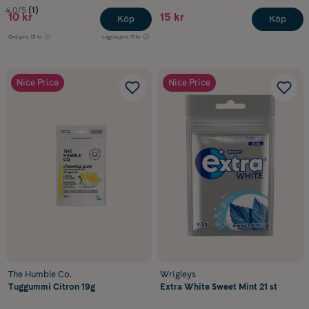
4.0/5
(1)
10 kr
15 kr
Köp
Köp
Ord.pris
13 kr
Lägsta pris
11 kr
Nice Price
Nice Price
The Humble Co.
Wrigleys
Tuggummi Citron 19g
Extra White Sweet Mint 21 st