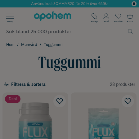
Använd kod: SOMMAR20 för 20% över 649kr
Årets Butik 2025 inom Skönhet
✓ Fri frakt
Meny
Recept
Profil
Favoriter
Kassa
✓ Rådgivning från farmaceuter & hudterapeuter
✓ Poäng på alla köp*
Hem
Munvård
Tuggummi
Tuggummi
28 produkter
Filtrera & sortera
Deal