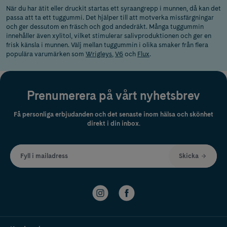
När du har ätit eller druckit startas ett syraangrepp i munnen, då kan det
passa att ta ett tuggummi. Det hjälper till att motverka missfärgningar
och ger dessutom en fräsch och god andedräkt. Många tuggummin
innehåller även xylitol, vilket stimulerar salivproduktionen och ger en
frisk känsla i munnen. Välj mellan tuggummin i olika smaker från flera
populära varumärken som
Wrigleys
,
V6
och
Flux
.
Prenumerera på vårt nyhetsbrev
Få personliga erbjudanden och det senaste inom hälsa och skönhet
direkt i din inbox.
Fyll i mailadress
Skicka