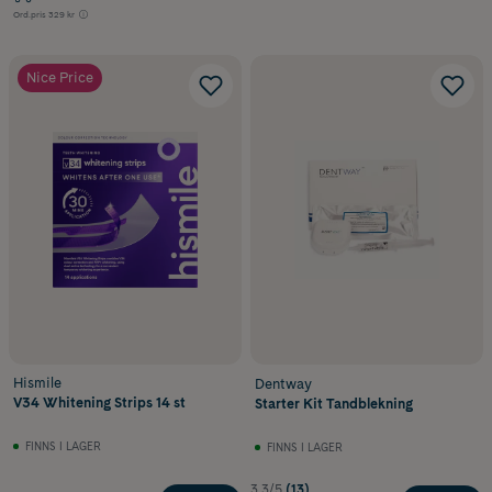
Ord.pris
329 kr
Nice Price
Hismile
Dentway
V34 Whitening Strips 14 st
Starter Kit Tandblekning
FINNS I LAGER
FINNS I LAGER
3.3/5
(13)