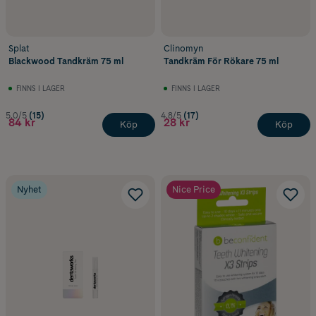
Splat
Clinomyn
Blackwood Tandkräm 75 ml
Tandkräm För Rökare 75 ml
FINNS I LAGER
FINNS I LAGER
5.0/5
(15)
4.8/5
(17)
84 kr
28 kr
Köp
Köp
Nyhet
Nice Price