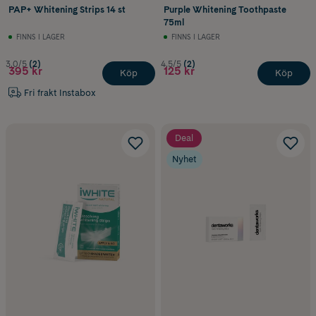
PAP+ Whitening Strips 14 st
Purple Whitening Toothpaste
75ml
FINNS I LAGER
FINNS I LAGER
3.0/5
(2)
4.5/5
(2)
395 kr
125 kr
Köp
Köp
Fri frakt Instabox
Deal
Nyhet