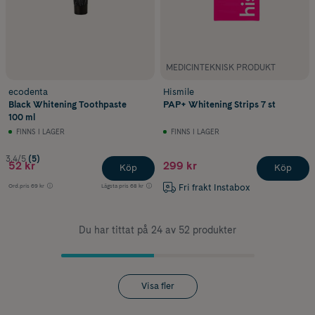
MEDICINTEKNISK PRODUKT
ecodenta
Hismile
Black Whitening Toothpaste
PAP+ Whitening Strips 7 st
100 ml
FINNS I LAGER
FINNS I LAGER
3.4/5
(5)
52 kr
299 kr
Köp
Köp
Fri frakt Instabox
Ord.pris
69 kr
Lägsta pris
68 kr
Du har tittat på 24 av 52 produkter
Visa fler