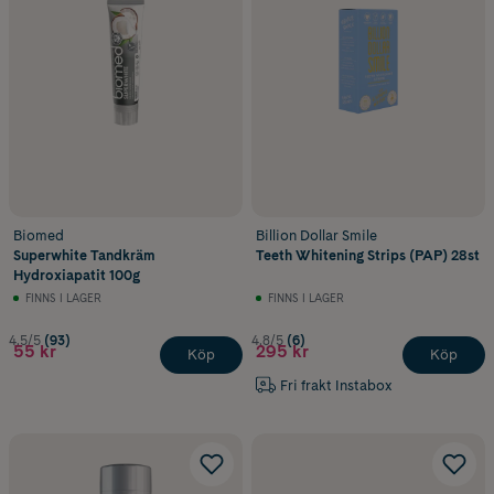
Biomed
Billion Dollar Smile
Superwhite Tandkräm
Teeth Whitening Strips (PAP) 28st
Hydroxiapatit 100g
FINNS I LAGER
FINNS I LAGER
4.5/5
(93)
4.8/5
(6)
55 kr
295 kr
Köp
Köp
Fri frakt Instabox