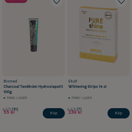
Biomed
Ekulf
Charcoal Tandkräm Hydroxiapatit
Whitening Strips 14 st
100g
FINNS I LAGER
FINNS I LAGER
4.5/5
(31)
4.4/5
(7)
55 kr
239 kr
Köp
Köp