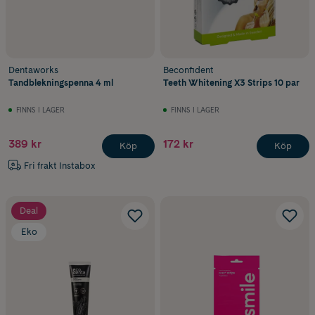
Dentaworks
Beconfident
Tandblekningspenna 4 ml
Teeth Whitening X3 Strips 10 par
FINNS I LAGER
FINNS I LAGER
389 kr
172 kr
Köp
Köp
Fri frakt Instabox
Deal
Eko