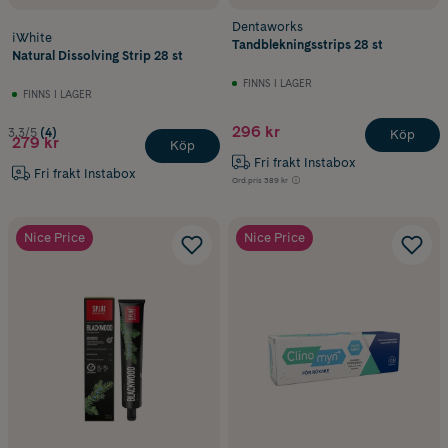
Dentaworks
iWhite
Tandblekningsstrips 28 st
Natural Dissolving Strip 28 st
FINNS I LAGER
FINNS I LAGER
296 kr
3.3/5
(4)
Köp
279 kr
Köp
Fri frakt Instabox
Fri frakt Instabox
Ord.pris
389 kr
Nice Price
Nice Price