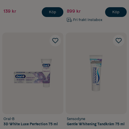
139 kr
899 kr
Köp
Köp
Fri frakt Instabox
Oral-B
Sensodyne
3D White Luxe Perfection 75 ml
Gentle Whitening Tandkräm 75 ml