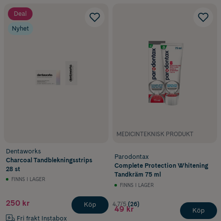
Deal
Nyhet
MEDICINTEKNISK PRODUKT
Dentaworks
Parodontax
Charcoal Tandblekningsstrips
Complete Protection Whitening
28 st
Tandkräm 75 ml
FINNS I LAGER
FINNS I LAGER
250 kr
4.7/5
(26)
Köp
49 kr
Köp
Fri frakt Instabox