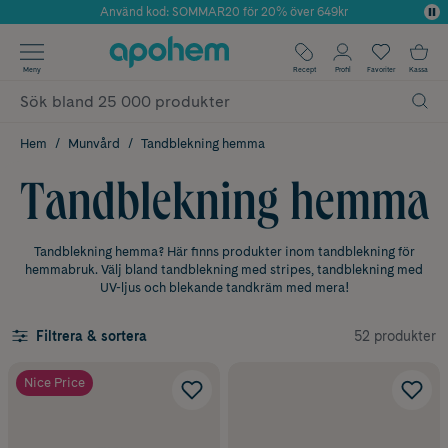
Använd kod: SOMMAR20 för 20% över 649kr
Årets Butik 2025 inom Skönhet
✓ Fri frakt
Meny
Recept
Profil
Favoriter
Kassa
✓ Rådgivning från farmaceuter & hudterapeuter
✓ Poäng på alla köp*
Hem
Munvård
Tandblekning hemma
Tandblekning hemma
Tandblekning hemma? Här finns produkter inom tandblekning för
hemmabruk. Välj bland tandblekning med stripes, tandblekning med
UV-ljus och blekande tandkräm med mera!
52 produkter
Filtrera & sortera
Nice Price