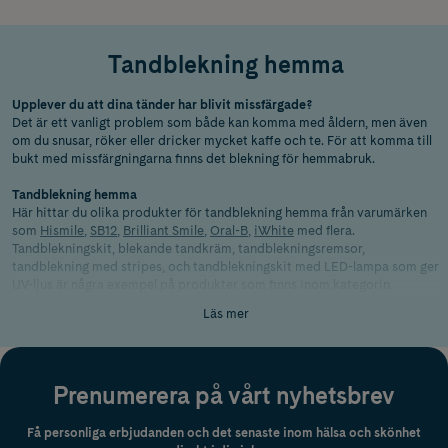
Tandblekning hemma
Upplever du att dina tänder har blivit missfärgade?
Det är ett vanligt problem som både kan komma med åldern, men även
om du snusar, röker eller dricker mycket kaffe och te. För att komma till
bukt med missfärgningarna finns det blekning för hemmabruk.
Tandblekning hemma
Här hittar du olika produkter för tandblekning hemma från varumärken
som
Hismile
,
SB12
,
Brilliant Smile
,
Oral-B
,
iWhite
med flera.
Tandblekningskit, blekande tandkräm, tandblekningsremsor,
tandblekning med stripes, och tandblekningskit med LED-lampa som ger
UV-ljus är några exempel på produkter som finns inom kategorin
tandblekning hemma.
Läs mer
Varför får man missfärgade tänder?
Att tänderna har blivit lite mindre vita än tidigare och du fått
missfärgningar eller fläckar kan bero på flera olika saker. Större mängder
Prenumerera på vårt nyhetsbrev
tobak,
kaffe
,
te
eller vin kan vara bidragande faktorer. Men även
mediciner, ålder och vissa sjukdomar kan påverka tändernas utseende.
Få personliga erbjudanden och det senaste inom hälsa och skönhet
Förebygg missfärgade tänder