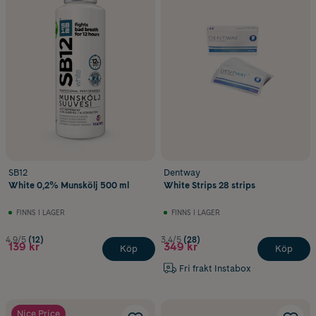
SB12
Dentway
White 0,2% Munskölj 500 ml
White Strips 28 strips
FINNS I LAGER
FINNS I LAGER
4.9/5
(12)
3.4/5
(28)
139 kr
349 kr
Köp
Köp
Fri frakt Instabox
Nice Price