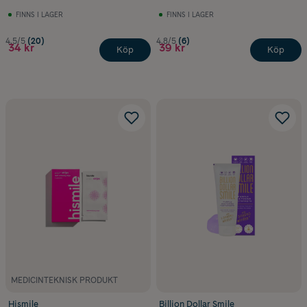
FINNS I LAGER
FINNS I LAGER
4.5/5
(20)
4.8/5
(6)
34 kr
39 kr
Köp
Köp
MEDICINTEKNISK PRODUKT
Hismile
Billion Dollar Smile