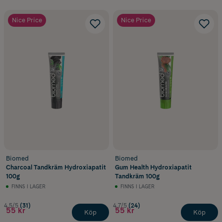
Nice Price
Nice Price
Biomed
Biomed
Charcoal Tandkräm Hydroxiapatit
Gum Health Hydroxiapatit
100g
Tandkräm 100g
FINNS I LAGER
FINNS I LAGER
4.5/5
(31)
4.7/5
(24)
55 kr
55 kr
Köp
Köp