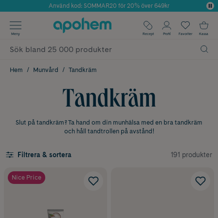
Använd kod: SOMMAR20 för 20% över 649kr
Årets Butik 2025 inom Skönhet
✓ Fri frakt
Meny
Recept
Profil
Favoriter
Kassa
✓ Rådgivning från farmaceuter & hudterapeuter
✓ Poäng på alla köp*
Hem
Munvård
Tandkräm
Tandkräm
Slut på tandkräm? Ta hand om din munhälsa med en bra tandkräm
och håll tandtrollen på avstånd!
191 produkter
Filtrera & sortera
Nice Price