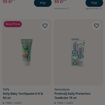
55 kr
59 kr
Köp
Köp
Ord.pris
69 kr
Lägsta pris
68 kr
Nice Price
TePe
Sensodyne
Daily Baby Toothpaste 0-6 år
ProEmalj Daily Protection
50 ml
Tandkräm 75 ml
FINNS I LAGER
FINNS I LAGER