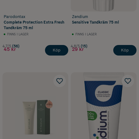
Parodontax
Zendium
Complete Protection Extra Fresh
Sensitive Tandkräm 75 ml
Tandkräm 75 ml
FINNS I LAGER
FINNS I LAGER
4.7/5
(56)
4.8/5
(15)
45 kr
29 kr
Köp
Köp