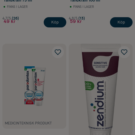
Tandkräm 75 ml
Tandkräm 100 ml
FINNS I LAGER
FINNS I LAGER
4.7/5
(26)
4.8/5
(13)
49 kr
59 kr
Köp
Köp
MEDICINTEKNISK PRODUKT