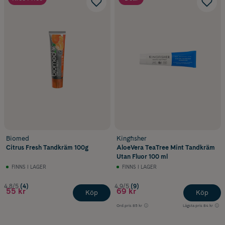
Biomed
Kingfisher
Citrus Fresh Tandkräm 100g
AloeVera TeaTree Mint Tandkräm
Utan Fluor 100 ml
FINNS I LAGER
FINNS I LAGER
4.8/5
(4)
4.9/5
(9)
55 kr
69 kr
Köp
Köp
Ord.pris
85 kr
Lägsta pris
84 kr