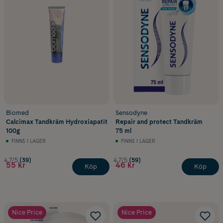
Biomed
Sensodyne
Calcimax Tandkräm Hydroxiapatit
Repair and protect Tandkräm
100g
75 ml
FINNS I LAGER
FINNS I LAGER
4.7/5
(39)
4.7/5
(59)
55 kr
46 kr
Köp
Köp
Nice Price
Nice Price