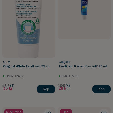
GUM
Colgate
Original White Tandkräm 75 ml
Tandkräm Karies Kontroll 125 ml
FINNS I LAGER
FINNS I LAGER
4.3/5
(4)
4.5/5
(4)
35 kr
28 kr
Köp
Köp
Nice Price
Deal