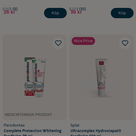
5.0/5
(2)
5.0/5
(21)
26 kr
39 kr
Köp
Köp
Nice Price
MEDICINTEKNISK PRODUKT
Parodontax
Splat
Complete Protection Whitening
Ultracomplex Hydroxiapatit