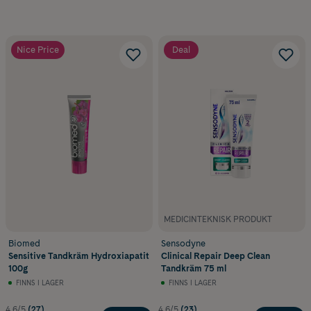
Nice Price
Deal
MEDICINTEKNISK PRODUKT
Biomed
Sensodyne
Sensitive Tandkräm Hydroxiapatit
Clinical Repair Deep Clean
100g
Tandkräm 75 ml
FINNS I LAGER
FINNS I LAGER
4.6/5
(27)
4.6/5
(23)