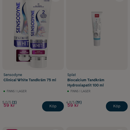
Sensodyne
Splat
Clinical White Tandkräm 75 ml
Biocalcium Tandkräm
Hydroxiapatit 100 ml
FINNS I LAGER
FINNS I LAGER
5.0/5
(2)
4.8/5
(51)
59 kr
59 kr
Köp
Köp