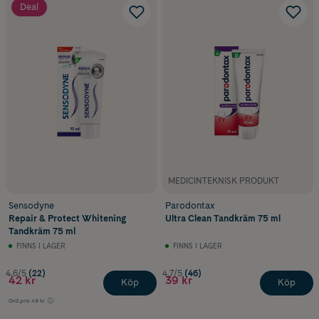
Deal
MEDICINTEKNISK PRODUKT
Sensodyne
Parodontax
Repair & Protect Whitening
Ultra Clean Tandkräm 75 ml
Tandkräm 75 ml
FINNS I LAGER
FINNS I LAGER
4.6/5
(22)
4.7/5
(46)
42 kr
39 kr
Köp
Köp
Ord.pris
49 kr