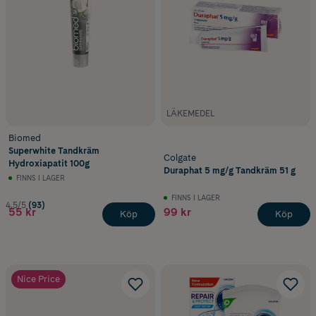
LÄKEMEDEL
Biomed
Superwhite Tandkräm
Colgate
Hydroxiapatit 100g
Duraphat 5 mg/g Tandkräm 51 g
FINNS I LAGER
FINNS I LAGER
4.5/5
(93)
55 kr
99 kr
Köp
Köp
Nice Price