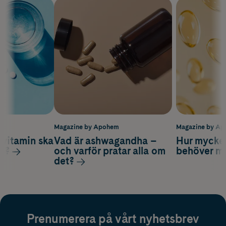
m
Magazine by Apohem
Magazine by A
vitamin ska
Vad är ashwagandha –
Hur mycke
ag?
och varför pratar alla om
behöver m
det?
Prenumerera på vårt nyhetsbrev