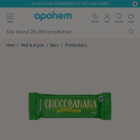
Använd kod: SOMMAR20 för 20% över 649kr
Årets Butik 2025 inom Skönhet
✓ Fri frakt
Meny
Recept
Profil
Favoriter
Kassa
✓ Rådgivning från farmaceuter & hudterapeuter
✓ Poäng på alla köp*
Hem
Mat & dryck
Bars
Proteinbars