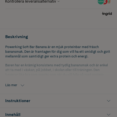
Beskrivning
Powerking Soft Bar Banana är en mjuk proteinbar med fräsch
banansmak. Den är framtagen för dig som vill ha ett smidigt och gott
mellanmål som samtidigt ger extra protein och energi.
Baren har en krämig konsistens med tydlig banansmak och är enkel
att ta med i väskan, på jobbet, i skolan eller till träningen. Den
fungerar lika bra som snacks som när du vill fylla på med protein
mellan måltiderna.
Läs mer
Innehåller 55 g.
Instruktioner
Innehåll