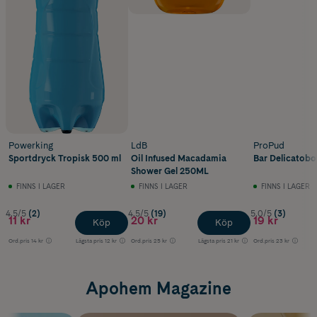
Powerking
LdB
ProPud
Sportdryck Tropisk 500 ml
Oil Infused Macadamia
Bar Delicatobol
Shower Gel 250ML
FINNS I LAGER
FINNS I LAGER
FINNS I LAGER
4.5/5
(2)
4.5/5
(19)
5.0/5
(3)
11 kr
20 kr
19 kr
Köp
Köp
Ord.pris
14 kr
Lägsta pris
12 kr
Ord.pris
25 kr
Lägsta pris
21 kr
Ord.pris
23 kr
Apohem Magazine