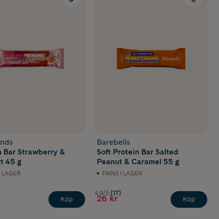
ands
Barebells
n Bar Strawberry &
Soft Protein Bar Salted
t 45 g
Peanut & Caramel 55 g
I LAGER
FINNS I LAGER
4.9/5
(17)
26 kr
Köp
Köp