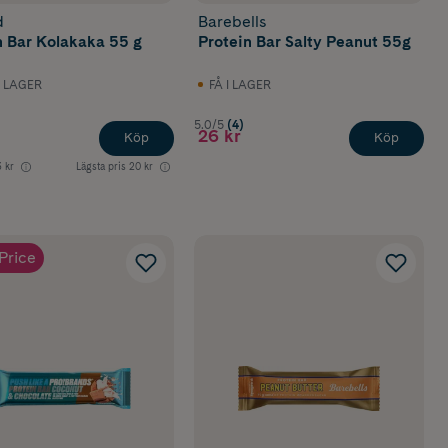
d
Barebells
n Bar Kolakaka 55 g
Protein Bar Salty Peanut 55g
I LAGER
FÅ I LAGER
5.0/5
(4)
26 kr
Köp
Köp
 kr
Lägsta pris
20 kr
Price