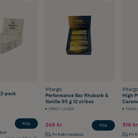
Vitargo
Vitarg
12-pack
Performance Bar Rhubarb &
High P
Vanilla 55 g 12 st/box
Carame
FINNS I LAGER
FINNS 
Köp
249 kr
316 kr
Köp
abox
Fri frakt Instabox
Fri f