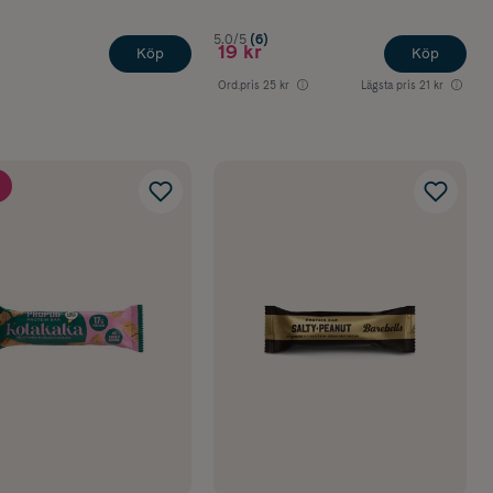
5.0/5
(6)
19 kr
Köp
Köp
Ord.pris
25 kr
Lägsta pris
21 kr