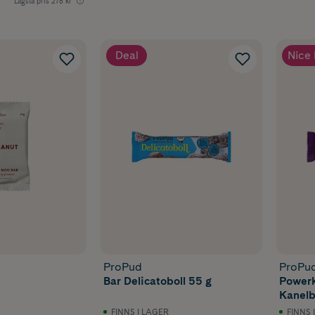
Lägsta pris
278 kr
Deal
Nice 
ProPud
ProPu
Bar Delicatoboll 55 g
Powerk
Kanelb
FINNS I LAGER
FINNS 