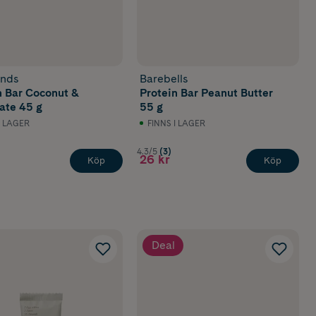
ands
Barebells
n Bar Coconut &
Protein Bar Peanut Butter
ate 45 g
55 g
I LAGER
FINNS I LAGER
4.3/5
(3)
26 kr
Köp
Köp
Deal