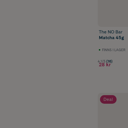
The NO Bar
Matcha 45g
FINNS I LAGER
4.1/5
(16)
28 kr
Deal