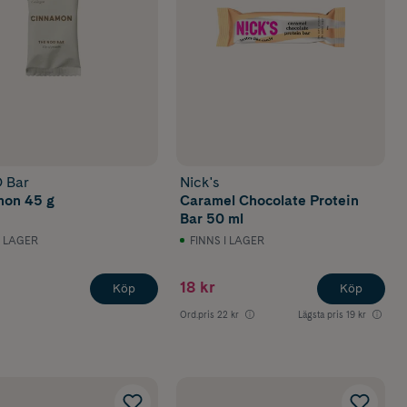
 Bar
Nick's
on 45 g
Caramel Chocolate Protein
Bar 50 ml
I LAGER
FINNS I LAGER
18 kr
Köp
Köp
Ord.pris
22 kr
Lägsta pris
19 kr