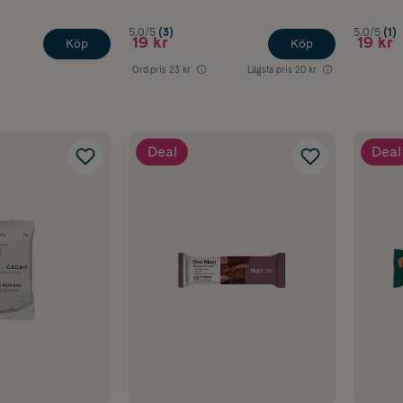
5.0/5
(3)
5.0/5
(1)
19 kr
19 kr
Köp
Köp
Ord.pris
23 kr
Lägsta pris
20 kr
Deal
Deal