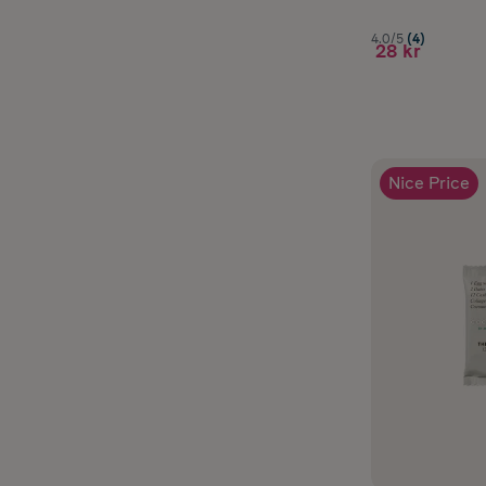
4.0/5
(4)
28 kr
Nice Price