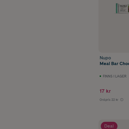
Nupo
Meal Bar Cho
FINNS I LAGER
17 kr
Ord.pris
22 kr
Deal