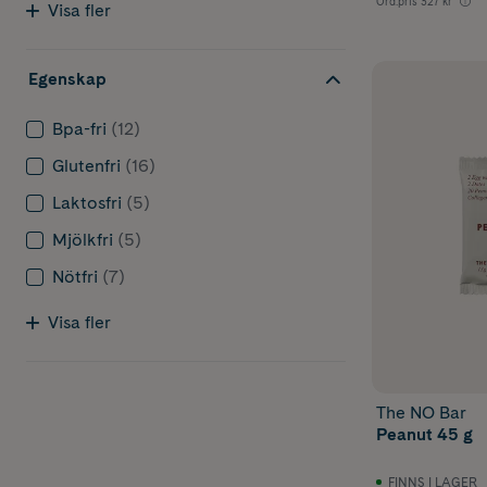
Ord.pris
327 kr
Visa fler
Egenskap
Bpa-fri
(12)
Glutenfri
(16)
Laktosfri
(5)
Mjölkfri
(5)
Nötfri
(7)
Visa fler
The NO Bar
Peanut 45 g
FINNS I LAGER