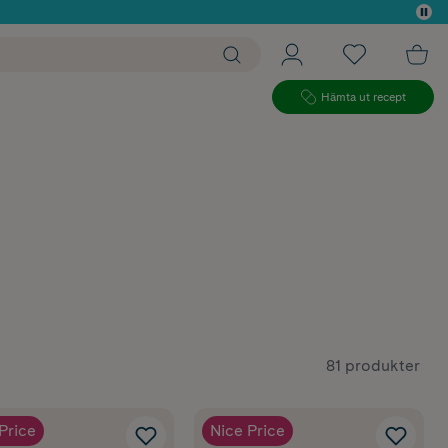
 köp*
Hämta ut recept
81 produkter
Price
Nice Price