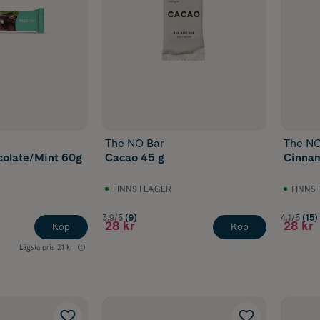
The NO Bar
The NO
colate/Mint 60g
Cacao 45 g
Cinnam
FINNS I LAGER
FINNS 
3.9/5
(9)
4.1/5
(15)
28 kr
28 kr
Köp
Köp
Lägsta pris
21 kr