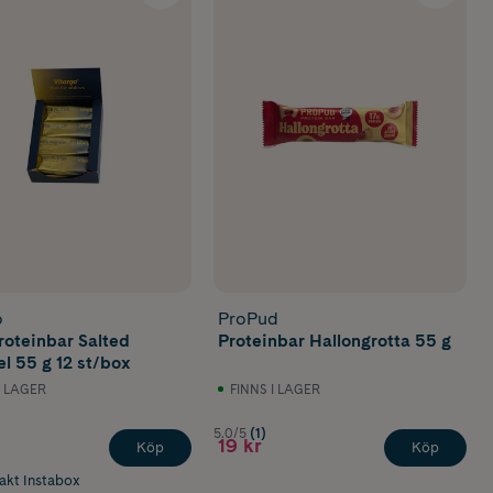
o
ProPud
roteinbar Salted
Proteinbar Hallongrotta 55 g
l 55 g 12 st/box
I LAGER
FINNS I LAGER
5.0/5
(1)
19 kr
Köp
Köp
rakt Instabox