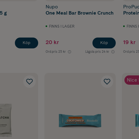
Nupo
ProPu
5 g
One Meal Bar Brownie Crunch
Protei
FINNS I LAGER
FINNS 
20 kr
19 kr
Köp
Köp
Ord.pris
25 kr
Lägsta pris
24 kr
Ord.pris
23
Nice 