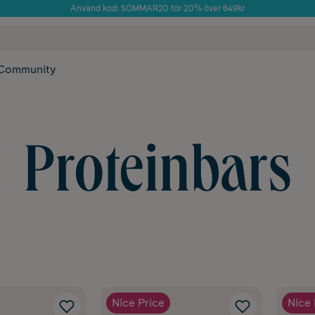
Använd kod: SOMMAR20 för 20% över 649kr
Årets Butik 2025 inom Skönhet
 frakt
✓ Rådgivning från farmaceuter & hudterapeuter
✓ Poäng på alla
Community
Proteinbars
Nice Price
Nice 