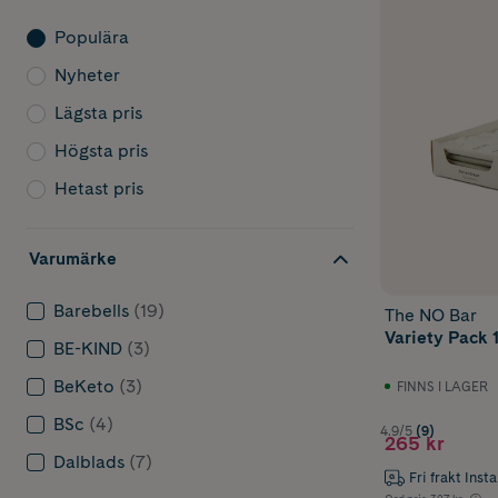
Populära
Nyheter
Lägsta pris
Högsta pris
Hetast pris
Varumärke
Barebells
(19)
The NO Bar
Variety Pack 
BE-KIND
(3)
BeKeto
(3)
FINNS I LAGER
BSc
(4)
4.9/5
(9)
265 kr
Dalblads
(7)
Fri frakt Inst