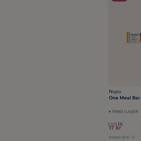
Nupo
One Meal Bar
FINNS I LAGER
3.0/5
(1)
17 kr
Ord.pris
22 kr