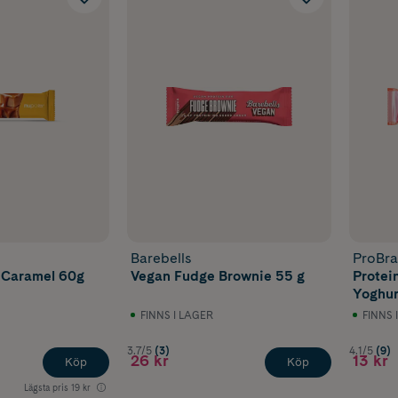
Barebells
ProBr
 Caramel 60g
Vegan Fudge Brownie 55 g
Protei
Yoghur
FINNS I LAGER
FINNS 
3.7/5
(3)
4.1/5
(9)
26 kr
13 kr
Köp
Köp
Lägsta pris
19 kr