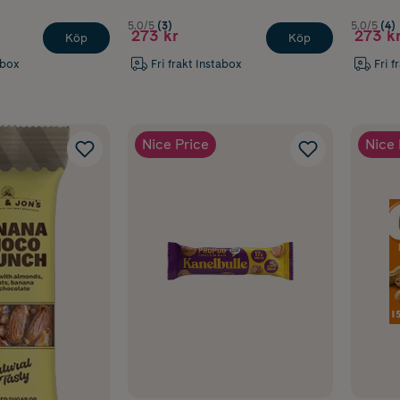
5.0/5
(3)
5.0/5
(4)
273 kr
273 k
Köp
Köp
abox
Fri frakt Instabox
Fri f
Nice Price
Nice 