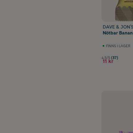
DAVE & JON´
Nötbar Banan
FINNS I LAGER
4.5/5
(37)
11 kr