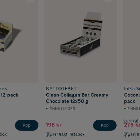
ods
NYTTOTEKET
Inika 
 12-pack
Clean Collagen Bar Creamy
Coconu
Chocolate 12x50 g
pack
FINNS I LAGER
FINNS 
5.0/5
(9)
198 kr
273 k
Köp
Köp
abox
Fri frakt Instabox
Fri f