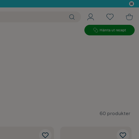
 köp*
Hämta ut recept
60 produkter