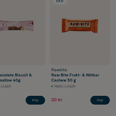
Eko
Rawbite
ocolate Biscuit &
Raw Bite Frukt- & Nötbar
mallow 40g
Cashew 50 g
I LAGER
FINNS I LAGER
20 kr
Köp
Köp