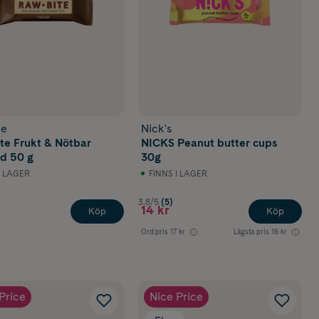
te
Nick's
te Frukt & Nötbar
NICKS Peanut butter cups
d 50 g
30g
I LAGER
FINNS I LAGER
3.8/5
(5)
14 kr
Köp
Köp
Ord.pris
17 kr
Lägsta pris
16 kr
Price
Nice Price