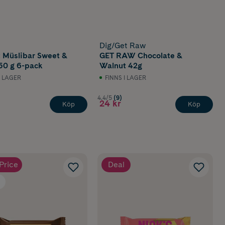
Dig/Get Raw
 Müslibar Sweet &
GET RAW Chocolate &
150 g 6-pack
Walnut 42g
I LAGER
FINNS I LAGER
4.4/5
(9)
24 kr
Köp
Köp
Price
Deal