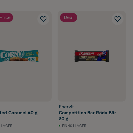
Price
Deal
Enervit
lted Caramel 40 g
Competition Bar Röda Bär
30 g
I LAGER
FINNS I LAGER