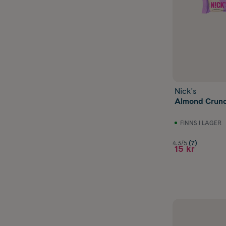
Nick's
Almond Crunc
FINNS I LAGER
4.3/5
(7)
15 kr