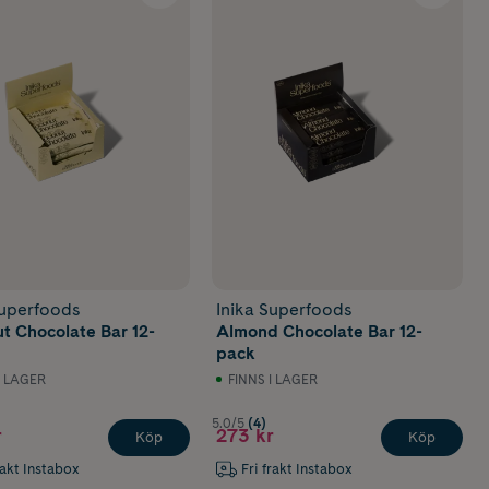
Superfoods
Inika Superfoods
t Chocolate Bar 12-
Almond Chocolate Bar 12-
pack
I LAGER
FINNS I LAGER
5.0/5
(4)
r
273 kr
Köp
Köp
rakt Instabox
Fri frakt Instabox