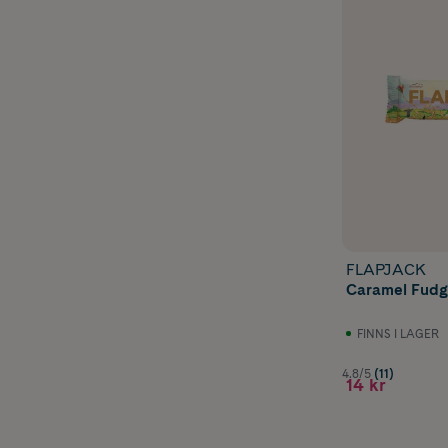
FLAPJACK
Caramel Fudg
FINNS I LAGER
4.8/5
(11)
14 kr