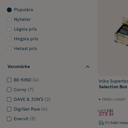
Populära
Nyheter
Lägsta pris
Högsta pris
Hetast pris
Varumärke
BE-KIND
(4)
Inika Superfo
Selection Box
Corny
(7)
DAVE & JON´S
(2)
FINNS I LAGER
Dig/Get Raw
(4)
4.8/5
(12)
273 kr
Enervit
(3)
Fri frakt Inst