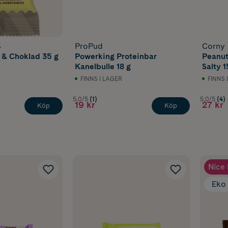
S
ProPud
Corny
 & Choklad 35 g
Powerking Proteinbar
Peanut
Kanelbulle 18 g
Salty 
FINNS I LAGER
FINNS 
5.0/5
(1)
5.0/5
(4)
19 kr
27 kr
Köp
Köp
Nice 
Eko