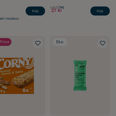
4.8/5
(14)
r
27 kr
Köp
Köp
rakt Instabox
Price
Eko