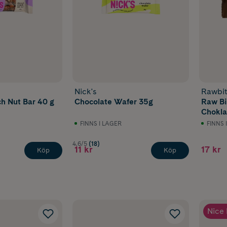
Nick's
Rawbi
h Nut Bar 40 g
Chocolate Wafer 35g
Raw Bi
Chokla
FINNS I LAGER
FINNS 
4.6/5
(18)
11 kr
17 kr
Köp
Köp
Nice 