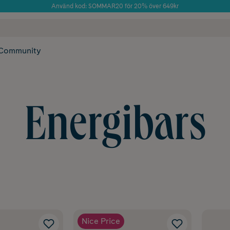
Använd kod: SOMMAR20 för 20% över 649kr
Årets Butik 2025 inom Skönhet
 frakt
✓ Rådgivning från farmaceuter & hudterapeuter
✓ Poäng på alla
Community
Energibars
Nice Price