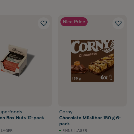
Nice Price
Superfoods
Corny
ion Box Nuts 12-pack
Chocolate Müslibar 150 g 6-
pack
I LAGER
FINNS I LAGER