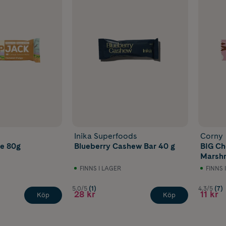
Inika Superfoods
Corny
e 80g
Blueberry Cashew Bar 40 g
BIG Ch
Marsh
FINNS I LAGER
FINNS 
5.0/5
(1)
4.3/5
(7)
28 kr
11 kr
Köp
Köp