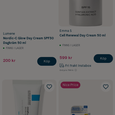
Emma S
Lumene
Cell Renewal Day Cream 50 ml
Nordic-C Glow Day Cream SPF30
Dagkräm 50 ml
FINNS I LAGER
FINNS I LAGER
599 kr
Köp
200 kr
Köp
Fri frakt Instabox
Ord.pris
799 kr
Nice Price