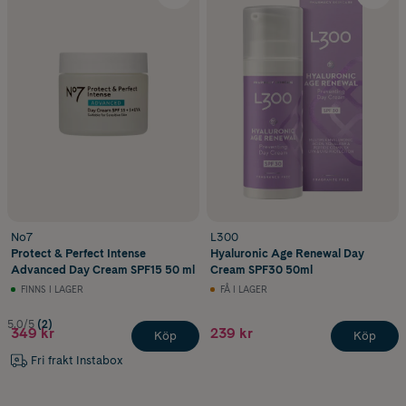
No7
L300
Protect & Perfect Intense
Hyaluronic Age Renewal Day
Advanced Day Cream SPF15 50 ml
Cream SPF30 50ml
FINNS I LAGER
FÅ I LAGER
5.0/5
(2)
349 kr
239 kr
Köp
Köp
Fri frakt Instabox