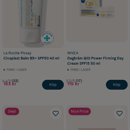
La Roche-Posay
NIVEA
Cicaplast Balm B5+ SPF50 40 ml
Dagkräm Q10 Power Firming Day
Cream SPF15 50 ml
FINNS I LAGER
FINNS I LAGER
4.4/5
(23)
5.0/5
(17)
163 kr
119 kr
Köp
Köp
Deal
Nice Price