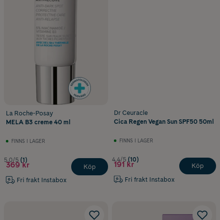
Dr Ceuracle
La Roche-Posay
Cica Regen Vegan Sun SPF50 50ml
MELA B3 creme 40 ml
FINNS I LAGER
FINNS I LAGER
4.4/5
(10)
5.0/5
(1)
191 kr
369 kr
Köp
Köp
Fri frakt Instabox
Fri frakt Instabox