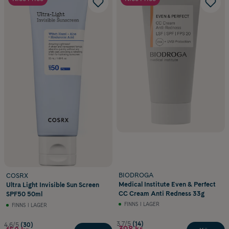
BIODROGA
COSRX
Medical Institute Even & Perfect
Ultra Light Invisible Sun Screen
CC Cream Anti Redness 33g
SPF50 50ml
FINNS I LAGER
FINNS I LAGER
3.7/5
(14)
4.6/5
(30)
398 kr