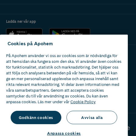
Ladda ner vår app
Cookies på Apohem
På Apohem använder vi oss av cookies som är nödvändiga för
Apotek med tillstånd
att hemsidan ska fungera som den ska. Vi använder även cookies
av Läkemedelsverket
för funktionalitet, statistik och marknadsföring. Det hjälper oss
att följa och analysera beteenden på vår hemsida, så att vi kan
ge en mer personaliserad upplevelse och anpassa innehåll samt
rikta relevant marknadsföring. Vi delar även informationen med
våra samarbetspartners. Genom att acceptera cookies
samtycker du till vår användning av cookies. Du kan även
2024
anpassa cookies. Läs mer under vår
Cookie Policy
Godkänn cookies
Avvisa alla
Anpassa cookies