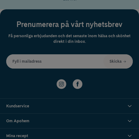
dagkräm med SPF
Ska du på solsemester är det bättre att använda ett klassiskt
solskydd
för ansiktet.
Det är utvecklat för att kunna återappliceras ofta och i
Prenumerera på vårt nyhetsbrev
rikliga mängder. En dagkräm med SPF passar däremot perfekt i
vardagen, när du vill ha ett smidigt skydd i din dagliga rutin.
Få personliga erbjudanden och det senaste inom hälsa och skönhet
direkt i din inbox.
Fyll i mailadress
Skicka
Kundservice
Om Apohem
Mina recept