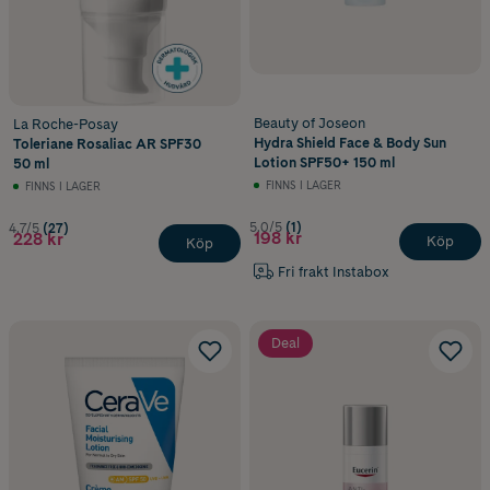
Beauty of Joseon
La Roche-Posay
Hydra Shield Face & Body Sun
Toleriane Rosaliac AR SPF30
Lotion SPF50+ 150 ml
50 ml
FINNS I LAGER
FINNS I LAGER
5.0/5
(1)
4.7/5
(27)
198 kr
228 kr
Köp
Köp
Fri frakt Instabox
Deal