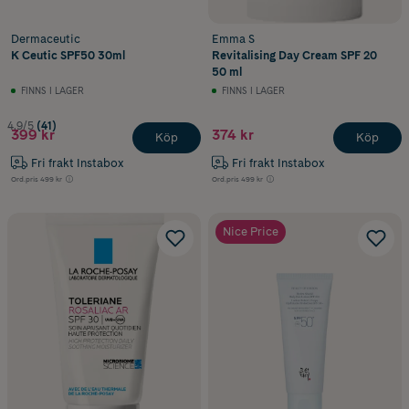
Dermaceutic
Emma S
K Ceutic SPF50 30ml
Revitalising Day Cream SPF 20
50 ml
FINNS I LAGER
FINNS I LAGER
4.9/5
(41)
399 kr
374 kr
Köp
Köp
Fri frakt Instabox
Fri frakt Instabox
Ord.pris
499 kr
Ord.pris
499 kr
Nice Price