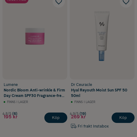
Lumene
Dr Ceuracle
Nordic Bloom Anti-wrinkle & Firm
Hyal Reyouth Moist Sun SPF 50
Day Cream SPF30 Fragrance-free
50ml
50 ml
FINNS I LAGER
FINNS I LAGER
4.8/5
(6)
4.9/5
(19)
195 kr
269 kr
Köp
Köp
Fri frakt Instabox