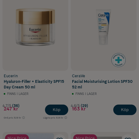
Eucerin
CeraVe
Hyaluron-Filler + Elasticity SPF15
Facial Moisturising Lotion SPF30
Day Cream 50 ml
52 ml
FINNS I LAGER
FINNS I LAGER
4.7/5
(36)
4.6/5
(29)
247 kr
163 kr
Köp
Köp
Ord.pris
329 kr
Lägsta pris
326 kr
Nice Price
Nice Price