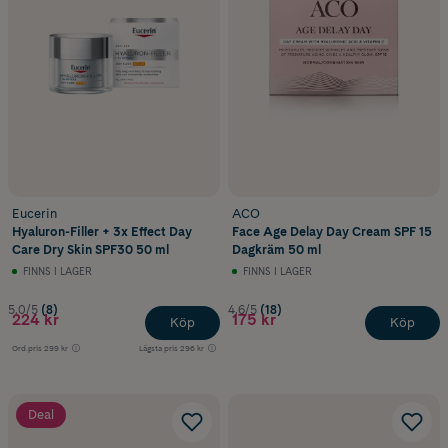
Eucerin
ACO
Hyaluron-Filler + 3x Effect Day
Face Age Delay Day Cream SPF 15
Care Dry Skin SPF30 50 ml
Dagkräm 50 ml
FINNS I LAGER
FINNS I LAGER
5.0/5
(8)
4.6/5
(18)
224 kr
175 kr
Köp
Köp
Ord.pris
299 kr
Lägsta pris
296 kr
Deal