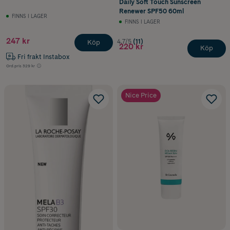
Daily Soft Touch Sunscreen
Renewer SPF50 60ml
FINNS I LAGER
FINNS I LAGER
247 kr
4.7/5
(11)
Köp
220 kr
Köp
Fri frakt Instabox
Ord.pris
329 kr
Nice Price