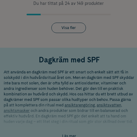
Du har tittat på 24 av 149 produkter
Visa fler
Dagkräm med SPF
Att använda en dagkräm med SPF är ett smart och enkelt sätt att få in
solskydd i din hudvårdsritual året om. Men en dagkräm med SPF skyddar
inte bara mot solen, den är ofta fylld av antioxidanter, vitaminer och
andra ingredienser som huden behöver. Det gör den till en praktisk
kombination av hudvård och skydd. Hos oss hittar du ett brett utbud av
dagkrämer med SPF som passar olika hudtyper och behov. Passa gärna
på att komplettera din ritual med
ansiktsrengöring
,
ansiktsvatten,
ansiktsmasker
och andra produkter som bidrar till en balanserad och
effektiv hudvård. En dagkräm med SPF gör det enkelt att ta hand om
huden varje dag – ett litet steg i din ritual som gör stor skillnad över tid.
Skillnaden mellan solskydd och
Läs mer