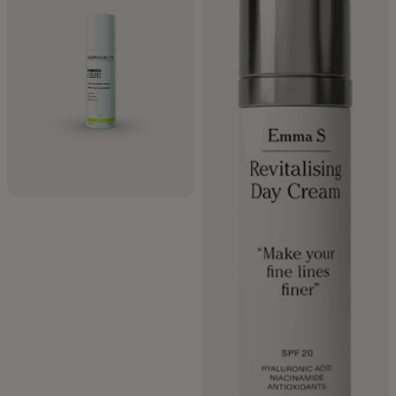
Därför ska du använda dagkräm med
SPF
Vad är den bästa investeringen i din hud? Solskydd. Det saktar ner
hudens åldrande och minimerar riskerna för
solskador
och i
förlängningen hudcancer. Du ska helst skydda ansiktet mot solens
skadliga strålar året om – ja, det gäller även grådaskiga
oktoberdagar.
Olika typer av dagkräm med SPF
Det finns många olika sorters dagkräm med solskydd att välja på,
vanligtvis med SPF 15–50. Ett tips är att välja en
dagkräm
med högre
solskydd för ansiktet, eftersom det ofta exponeras för solen. Vilken
solskyddsfaktor du bör välja beror också på UV-index.
En bra ansiktskräm med SPF är anpassad efter din hudtyp. Det finns
dessutom färgad dagkräm med SPF, som fungerar som ett lättare
alternativ till foundation – särskilt uppskattat under sommaren när
många vill ha en mer naturlig känsla.
Lästips!
Har du svårt att välja så kan vi tipsa om vår
guide som
hjälper dig välja rätt dagkräm baserat på din hudtyp.