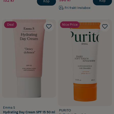
152 kr
Köp
Köp
Fri frakt Instabox
Deal
Nice Price
Emma S
PURITO
Hydrating Day Cream SPF 15 50 ml