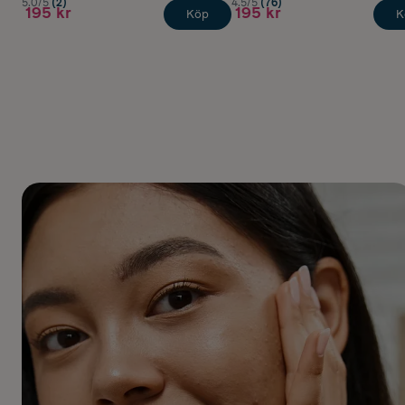
5.0/5
(2)
4.5/5
(76)
195 kr
195 kr
Köp
K