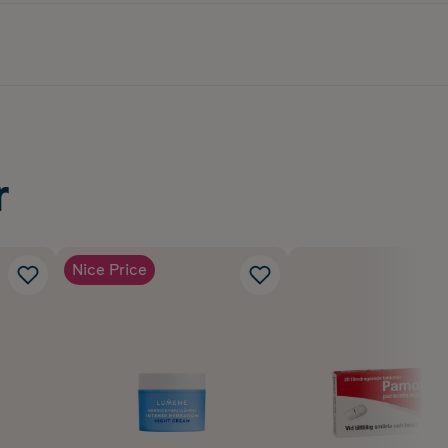
r
Nice Price