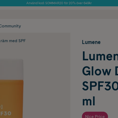
Använd kod: SOMMAR20 för 20% över 649kr
Årets Butik 2025 inom Skönhet
 frakt
✓ Rådgivning från farmaceuter & hudterapeuter
✓ Poäng på alla
Community
räm med SPF
Lumene
Lumen
Glow 
SPF30
ml
Nice Price