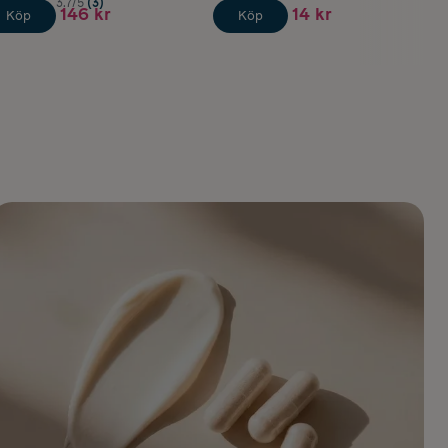
3.7/5
(3)
146 kr
14 kr
Köp
Köp