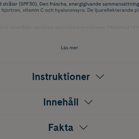
 strålar (SPF30). Den fräscha, energigivande sammansättnin
 hjortron, vitamin C och hyaluronsyra. De ljusreflekterande 
ch innehåller nordiska upcycled ingredienser. Tillverkad i Fi
* miljöpåverkan är denna fuktkräm nu förpackad i en lättare
rad** plast. Samma mängd av fuktkräm – 44 % mindre förpac
Läs mer
l LUMENE burken. Burken ska återvinnas och sorteras bland p
analys (vagga till grav) utförd enligt ISO 14040:2006 och ISO
d certifierad värdekedja.
Instruktioner
Innehåll
Fakta