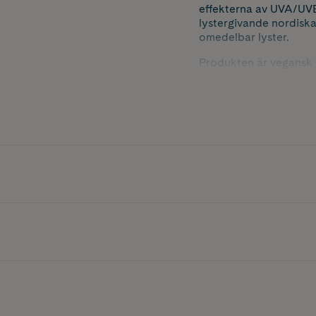
effekterna av UVA/UVB
lystergivande nordiska
omedelbar lyster.
Produkten är vegansk o
Nyhet! För att minska
burk gjord av biobase
med den tidigare 50 m
*Certifierad livscykel
**Massbalansmetod me