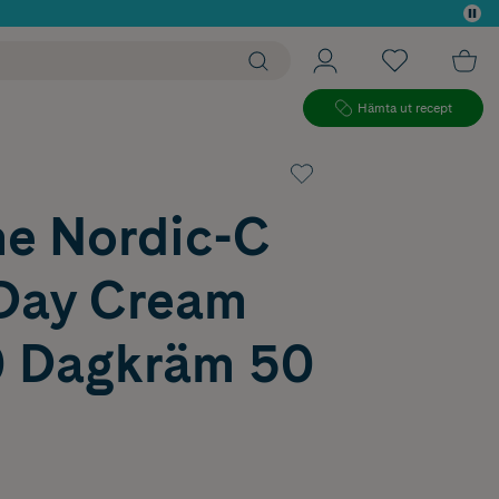
 köp*
Hämta ut recept
e Nordic-C
Day Cream
 Dagkräm 50