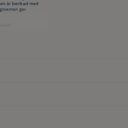
gen är berikad med
pigmenten ger
nland.
 och mer kompakt 50 ml
kningsmaterial jämfört
last.
 14044:2006 standard.