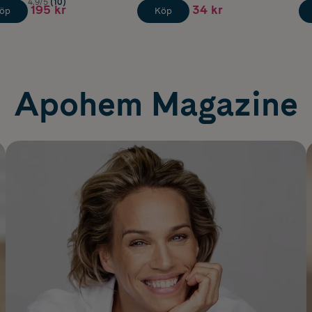
4.9/5
(10)
195 kr
34 kr
öp
Köp
Apohem Magazine