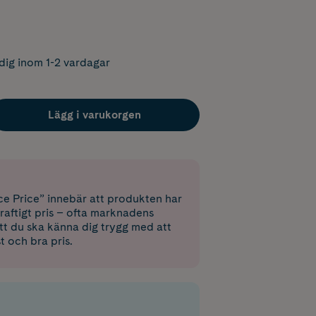
dig inom 1-2 vardagar
Lägg i varukorgen
e Price” innebär att produkten har
raftigt pris – ofta marknadens
 att du ska känna dig trygg med att
st och bra pris.