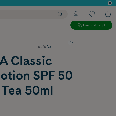
 köp*
Hämta ut recept
5.0/5
(2)
 Classic
Lotion SPF 50
 Tea 50ml