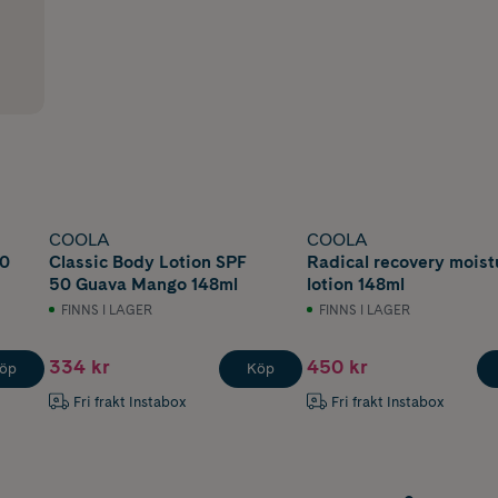
COOLA
COOLA
30
Classic Body Lotion SPF
Radical recovery moist
50 Guava Mango 148ml
lotion 148ml
FINNS I LAGER
FINNS I LAGER
334 kr
450 kr
öp
Köp
Fri frakt Instabox
Fri frakt Instabox