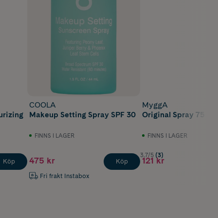
COOLA
MyggA
urizing
Makeup Setting Spray SPF 30
Original Spray 75 ml
FINNS I LAGER
FINNS I LAGER
3.7/5
(3)
475 kr
121 kr
Köp
Köp
Fri frakt Instabox