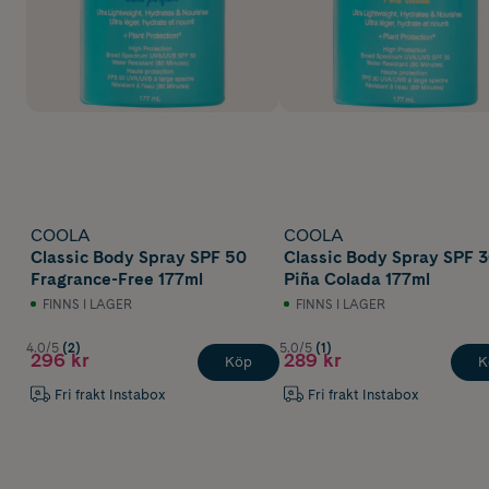
COOLA
COOLA
Classic Body Spray SPF 50
Classic Body Spray SPF 
Fragrance-Free 177ml
Piña Colada 177ml
FINNS I LAGER
FINNS I LAGER
4.0/5
(2)
5.0/5
(1)
296 kr
289 kr
Köp
K
Fri frakt Instabox
Fri frakt Instabox