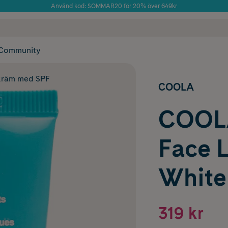
Använd kod: SOMMAR20 för 20% över 649kr
Årets Butik 2025 inom Skönhet
 frakt
✓ Rådgivning från farmaceuter & hudterapeuter
✓ Poäng på alla
Community
räm med SPF
COOLA
COOLA
Face 
White
319 kr