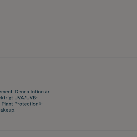
ement. Denna lotion är
pektrigt UVA/UVB-
 Plant Protection®-
makeup.