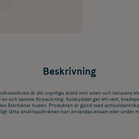
Beskrivning
iktssolkräm är din osynliga sköld mot solen och naturens el
i en och samma förpackning. Solskyddet ger ett rent, breds
den återfuktar huden. Produkten är gjord med antioxidantrika
ligt lätta ansiktssolkrämen kan användas ensam eller under 