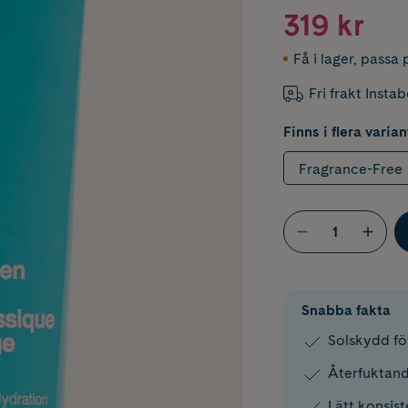
319 kr
Få i lager
,
passa p
Fri frakt Insta
Finns i flera varian
Fragrance-Free
Snabba fakta
Solskydd fö
Återfuktand
Lätt konsis