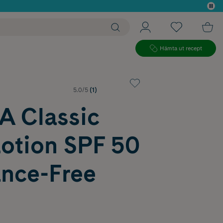
 köp*
Hämta ut recept
5.0/5
(1)
 Classic
Lotion SPF 50
ance-Free