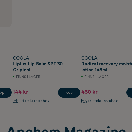
COOLA
COOLA
Liplux Lip Balm SPF 30 -
Radical recovery moist
Original
lotion 148ml
FINNS I LAGER
FINNS I LAGER
144 kr
450 kr
öp
Köp
Fri frakt Instabox
Fri frakt Instabox
Apohem Magazine