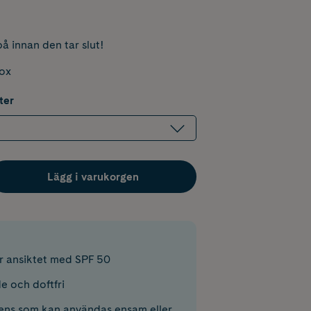
å innan den tar slut!
box
ter
Lägg i varukorgen
r ansiktet med SPF 50
e och doftfri
tens som kan användas ensam eller