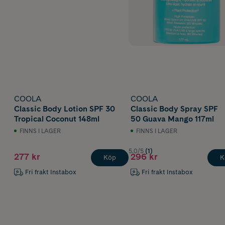
COOLA
COOLA
Classic Body Lotion SPF 30
Classic Body Spray SPF
Tropical Coconut 148ml
50 Guava Mango 117ml
FINNS I LAGER
FINNS I LAGER
5.0/5
(1)
277 kr
296 kr
Köp
K
Fri frakt Instabox
Fri frakt Instabox