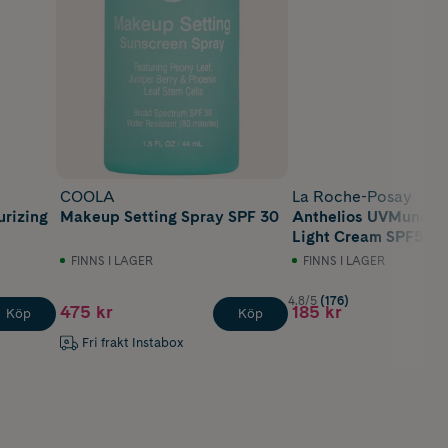
COOLA
La Roche-Posay
urizing
Makeup Setting Spray SPF 30
Anthelios UVMune40
Light Cream SPF50+ 
FINNS I LAGER
FINNS I LAGER
4.8/5
(176)
475 kr
185 kr
Köp
Köp
Fri frakt Instabox