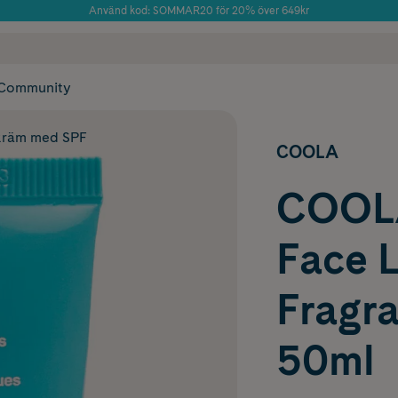
Använd kod: SOMMAR20 för 20% över 649kr
Årets Butik 2025 inom Skönhet
 frakt
✓ Rådgivning från farmaceuter & hudterapeuter
✓ Poäng på alla
Community
räm med SPF
COOLA
COOLA
Face 
Fragr
50ml