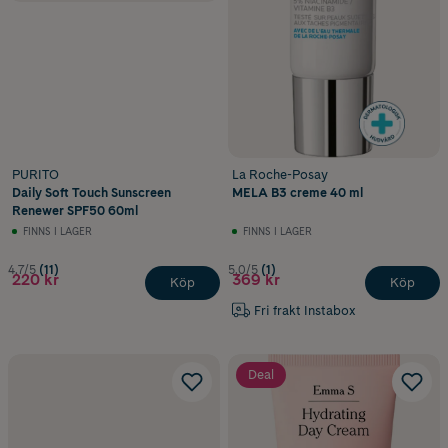
PURITO
La Roche-Posay
Daily Soft Touch Sunscreen
MELA B3 creme 40 ml
Renewer SPF50 60ml
FINNS I LAGER
FINNS I LAGER
4.7/5
(11)
5.0/5
(1)
220 kr
369 kr
Köp
Köp
Fri frakt Instabox
Deal