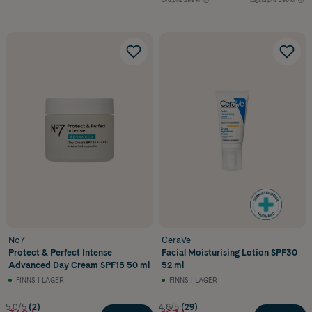
No7
CeraVe
Protect & Perfect Intense
Facial Moisturising Lotion SPF30
Advanced Day Cream SPF15 50 ml
52 ml
FINNS I LAGER
FINNS I LAGER
5.0/5
(2)
4.6/5
(29)