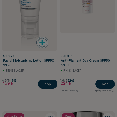
CeraVe
Eucerin
Facial Moisturising Lotion SPF50
Anti-Pigment Day Cream SPF30
52 ml
50 ml
FINNS I LAGER
FINNS I LAGER
4.5/5
(31)
4.6/5
(24)
159 kr
224 kr
Köp
Köp
Ord.pris
299 kr
Lägsta pris
296 kr
Nice Price
Deal