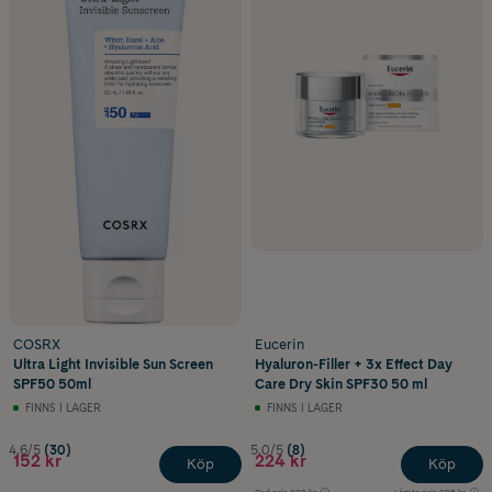
COSRX
Eucerin
Ultra Light Invisible Sun Screen
Hyaluron-Filler + 3x Effect Day
SPF50 50ml
Care Dry Skin SPF30 50 ml
FINNS I LAGER
FINNS I LAGER
4.6/5
(30)
5.0/5
(8)
152 kr
224 kr
Köp
Köp
Ord.pris
299 kr
Lägsta pris
296 kr