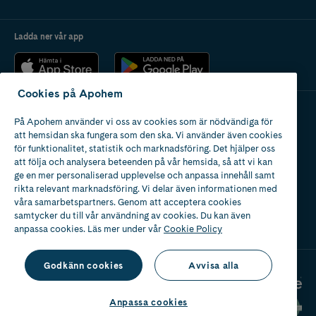
Ladda ner vår app
Cookies på Apohem
På Apohem använder vi oss av cookies som är nödvändiga för
Apotek med tillstånd
att hemsidan ska fungera som den ska. Vi använder även cookies
av Läkemedelsverket
för funktionalitet, statistik och marknadsföring. Det hjälper oss
att följa och analysera beteenden på vår hemsida, så att vi kan
ge en mer personaliserad upplevelse och anpassa innehåll samt
rikta relevant marknadsföring. Vi delar även informationen med
våra samarbetspartners. Genom att acceptera cookies
samtycker du till vår användning av cookies. Du kan även
2024
anpassa cookies. Läs mer under vår
Cookie Policy
Godkänn cookies
Avvisa alla
Anpassa cookies