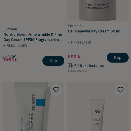
Emma S
Lumene
Cell Renewal Day Cream 50 ml
Nordic Bloom Anti-wrinkle & Firm
Day Cream SPF30 Fragrance-free
FINNS I LAGER
50 ml
FINNS I LAGER
599 kr
4.8/5
(6)
Köp
195 kr
Köp
Fri frakt Instabox
Ord.pris
799 kr