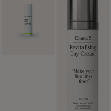
Därför ska du använda dagkräm med
SPF
Vad är den bästa investeringen i din hud? Solskydd. Det saktar ner
hudens åldrande och minimerar riskerna för
solskador
och i
förlängningen hudcancer. Du ska helst skydda ansiktet mot solens
skadliga strålar året om – ja, det gäller även grådaskiga
oktoberdagar.
Olika typer av dagkräm med SPF
Det finns många olika sorters dagkräm med solskydd att välja på,
vanligtvis med SPF 15–50. Ett tips är att välja en
dagkräm
med högre
solskydd för ansiktet, eftersom det ofta exponeras för solen. Vilken
solskyddsfaktor du bör välja beror också på UV-index.
En bra ansiktskräm med SPF är anpassad efter din hudtyp. Det finns
dessutom färgad dagkräm med SPF, som fungerar som ett lättare
alternativ till foundation – särskilt uppskattat under sommaren när
många vill ha en mer naturlig känsla.
Lästips!
Har du svårt att välja så kan vi tipsa om vår
guide som
hjälper dig välja rätt dagkräm baserat på din hudtyp.