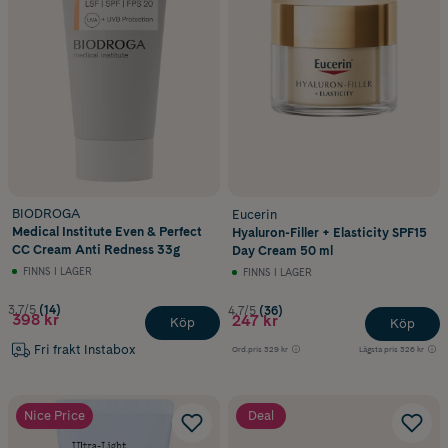
BIODROGA
Eucerin
Medical Institute Even & Perfect
Hyaluron-Filler + Elasticity SPF15
CC Cream Anti Redness 33g
Day Cream 50 ml
FINNS I LAGER
FINNS I LAGER
3.7/5
(14)
4.7/5
(36)
398 kr
247 kr
Köp
Köp
Fri frakt Instabox
Ord.pris
329 kr
Lägsta pris
326 kr
Nice Price
Deal