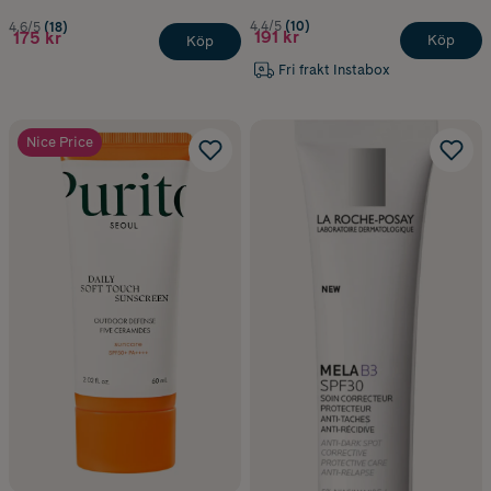
4.4/5
(10)
4.6/5
(18)
191 kr
175 kr
Köp
Köp
Fri frakt Instabox
Nice Price