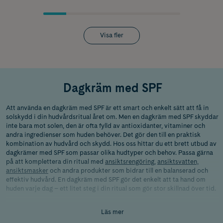
Visa fler
Dagkräm med SPF
Att använda en dagkräm med SPF är ett smart och enkelt sätt att få in
solskydd i din hudvårdsritual året om. Men en dagkräm med SPF skyddar
inte bara mot solen, den är ofta fylld av antioxidanter, vitaminer och
andra ingredienser som huden behöver. Det gör den till en praktisk
kombination av hudvård och skydd. Hos oss hittar du ett brett utbud av
dagkrämer med SPF som passar olika hudtyper och behov. Passa gärna
på att komplettera din ritual med
ansiktsrengöring
,
ansiktsvatten,
ansiktsmasker
och andra produkter som bidrar till en balanserad och
effektiv hudvård. En dagkräm med SPF gör det enkelt att ta hand om
huden varje dag – ett litet steg i din ritual som gör stor skillnad över tid.
Skillnaden mellan solskydd och
Läs mer
dagkräm med SPF