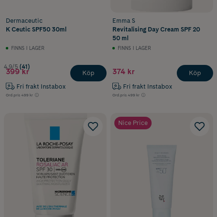
Dermaceutic
Emma S
K Ceutic SPF50 30ml
Revitalising Day Cream SPF 20
50 ml
FINNS I LAGER
FINNS I LAGER
4.9/5
(41)
399 kr
374 kr
Köp
Köp
Fri frakt Instabox
Fri frakt Instabox
Ord.pris
499 kr
Ord.pris
499 kr
Nice Price