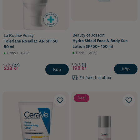
Beauty of Joseon
La Roche-Posay
Hydra Shield Face & Body Sun
Toleriane Rosaliac AR SPF30
Lotion SPF50+ 150 ml
50 ml
FINNS I LAGER
FINNS I LAGER
5.0/5
(1)
4.7/5
(27)
198 kr
228 kr
Köp
Köp
Fri frakt Instabox
Deal