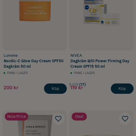
Lumene
NIVEA
Nordic-C Glow Day Cream SPF30
Dagkräm Q10 Power Firming Day
Dagkräm 50 ml
Cream SPF15 50 ml
FINNS I LAGER
FINNS I LAGER
5.0/5
(17)
200 kr
119 kr
Köp
Köp
Nice Price
Deal