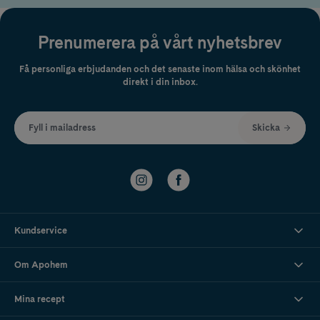
Ska du på solsemester är det bättre att använda ett klassiskt
solskydd
för ansiktet.
Det är utvecklat för att kunna återappliceras ofta och i
Prenumerera på vårt nyhetsbrev
rikliga mängder. En dagkräm med SPF passar däremot perfekt i
vardagen, när du vill ha ett smidigt skydd i din dagliga rutin.
Få personliga erbjudanden och det senaste inom hälsa och skönhet
direkt i din inbox.
Fyll i mailadress
Skicka
Kundservice
Om Apohem
Mina recept