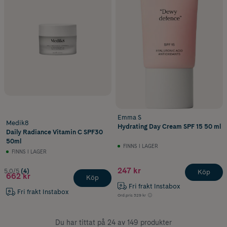
Emma S
Medik8
Hydrating Day Cream SPF 15 50 ml
Daily Radiance Vitamin C SPF30
50ml
FINNS I LAGER
FINNS I LAGER
247 kr
5.0/5
(4)
Köp
662 kr
Köp
Fri frakt Instabox
Fri frakt Instabox
Ord.pris
329 kr
Du har tittat på 24 av 149 produkter