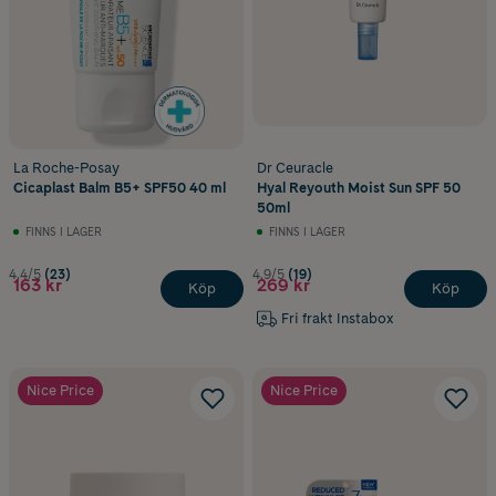
La Roche-Posay
Dr Ceuracle
Cicaplast Balm B5+ SPF50 40 ml
Hyal Reyouth Moist Sun SPF 50
50ml
FINNS I LAGER
FINNS I LAGER
4.4/5
(23)
4.9/5
(19)
163 kr
269 kr
Köp
Köp
Fri frakt Instabox
Nice Price
Nice Price