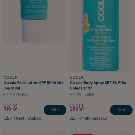
COOLA
COOLA
Classic Face Lotion SPF 50 White
Classic Body Spray SPF 30 Piña
Tea 50ml
Colada 177ml
FINNS I LAGER
FINNS I LAGER
5.0/5
(2)
5.0/5
(1)
319 kr
289 kr
Köp
Köp
Fri frakt Instabox
Fri frakt Instabox