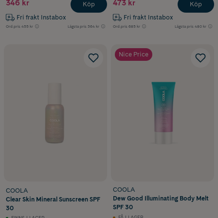
346 kr
473 kr
Köp
Köp
Fri frakt Instabox
Fri frakt Instabox
Ord.pris
455 kr
Lägsta pris
364 kr
Ord.pris
685 kr
Lägsta pris
480 kr
Nice Price
COOLA
COOLA
Dew Good Illuminating Body Melt
Clear Skin Mineral Sunscreen SPF
SPF 30
30
FÅ I LAGER