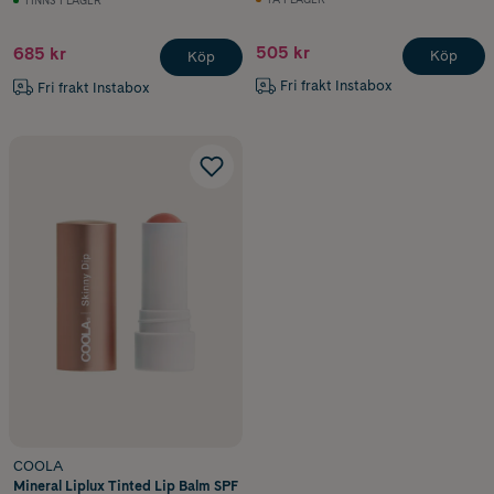
FINNS I LAGER
505 kr
685 kr
Köp
Köp
Fri frakt Instabox
Fri frakt Instabox
COOLA
Mineral Liplux Tinted Lip Balm SPF