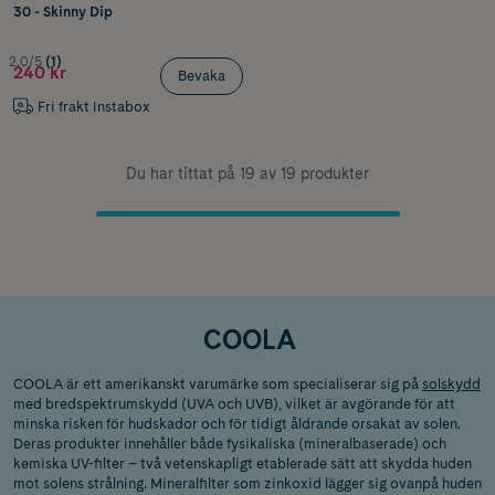
30 - Skinny Dip
2.0/5
(1)
240 kr
Bevaka
Fri frakt Instabox
Du har tittat på 19 av 19 produkter
COOLA
COOLA är ett amerikanskt varumärke som specialiserar sig på
solskydd
med bredspektrumskydd (UVA och UVB), vilket är avgörande för att
minska risken för hudskador och för tidigt åldrande orsakat av solen.
Deras produkter innehåller både fysikaliska (mineralbaserade) och
kemiska UV-filter – två vetenskapligt etablerade sätt att skydda huden
mot solens strålning. Mineralfilter som zinkoxid lägger sig ovanpå huden