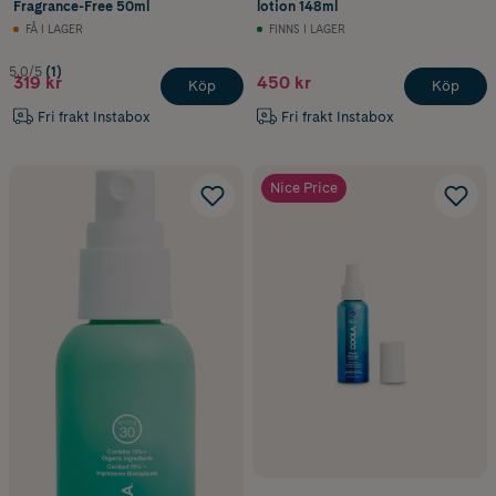
Fragrance-Free 50ml
lotion 148ml
FÅ I LAGER
FINNS I LAGER
5.0/5
(1)
319 kr
450 kr
Köp
Köp
Fri frakt Instabox
Fri frakt Instabox
Nice Price