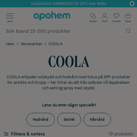
Använd kod: SOMMAR20 för 20% över 649kr
Årets Butik 2025 inom Skönhet
✓ Fri frakt
Meny
Recept
Profil
Favoriter
Kassa
✓ Rådgivning från farmaceuter & hudterapeuter
✓ Poäng på alla köp*
Hem
Varumärken
COOLA
COOLA
COOLA erbjuder solskydd och hudvård med fokus på SPF-produkter
för ansikte och kropp – här hittar du allt från solkräm till läppbalsam
och setting spray med skydd.
Letar du efter något speciellt?
Hudvård
Smink
Hårvård
19 produkter
Filtrera & sortera