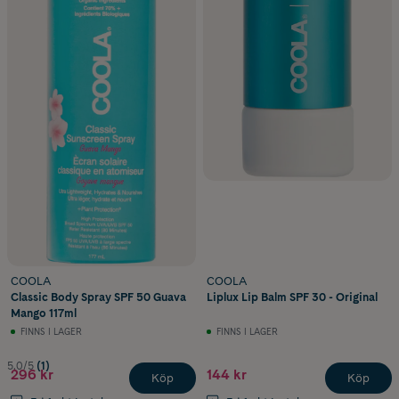
COOLA
COOLA
Classic Body Spray SPF 50 Guava
Liplux Lip Balm SPF 30 - Original
Mango 117ml
FINNS I LAGER
FINNS I LAGER
5.0/5
(1)
296 kr
144 kr
Köp
Köp