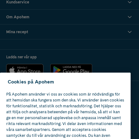
Kundservice
hudåldrande. Dermatologiska riktlinjer rekommenderar SPF 30 eller
högre och att du återapplicerar varannan timme vid solexponering. Tänk
också på att inget solskydd ger 100 % skydd – komplettera alltid med
Om Apohem
skugga, kläder och solhatt vid stark sol.
Mina recept
Ladda ner vår app
Cookies på Apohem
På Apohem använder vi oss av cookies som är nödvändiga för
Apotek med tillstånd
att hemsidan ska fungera som den ska. Vi använder även cookies
av Läkemedelsverket
för funktionalitet, statistik och marknadsföring. Det hjälper oss
att följa och analysera beteenden på vår hemsida, så att vi kan
ge en mer personaliserad upplevelse och anpassa innehåll samt
rikta relevant marknadsföring. Vi delar även informationen med
våra samarbetspartners. Genom att acceptera cookies
samtycker du till vår användning av cookies. Du kan även
2024