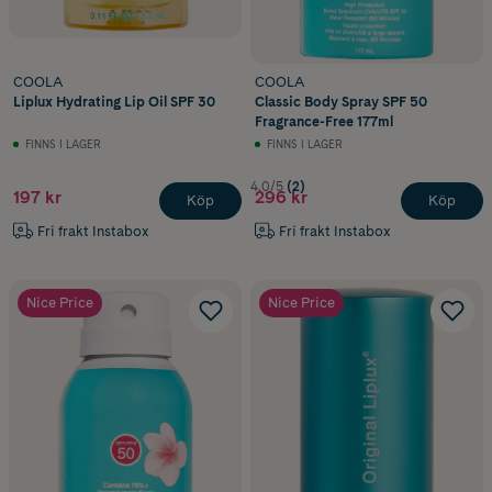
COOLA
COOLA
Liplux Hydrating Lip Oil SPF 30
Classic Body Spray SPF 50
Fragrance-Free 177ml
FINNS I LAGER
FINNS I LAGER
4.0/5
(2)
197 kr
296 kr
Köp
Köp
Fri frakt Instabox
Fri frakt Instabox
Nice Price
Nice Price