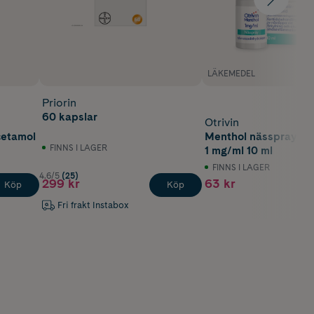
LÄKEMEDEL
Priorin
60 kapslar
Otrivin
cetamol
Menthol nässpray, lö
FINNS I LAGER
1 mg/ml 10 ml
FINNS I LAGER
4.6/5
(25)
299 kr
63 kr
Köp
Köp
Fri frakt Instabox