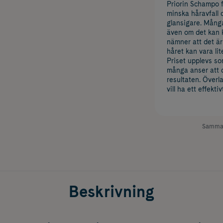
Priorin Schampo f
minska håravfall 
glansigare. Många 
även om det kan k
nämner att det är
håret kan vara lite
Priset upplevs s
många anser att d
resultaten. Överl
vill ha ett effek
Samman
Beskrivning