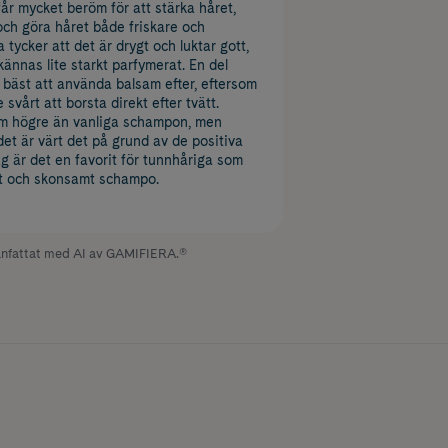
år mycket beröm för att stärka håret,
och göra håret både friskare och
tycker att det är drygt och luktar gott,
ännas lite starkt parfymerat. En del
 bäst att använda balsam efter, eftersom
 svårt att borsta direkt efter tvätt.
om högre än vanliga schampon, men
et är värt det på grund av de positiva
ag är det en favorit för tunnhåriga som
tivt och skonsamt schampo.
fattat med AI av GAMIFIERA.®