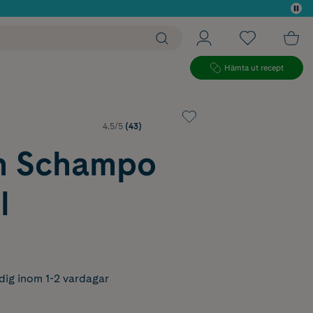
 köp*
Hämta ut recept
4.5/5
(43)
in Schampo
l
dig inom 1-2 vardagar