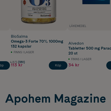
LÄKEMEDEL
BioSalma
Omega-3 Forte 70% 1000mg
Alvedon
132 kapslar
Tabletter 500 mg Para
FINNS I LAGER
20 st
FINNS I LAGER
4.8/5
(351)
113 kr
34 kr
öp
Köp
Apohem Magazine