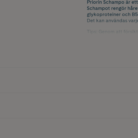
Priorin Schampo är et
Schampot rengör håret 
glykoproteiner och B5-
Det kan användas varj
Tips: Genom att försik
kommer även att öka blo
sätt.