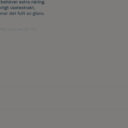
behöver extra näring.
ligt växtextrakt,
ar det fullt av glans.
fett och smuts. Du
rrötter på ett positivt