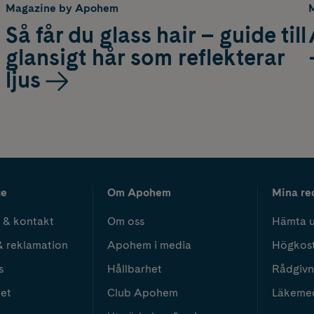
Magazine by Apohem
Så får du glass hair – guide till
glansigt hår som reflekterar
ljus
ce
Om Apohem
Mina re
 & kontakt
Om oss
Hämta u
& reklamation
Apohem i media
Högkos
s
Hållbarhet
Rådgivn
het
Club Apohem
Läkeme