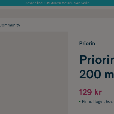
Använd kod: SOMMAR20 för 20% över 649kr
Årets Butik 2025 inom Skönhet
 frakt
✓ Rådgivning från farmaceuter & hudterapeuter
✓ Poäng på alla
Community
Priorin
Prior
200 m
129 kr
Finns i lager
,
hos 