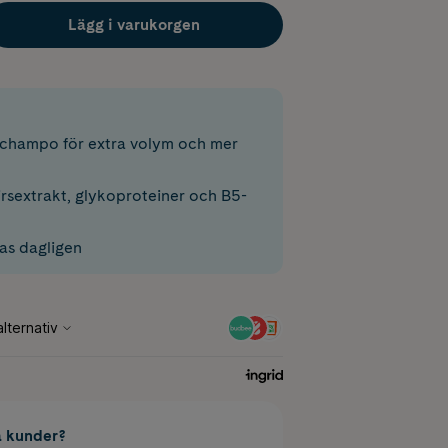
Lägg i varukorgen
champo för extra volym och mer
irsextrakt, glykoproteiner och B5-
as dagligen
a kunder?