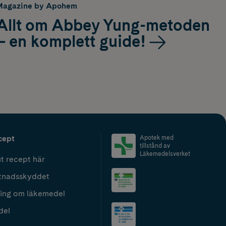
Magazine by Apohem
Allt om Abbey Yung-metoden
– en komplett guide!
cept
Apotek med
tillstånd av
Läkemedelsverket
t recept här
tnadsskyddet
ing om läkemedel
del