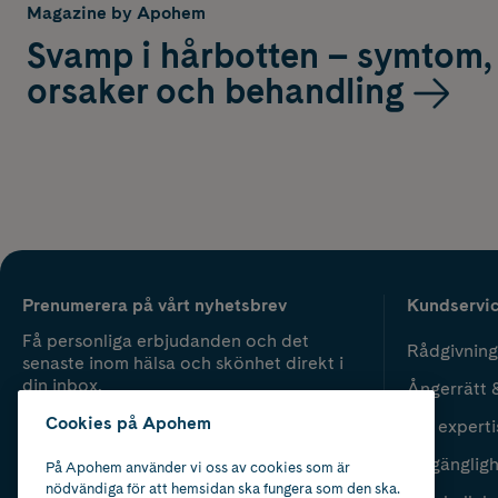
Magazine by Apohem
Svamp i hårbotten – symtom,
orsaker och behandling
Prenumerera på vårt nyhetsbrev
Kundservi
Få personliga erbjudanden och det
Rådgivning
senaste inom hälsa och skönhet direkt i
din inbox.
Ångerrätt 
Cookies på Apohem
Vår experti
Fyll i mailadress
Skicka
Tillgänglig
På Apohem använder vi oss av cookies som är
nödvändiga för att hemsidan ska fungera som den ska.