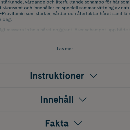
t stärkande, vårdande och återfuktande schampo för hår som 
skonsamt och innehåller en speciell sammansättning av natur
Provitamin som stärker, vårdar och återfuktar håret samt lämn
e dag.
tigt massera in hela håret noggrant löser schampot upp både 
dcirkulationen i skalpen vilket i sin tur kan stimulera dina hå
Läs mer
Instruktioner
Innehåll
Fakta