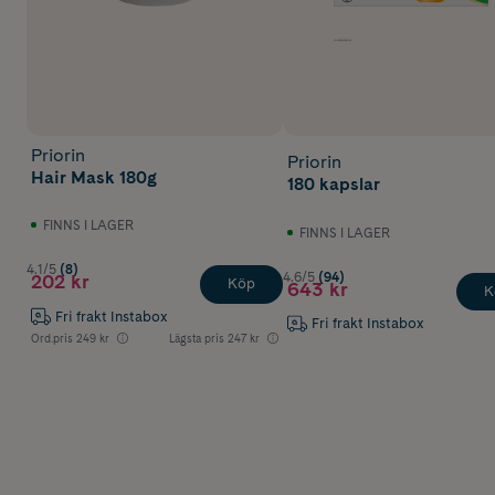
Priorin
Priorin
Hair Mask 180g
180 kapslar
FINNS I LAGER
FINNS I LAGER
4.1/5
(8)
4.6/5
(94)
202 kr
Köp
643 kr
K
Fri frakt Instabox
Fri frakt Instabox
Ord.pris
249 kr
Lägsta pris
247 kr