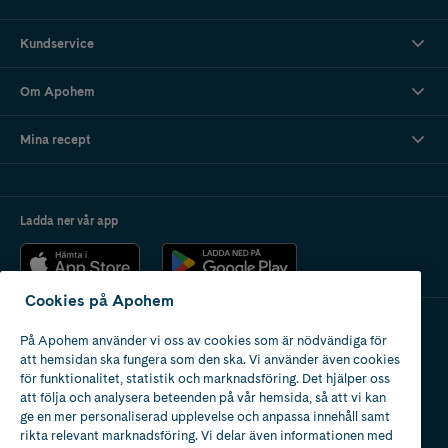
Kundservice
Om Apohem
Mina recept
Ladda ner vår app
Cookies på Apohem
På Apohem använder vi oss av cookies som är nödvändiga för
Apotek med tillstånd
att hemsidan ska fungera som den ska. Vi använder även cookies
av Läkemedelsverket
för funktionalitet, statistik och marknadsföring. Det hjälper oss
att följa och analysera beteenden på vår hemsida, så att vi kan
ge en mer personaliserad upplevelse och anpassa innehåll samt
rikta relevant marknadsföring. Vi delar även informationen med