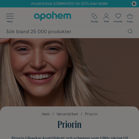
Använd kod: SOMMAR20 för 20% över 649kr
Årets Butik 2025 inom Skönhet
✓ Fri frakt
Meny
Recept
Profil
Favoriter
Kassa
✓ Rådgivning från farmaceuter & hudterapeuter
✓ Poäng på alla köp*
Hem
Varumärken
Priorin
Priorin
Priorin tillverkar kosttillskott och schampo som tillför näring till