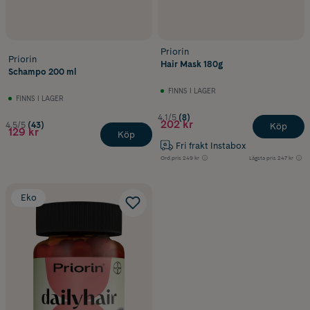
Priorin
Priorin
Hair Mask 180g
Schampo 200 ml
FINNS I LAGER
FINNS I LAGER
4.1/5
(8)
202 kr
4.5/5
(43)
Köp
129 kr
Köp
Fri frakt Instabox
Ord.pris
249 kr
Lägsta pris
247 kr
Eko