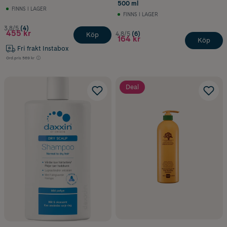
500 ml
FINNS I LAGER
FINNS I LAGER
3.8/5
(4)
455 kr
4.8/5
(6)
Köp
164 kr
Köp
Fri frakt Instabox
Ord.pris
569 kr
Deal