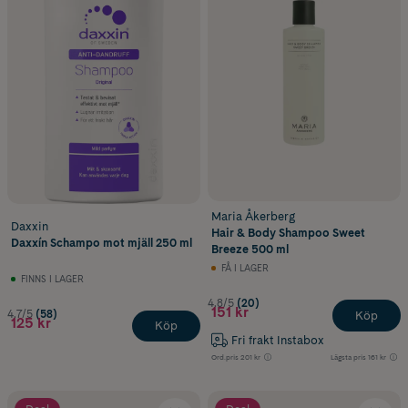
Maria Åkerberg
Daxxin
Hair & Body Shampoo Sweet
Daxxín Schampo mot mjäll 250 ml
Breeze 500 ml
FÅ I LAGER
FINNS I LAGER
4.8/5
(20)
151 kr
4.7/5
(58)
Köp
125 kr
Köp
Fri frakt Instabox
Ord.pris
201 kr
Lägsta pris
161 kr