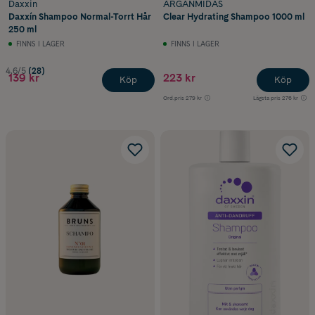
Daxxin
ARGANMIDAS
Daxxín Shampoo Normal-Torrt Hår
Clear Hydrating Shampoo 1000 ml
250 ml
FINNS I LAGER
FINNS I LAGER
4.6/5
(28)
139 kr
223 kr
Köp
Köp
Ord.pris
279 kr
Lägsta pris
276 kr