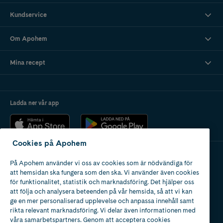
Vatten har en tendens att torka ut både hår och hårbotten, speciellt om
Kundservice
vattnet är väldigt varmt.
2. Chilla med värmestylingen
Om Apohem
Ta det lugnt med värmestylingen ett tag, testa heatless curls istället.
Mina recept
3. Låt håret lufttorka
När du kan, låt håret lufttorka och om du ändå måste använda
värmeverktyg, använd ALLTID
värmeskydd
.
Ladda ner vår app
4. Ge håret en boost med inpackning!
En djupverkande
hårinpackning och hårmask
en gång i veckan kan göra
Cookies på Apohem
underverk för torrt hår.
På Apohem använder vi oss av cookies som är nödvändiga för
5. Hårolja innan duschen
Apotek med tillstånd
att hemsidan ska fungera som den ska. Vi använder även cookies
av Läkemedelsverket
Applicera en hårolja i längderna innan du går in i duschen (japp du läste
för funktionalitet, statistik och marknadsföring. Det hjälper oss
rätt!), det hindrar vatten att tränga in i hårstrået och att håret torkar ut
att följa och analysera beteenden på vår hemsida, så att vi kan
mer.
ge en mer personaliserad upplevelse och anpassa innehåll samt
rikta relevant marknadsföring. Vi delar även informationen med
våra samarbetspartners. Genom att acceptera cookies