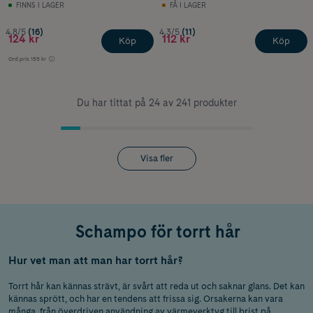
FINNS I LAGER
FÅ I LAGER
4.8/5
(16)
4.3/5
(11)
124 kr
112 kr
Köp
Köp
Ord.pris
155 kr
Du har tittat på 24 av 241 produkter
Visa fler
Schampo för torrt hår
Hur vet man att man har torrt hår?
Torrt hår kan kännas strävt, är svårt att reda ut och saknar glans. Det kan
kännas sprött, och har en tendens att frissa sig. Orsakerna kan vara
många, från överdriven användning av värmeverktyg till brist på