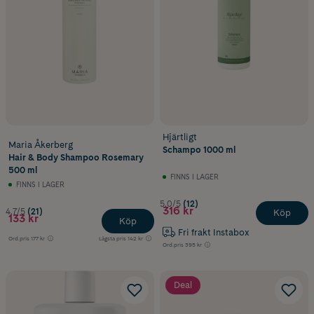
Hjärtligt
Maria Åkerberg
Schampo 1000 ml
Hair & Body Shampoo Rosemary
500 ml
FINNS I LAGER
FINNS I LAGER
5.0/5
(12)
316 kr
4.7/5
(21)
Köp
133 kr
Köp
Fri frakt Instabox
Ord.pris
177 kr
Lägsta pris
142 kr
Ord.pris
395 kr
Deal