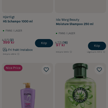
Hjärtligt
Ida Warg Beauty
HS Schampo 1000 ml
Moisture Shampoo 250 ml
FINNS I LAGER
FINNS I LAGER
4.5/5
(2)
399 kr
4.7/5
(16)
Köp
97 kr
Köp
Fri frakt Instabox
Ord.pris
129 kr
Lägsta pris
103 kr
Ord.pris
499 kr
Nice Price