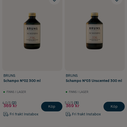
BRUNS
BRUNS
Schampo Nº02 300 ml
Schampo Nº03 Unscented 300 ml
FINNS I LAGER
FINNS I LAGER
4.0/5
(2)
5.0/5
(5)
369 kr
369 kr
Köp
Köp
Fri frakt Instabox
Fri frakt Instabox