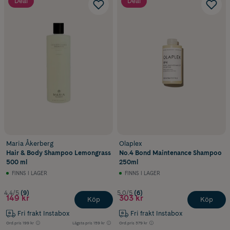
Deal
Deal
Maria Åkerberg
Olaplex
Hair & Body Shampoo Lemongrass
No.4 Bond Maintenance Shampoo
500 ml
250ml
FINNS I LAGER
FINNS I LAGER
4.4/5
(9)
5.0/5
(6)
149 kr
303 kr
Köp
Köp
Fri frakt Instabox
Fri frakt Instabox
Ord.pris
199 kr
Lägsta pris
159 kr
Ord.pris
379 kr