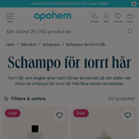
Använd kod: SOMMAR20 för 20% över 649kr
Årets Butik 2025 inom Skönhet
✓ Fri frakt
Meny
Recept
Profil
Favoriter
Kassa
✓ Rådgivning från farmaceuter & hudterapeuter
✓ Poäng på alla köp*
Hem
Hårvård
Schampo
Schampo för torrt hår
Schampo för torrt hår
Torrt hår som längtar efter fukt? Då har du hamnat på rätt ställe. Här
hittar du schampo för torrt hår från flera kända varumärken.
241 produkter
Filtrera & sortera
Deal
Deal