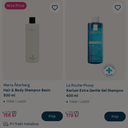
Nice Price
Maria Åkerberg
La Roche-Posay
Hair & Body Shampoo Basic
Kerium Extra Gentle Gel Shampoo
500 ml
400 ml
FINNS I LAGER
FINNS I LAGER
4.0/5
(2)
4.7/5
(7)
156 kr
179 kr
Köp
Köp
Fri frakt Instabox