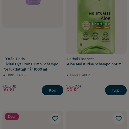
L'Oréal Paris
Herbal Essences
Elvital Hyaluron Plump Schampo
Aloe Moisturise Schampo 350ml
för fuktfattigt hår 1000 ml
FINNS I LAGER
FINNS I LAGER
4.8/5
(6)
4.7/5
(16)
97 kr
55 kr
Köp
Köp
Deal