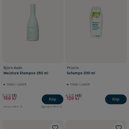
Björn Axén
Priorin
Moisture Shampoo 250 ml
Schampo 200 ml
FINNS I LAGER
FINNS I LAGER
5.0/5
(3)
4.5/5
(43)
159 kr
129 kr
Köp
Köp
Ord.pris
199 kr
Lägsta pris
197 kr