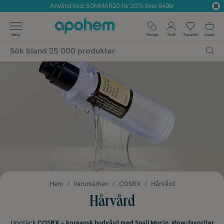
Använd kod: SOMMAR20 för 20% över 649kr
Årets Butik 2025 inom Skönhet
✓ Fri frakt
Meny
Recept
Profil
Favoriter
Kassa
✓ Rådgivning från farmaceuter & hudterapeuter
✓ Poäng på alla köp*
Hem
Varumärken
COSRX
Hårvård
Hårvård
Upptäck
COSRX – koreansk hudvård med Snail Mucin, glow-favoriter