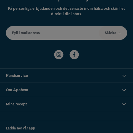
beauty
Få personliga erbjudanden och det senaste inom hälsa och skönhet
Koreansk hudvård, även kallat K-beauty, är känt för sina återfuktande
direkt i din inbox.
hudvårdsritualer och produkter med fokus på hudbalans och
lyster
.
COSRX har blivit en favorit världen över tack vare sina milda
formuleringar och aktiva ingredienser som niacinamid, peptider,
Fyll i mailadress
Skicka
hyaluronsyra och exfolierande syror. Många uppskattar också att flera
produkter är parfymfria.
Vill du läsa mer om vanliga ingredienser inom koreansk hudvård?
I vår
guide:
Vanliga ingredienser i K-beauty och varför de är så populära
går
vi igenom ingredienser och användningsområden inom K-beauty.
En av COSRX mest populära produkter är
Advanced Snail 96 Mucin
Kundservice
Power Essence
, som innehåller 96 % Snail Mucin – en ingrediens som
ofta används inom koreansk hudvård i återfuktande hudvårdsritualer.
Om Apohem
COSRX är även känt för produkter som:
Mina recept
Low pH Good Morning Gel Cleanser
Advanced Snail 92 All In One Cream
BHA Blackhead Power Liquid
Master Patch Original Fit
Ladda ner vår app