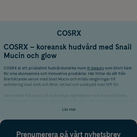
COSRX
COSRX – koreansk hudvård med Snail
Mucin och glow
COSRX är ett prisbelönt hudvårdsmärke inom
K-beauty
som blivit känt
för sina skonsamma och innovativa produkter. Här hittar du allt från
återfuktande serum med Snail Mucin och milda rengöringar till
exfoliering med AHA och BHA, retinol och solskydd med SPF 50.
Varumärket fokuserar på hudvänliga ingredienser och minimalistiska
formuleringar som passar flera olika hudtyper – från känslig och torr hud
till fet och aknebenägen hud. COSRX är idag ett av de mest omtalade
Läs mer
varumärkena inom koreansk hudvård och uppskattas för produkter som
kombinerar återfuktning, glow och hudbarriärsfokus.
Därför är COSRX så populärt inom K-
Prenumerera på vårt nyhetsbrev