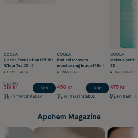
COOLA
COOLA
COOLA
Classic Face Lotion SPF 50
Radical recovery
Makeup Setting
White Tea 50ml
moisturizing lotion 148ml
30
FINNS I LAGER
FINNS I LAGER
FINNS I LAGER
5.0/5
(2)
319 kr
450 kr
475 kr
Köp
Köp
Fri frakt Instabox
Fri frakt Instabox
Fri frakt In
Apohem Magazine