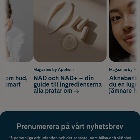
m
Magazine by Apohem
Magazine by A
d om hud,
NAD och NAD+ – din
Aknebenäge
ch smart
guide till ingredienserna
du en lugn
alla pratar om
jämnare h
Prenumerera på vårt nyhetsbrev
Få personliga erbjudanden och det senaste inom hälsa och skönhet