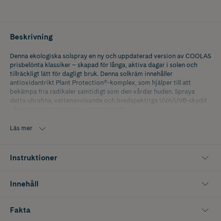
Beskrivning
Denna ekologiska solspray en ny och uppdaterad version av COOLAS
prisbelönta klassiker – skapad för långa, aktiva dagar i solen och
tillräckligt lätt för dagligt bruk. Denna solkräm innehåller
antioxidantrikt Plant Protection®-komplex, som hjälper till att
bekämpa fria radikaler samtidigt som den vårdar huden. Spraya
detta ultrafina, vattenavvisande och bredspektriga UVA/UVB-skydd
på din hud när som helst, var som helst!
Läs mer
Instruktioner
Innehåll
Fakta