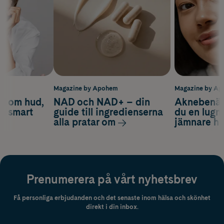
m
Magazine by Apohem
Magazine by A
d om hud,
NAD och NAD+ – din
Aknebenäge
ch smart
guide till ingredienserna
du en lugn
alla pratar om
jämnare h
Prenumerera på vårt nyhetsbrev
Få personliga erbjudanden och det senaste inom hälsa och skönhet
direkt i din inbox.