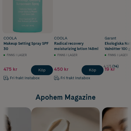
COOLA
COOLA
Garant
Makeup Setting Spray SPF
Radical recovery
Ekologiska Nat
30
moisturizing lotion 148ml
Valnötter 100 g
FINNS I LAGER
FINNS I LAGER
FINNS I LAGER
4.1/5
(14)
475 kr
450 kr
19 kr
Köp
Köp
Fri frakt Instabox
Fri frakt Instabox
Apohem Magazine