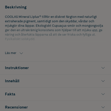
Beskrivning
COOLAS Mineral Liplux® tillför en diskret färgton med naturligt
extraherade pigment, samtidigt som den skyddar, vårdar och
mjukgör dina läppar. Ekologiskt Cupuaçus-smör och mongongoolja
ger den en ultrakrämig konsistens som hjälper till att mjuka upp, ge
näring och återfukta läpparna så att de ser friska och fylliga ut.
Fysikaliskt solskydd.
Färg: Skinny Dip
Läs mer
Instruktioner
Innehåll
Fakta
Recensioner