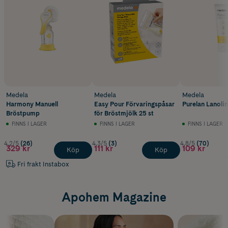
Medela
Medela
Medela
Harmony Manuell
Easy Pour Förvaringspåsar
Purelan Lanoli
Bröstpump
för Bröstmjölk 25 st
FINNS I LAGER
FINNS I LAGER
FINNS I LAGER
4.2/5
(26)
4.3/5
(3)
4.8/5
(70)
329 kr
111 kr
109 kr
Köp
Köp
Fri frakt Instabox
Apohem Magazine