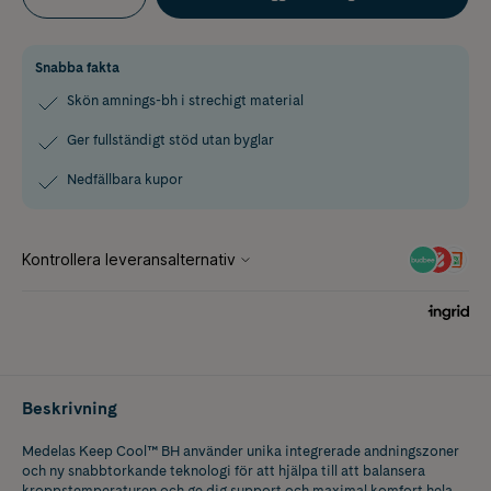
Snabba fakta
Skön amnings-bh i strechigt material
Ger fullständigt stöd utan byglar
Nedfällbara kupor
Beskrivning
Medelas Keep Cool™ BH använder unika integrerade andningszoner
och ny snabbtorkande teknologi för att hjälpa till att balansera
kroppstemperaturen och ge dig support och maximal komfort hela