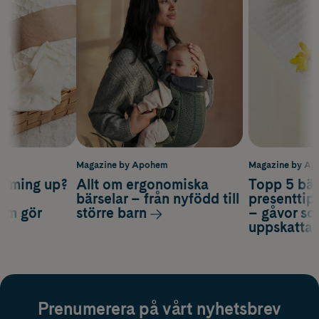
m
Magazine by Apohem
Magazine by A
coming up?
Allt om ergonomiska
Topp 5 bäs
a
bärselar – från nyfödd till
presenttips
som gör
större barn
– gåvor so
uppskatta
Prenumerera på vårt nyhetsbrev