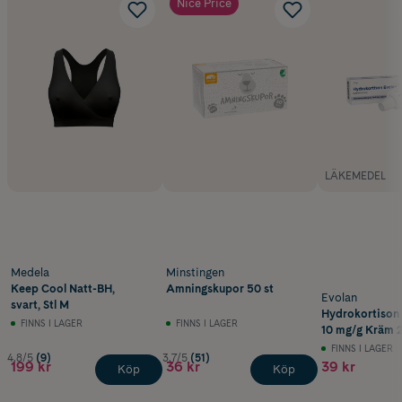
Nice Price
LÄKEMEDEL
Medela
Minstingen
Keep Cool Natt-BH,
Amningskupor 50 st
Evolan
svart, Stl M
Hydrokortison
FINNS I LAGER
FINNS I LAGER
10 mg/g Kräm 2
FINNS I LAGER
4.8/5
(9)
3.7/5
(51)
199 kr
36 kr
39 kr
Köp
Köp