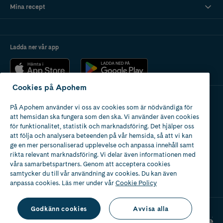
Mina recept
Ladda ner vår app
Cookies på Apohem
På Apohem använder vi oss av cookies som är nödvändiga för
Apotek med tillstånd
att hemsidan ska fungera som den ska. Vi använder även cookies
av Läkemedelsverket
för funktionalitet, statistik och marknadsföring. Det hjälper oss
att följa och analysera beteenden på vår hemsida, så att vi kan
ge en mer personaliserad upplevelse och anpassa innehåll samt
rikta relevant marknadsföring. Vi delar även informationen med
våra samarbetspartners. Genom att acceptera cookies
samtycker du till vår användning av cookies. Du kan även
2024
anpassa cookies. Läs mer under vår
Cookie Policy
Godkänn cookies
Avvisa alla