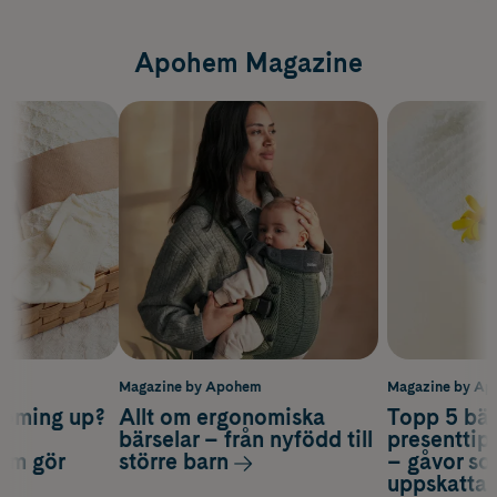
Apohem Magazine
m
Magazine by Apohem
Magazine by A
coming up?
Allt om ergonomiska
Topp 5 bäs
a
bärselar – från nyfödd till
presenttips
som gör
större barn
– gåvor so
uppskatta