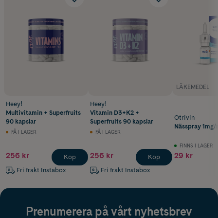
LÄKEMEDEL
Heey!
Heey!
Multivitamin + Superfruits
Vitamin D3+K2 +
Otrivin
90 kapslar
Superfruits 90 kapslar
Nässpray 1mg/m
FÅ I LAGER
FÅ I LAGER
FINNS I LAGER
256 kr
256 kr
29 kr
Köp
Köp
Fri frakt Instabox
Fri frakt Instabox
Prenumerera på vårt nyhetsbrev