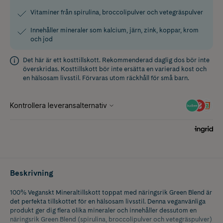
Vitaminer från spirulina, broccolipulver och vetegräspulver
Innehåller mineraler som kalcium, järn, zink, koppar, krom
och jod
Det här är ett kosttillskott. Rekommenderad daglig dos bör inte
överskridas. Kosttillskott bör inte ersätta en varierad kost och
en hälsosam livsstil. Förvaras utom räckhåll för små barn.
Beskrivning
100% Veganskt Mineraltillskott toppat med näringsrik Green Blend är
det perfekta tillskottet för en hälsosam livsstil. Denna veganvänliga
produkt ger dig flera olika mineraler och innehåller dessutom en
näringsrik Green Blend (spirulina, broccolipulver och vetegräspulver)