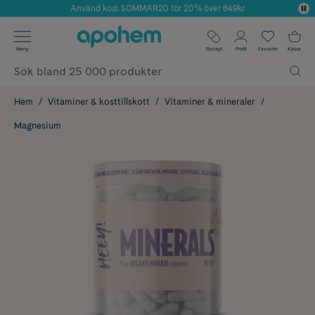
Använd kod: SOMMAR20 för 20% över 649kr
Årets Butik 2025 inom Skönhet
✓ Fri frakt
Meny
Recept
Profil
Favoriter
Kassa
✓ Rådgivning från farmaceuter & hudterapeuter
✓ Poäng på alla köp*
Hem
Vitaminer & kosttillskott
Vitaminer & mineraler
Magnesium