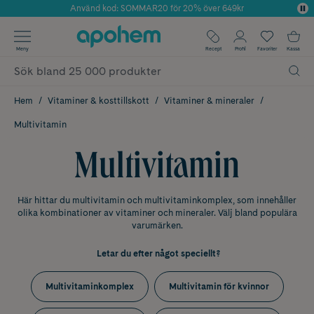
Använd kod: SOMMAR20 för 20% över 649kr
Årets Butik 2025 inom Skönhet
✓ Fri frakt
Meny
Recept
Profil
Favoriter
Kassa
✓ Rådgivning från farmaceuter & hudterapeuter
✓ Poäng på alla köp*
Hem
Vitaminer & kosttillskott
Vitaminer & mineraler
Multivitamin
Multivitamin
Här hittar du multivitamin och multivitaminkomplex, som innehåller
olika kombinationer av vitaminer och mineraler. Välj bland populära
varumärken.
Letar du efter något speciellt?
Multivitaminkomplex
Multivitamin för kvinnor