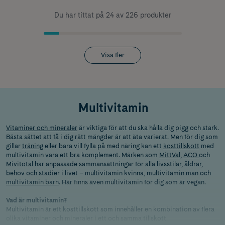
Du har tittat på 24 av 226 produkter
Visa fler
Multivitamin
Vitaminer och mineraler
är viktiga för att du ska hålla dig pigg och stark.
Bästa sättet att få i dig rätt mängder är att äta varierat. Men för dig som
gillar
träning
eller bara vill fylla på med näring kan ett
kosttillskott
med
multivitamin vara ett bra komplement. Märken som
MittVal
,
ACO
och
Mivitotal
har anpassade sammansättningar för alla livsstilar, åldrar,
behov och stadier i livet – multivitamin kvinna, multivitamin man och
multivitamin barn
. Här finns även multivitamin för dig som är vegan.
Vad är multivitamin?
Multivitamin är ett kosttillskott som innehåller en kombination av flera
olika vitaminer och mineraler i ett och samma tillskott.