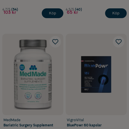
4.7/5
(54)
4.5/5
(40)
103 kr
65 kr
Köp
Köp
MedMade
VigroVital
Bariatric Surgery Supplement
BluePowr 60 kapslar