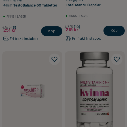
4Him & Her
Total Man 90 kapslar
4Him TestoBalance 60 Tabletter
FINNS I LAGER
FINNS I LAGER
4.3/5
(10)
4.5/5
(8)
215 kr
251 kr
Köp
Köp
Fri frakt Instabox
Fri frakt Instabox