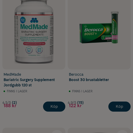
MedMade
Berocca
Bariatric Surgery Supplement
Boost 30 brustabletter
Jordgubb 120 st
FINNS I LAGER
FINNS I LAGER
4.5/5
(2)
4.9/5
(15)
188 kr
122 kr
Köp
Köp