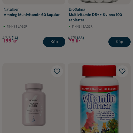
Natalben
BioSalma
Amning Multivitamin 60 kapslar
Multivitamin D3++ Kvinna 100
tabletter
FINNS I LAGER
FINNS I LAGER
4.7/5
(14)
4.7/5
(88)
155 kr
75 kr
Köp
Köp