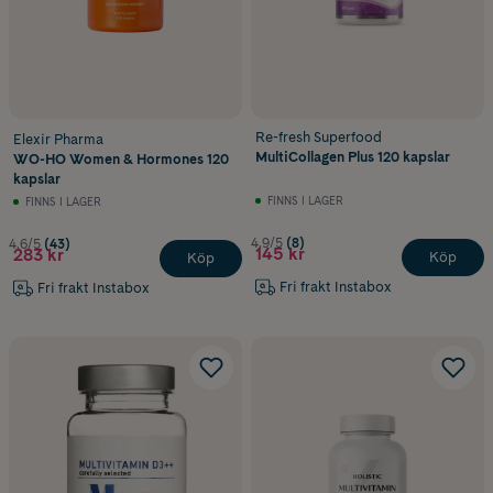
Re-fresh Superfood
Elexir Pharma
MultiCollagen Plus 120 kapslar
WO-HO Women & Hormones 120
kapslar
FINNS I LAGER
FINNS I LAGER
4.9/5
(8)
4.6/5
(43)
145 kr
283 kr
Köp
Köp
Fri frakt Instabox
Fri frakt Instabox