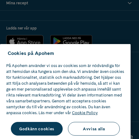
livsstil, och att rekommenderad daglig dos inte bör överskridas.
Mina recept
Förvaras utom räckhåll för små barn.
Ladda ner vår app
Cookies på Apohem
På Apohem använder vi oss av cookies som är nödvändiga för
Apotek med tillstånd
att hemsidan ska fungera som den ska. Vi använder även cookies
av Läkemedelsverket
för funktionalitet, statistik och marknadsföring. Det hjälper oss
att följa och analysera beteenden på vår hemsida, så att vi kan
ge en mer personaliserad upplevelse och anpassa innehåll samt
rikta relevant marknadsföring. Vi delar även informationen med
våra samarbetspartners. Genom att acceptera cookies
samtycker du till vår användning av cookies. Du kan även
2024
anpassa cookies. Läs mer under vår
Cookie Policy
Godkänn cookies
Avvisa alla