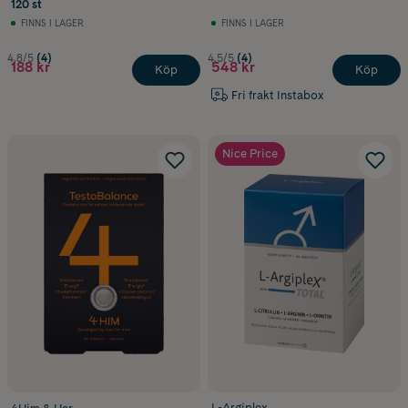
120 st
FINNS I LAGER
FINNS I LAGER
4.8/5
(4)
4.5/5
(4)
188 kr
548 kr
Köp
Köp
Fri frakt Instabox
Nice Price
L-Argiplex