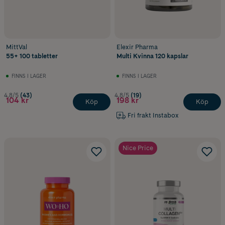
MittVal
Elexir Pharma
55+ 100 tabletter
Multi Kvinna 120 kapslar
FINNS I LAGER
FINNS I LAGER
4.8/5
(43)
4.8/5
(19)
104 kr
198 kr
Köp
Köp
Fri frakt Instabox
Nice Price