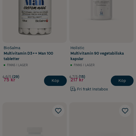
BioSalma
Holistic
Multivitamin D3++ Man 100
Multivitamin 90 vegetabiliska
tabletter
kapslar
FINNS I LAGER
FINNS I LAGER
4.6/5
(29)
4.7/5
(15)
75 kr
217 kr
Köp
Köp
Fri frakt Instabox