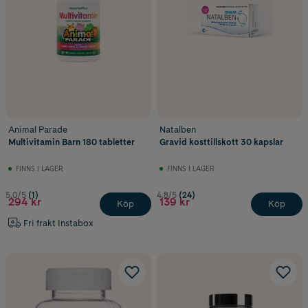
Animal Parade
Natalben
Multivitamin Barn 180 tabletter
Gravid kosttillskott 30 kapslar
FINNS I LAGER
FINNS I LAGER
5.0/5
(1)
4.8/5
(24)
294 kr
139 kr
Köp
Köp
Fri frakt Instabox