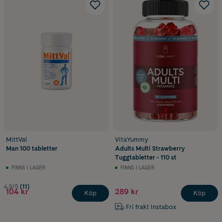
MittVal
VitaYummy
Man 100 tabletter
Adults Multi Strawberry
Tuggtabletter - 110 st
FINNS I LAGER
FINNS I LAGER
4.9/5
(11)
104 kr
289 kr
Köp
Köp
Fri frakt Instabox