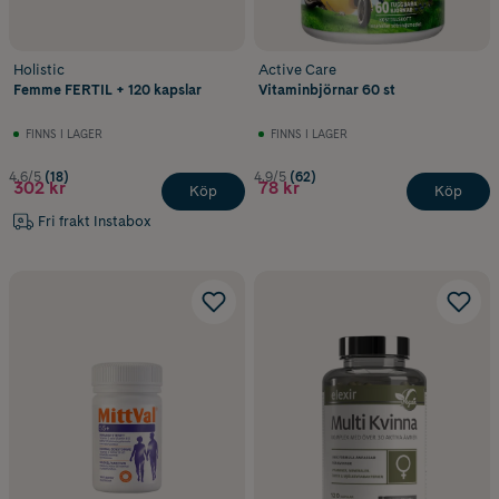
Holistic
Active Care
Femme FERTIL + 120 kapslar
Vitaminbjörnar 60 st
FINNS I LAGER
FINNS I LAGER
4.6/5
(18)
4.9/5
(62)
302 kr
78 kr
Köp
Köp
Fri frakt Instabox