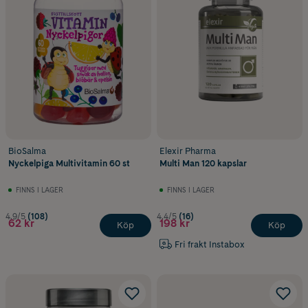
BioSalma
Elexir Pharma
Nyckelpiga Multivitamin 60 st
Multi Man 120 kapslar
FINNS I LAGER
FINNS I LAGER
4.9/5
(108)
4.4/5
(16)
62 kr
198 kr
Köp
Köp
Fri frakt Instabox