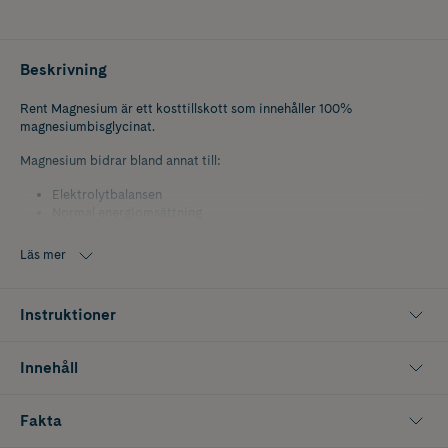
Beskrivning
Rent Magnesium är ett kosttillskott som innehåller 100%
magnesiumbisglycinat.
Magnesium bidrar bland annat till:
Elekt­rolytbalansen
Nor­mal energiomsättning
Nerv­systemets normala funktion
Nor­mal muskelfunktion
Läs mer
Nor­mal proteinsyntes
Nor­mal psykologisk funktion
Instruktioner
Magnesium i formen magnesiumbisglycinat är en lättupptaglig form
av magnesium och dessutom milt för magen.
Innehåll
Fakta