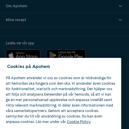
Om Apohem
Mina recept
Ladda ner vår app
Cookies på Apohem
På Apohem använder vi oss av cookies som är nödvändiga för
Apotek med tillstånd
att hemsidan ska fungera som den ska. Vi använder även cookies
av Läkemedelsverket
för funktionalitet, statistik och marknadsföring. Det hjälper oss
att följa och analysera beteenden på vår hemsida, så att vi kan
ge en mer personaliserad upplevelse och anpassa innehåll samt
rikta relevant marknadsföring. Vi delar även informationen med
våra samarbetspartners. Genom att acceptera cookies
samtycker du till vår användning av cookies. Du kan även
2024
anpassa cookies. Läs mer under vår
Cookie Policy