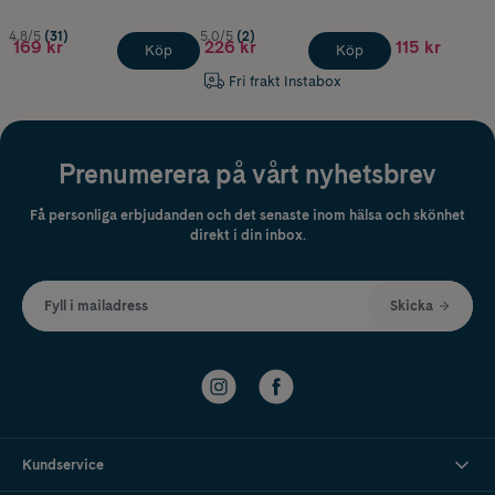
4.8/5
(31)
5.0/5
(2)
169 kr
226 kr
115 kr
Köp
Köp
Fri frakt Instabox
Prenumerera på vårt nyhetsbrev
Få personliga erbjudanden och det senaste inom hälsa och skönhet
direkt i din inbox.
Fyll i mailadress
Skicka
Kundservice