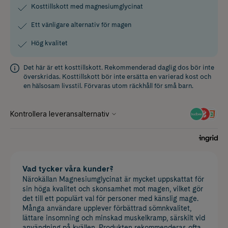
Kosttillskott med magnesiumglycinat
Ett vänligare alternativ för magen
Hög kvalitet
Det här är ett kosttillskott. Rekommenderad daglig dos bör inte
överskridas. Kosttillskott bör inte ersätta en varierad kost och
en hälsosam livsstil. Förvaras utom räckhåll för små barn.
Vad tycker våra kunder?
Närokällan Magnesiumglycinat är mycket uppskattat för
sin höga kvalitet och skonsamhet mot magen, vilket gör
det till ett populärt val för personer med känslig mage.
Många användare upplever förbättrad sömnkvalitet,
lättare insomning och minskad muskelkramp, särskilt vid
användning på kvällen. Produkten rekommenderas ofta