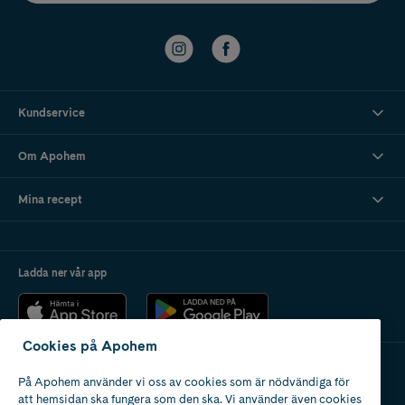
Kundservice
Om Apohem
Mina recept
Ladda ner vår app
Cookies på Apohem
På Apohem använder vi oss av cookies som är nödvändiga för
Apotek med tillstånd
att hemsidan ska fungera som den ska. Vi använder även cookies
av Läkemedelsverket