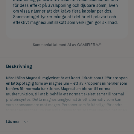
för dess effekt på avslappning och djupare sömn, även
om vissa nämner att det krävs flera kapslar per dos.
Sammantaget tycker många att det är ett prisvärt och
effektivt magnesiumtillskott som verkligen gör skillnad.
Sammanfattat med AI av GAMIFIERA.®
Beskrivning
Närokällan Magnesiumglycinat är ett kosttillskott som tillför kroppen
en lättupptaglig form av magnesium – ett av kroppens mineraler som
behövs för normala funktioner. Magnesium bidrar till normal
muskelfunktion, till att bibehålla ett normalt skelett samt till normal
proteinsyntes. Detta magnesiumglycinat är ett alternativ som kan
vara skonsammare mot magen. Personer som är känsliga för andra
former av magnesium kan välja denna form. Magnesiumglycinat är en
form där elementärt magnesium har bundits till aminosyran glycin
och bildat en enhet. Glycin är en aminosyra som normalt förekommer
Läs mer
i kosten.