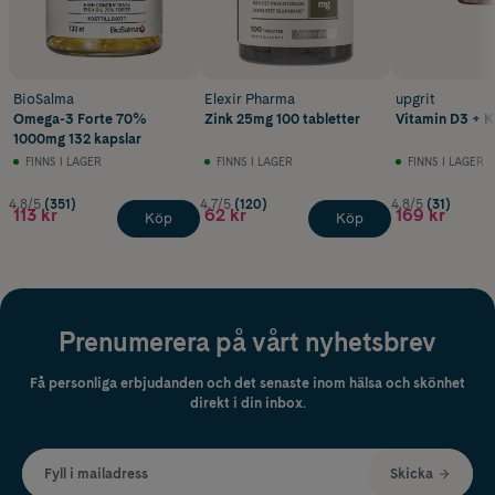
BioSalma
Elexir Pharma
upgrit
Omega-3 Forte 70%
Zink 25mg 100 tabletter
Vitamin D3 + K
1000mg 132 kapslar
FINNS I LAGER
FINNS I LAGER
FINNS I LAGER
4.8/5
(351)
4.7/5
(120)
4.8/5
(31)
113 kr
62 kr
169 kr
Köp
Köp
Prenumerera på vårt nyhetsbrev
Få personliga erbjudanden och det senaste inom hälsa och skönhet
direkt i din inbox.
Fyll i mailadress
Skicka