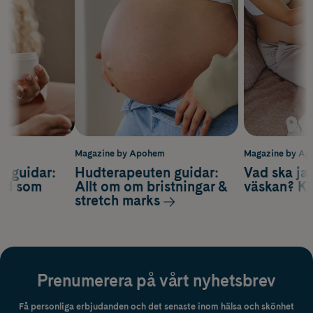
m
Magazine by Apohem
Magazine by A
n guidar:
Hudterapeuten guidar:
Vad ska ja
ård som
Allt om om bristningar &
väskan? Ko
stretch marks
Prenumerera på vårt nyhetsbrev
Få personliga erbjudanden och det senaste inom hälsa och skönhet