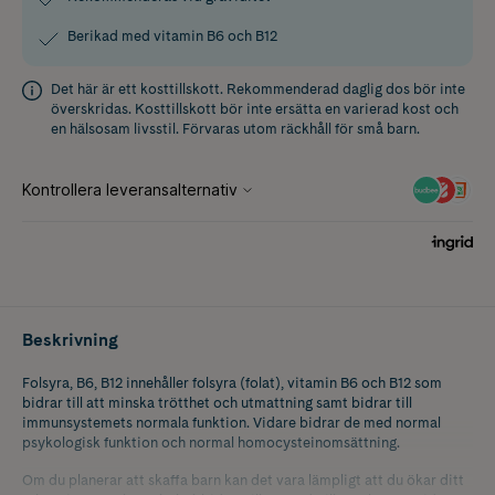
Berikad med vitamin B6 och B12
Det här är ett kosttillskott. Rekommenderad daglig dos bör inte
överskridas. Kosttillskott bör inte ersätta en varierad kost och
en hälsosam livsstil. Förvaras utom räckhåll för små barn.
Beskrivning
Folsyra, B6, B12 innehåller folsyra (folat), vitamin B6 och B12 som
bidrar till att minska trötthet och utmattning samt bidrar till
immunsystemets normala funktion. Vidare bidrar de med normal
psykologisk funktion och normal homocysteinomsättning.
Om du planerar att skaffa barn kan det vara lämpligt att du ökar ditt