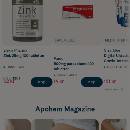
LÄKEMEDEL
MEDICINTEKNI
Elexir Pharma
Clearblue
Zink 25mg 100 tabletter
Digital Ultratid
Pamol
Graviditetstest
500mg paracetamol 20
FINNS I LAGER
FINNS I LAGER
tabletter
FINNS I LAGER
4.7/5
(120)
62 kr
14 kr
161 kr
Köp
Köp
Ord.pris
189 kr
Apohem Magazine