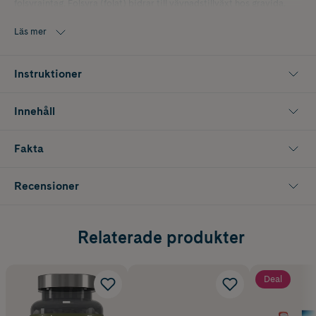
folsyraintag. Folsyra (folat) bidrar till vävnadstillväxt hos gravida.
Dessutom har folsyra och vitamin B12 en roll i celldelningsprocessen.
Läs mer
Instruktioner
Innehåll
Fakta
Recensioner
Relaterade produkter
Deal