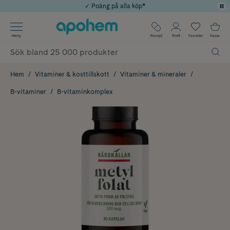
✓ Poäng på alla köp*
✓ Rådgivning från farmaceuter & hudterapeuter
Använd kod: SOMMAR20 för 20% över 649kr
Årets Butik 2025 inom Skönhet
✓ Fri frakt
Meny
Recept
Profil
Favoriter
Kassa
Hem
Vitaminer & kosttillskott
Vitaminer & mineraler
B-vitaminer
B-vitaminkomplex