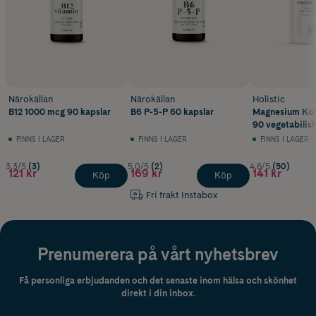
Närokällan
Närokällan
Holistic
B12 1000 mcg 90 kapslar
B6 P-5-P 60 kapslar
Magnesium Ko
90 vegetabilisk
FINNS I LAGER
FINNS I LAGER
FINNS I LAGER
3.3/5
(3)
5.0/5
(2)
4.6/5
(50)
121 kr
169 kr
141 kr
Köp
Köp
Fri frakt Instabox
Prenumerera på vårt nyhetsbrev
Få personliga erbjudanden och det senaste inom hälsa och skönhet
direkt i din inbox.