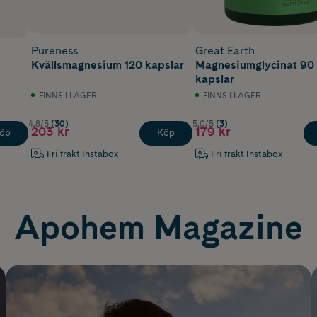
Pureness
Great Earth
Kvällsmagnesium 120 kapslar
Magnesiumglycinat 90
kapslar
FINNS I LAGER
FINNS I LAGER
4.8/5
(30)
5.0/5
(3)
203 kr
179 kr
öp
Köp
Fri frakt Instabox
Fri frakt Instabox
Apohem Magazine