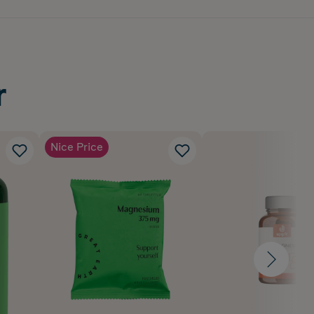
r
Nice Price