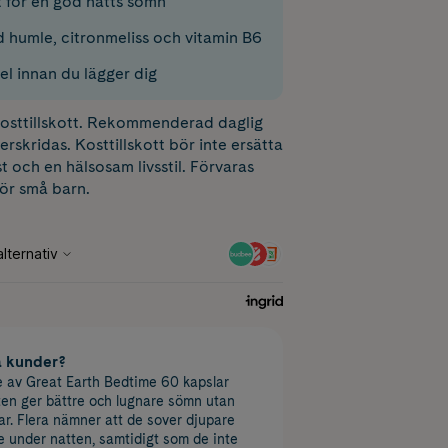
t för en god natts sömn
 humle, citronmeliss och vitamin B6
el innan du lägger dig
 kosttillskott. Rekommenderad daglig
erskridas. Kosttillskott bör inte ersätta
t och en hälsosam livsstil. Förvaras
för små barn.
a kunder?
av Great Earth Bedtime 60 kapslar
ten ger bättre och lugnare sömn utan
ar. Flera nämner att de sover djupare
 under natten, samtidigt som de inte