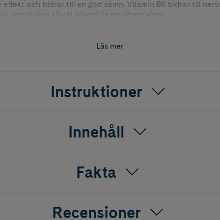
effekt och bidrar till en god sömn. Vitamin B6 bidrar till ne
ss som bidrar till att bibehålla en vilsam sömn.
Läs mer
Instruktioner
Innehåll
Fakta
Recensioner