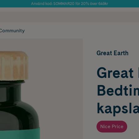
Använd kod: SOMMAR20 för 20% över 649kr
 frakt
✓ Rådgivning från farmaceuter & hudterapeuter
Årets Butik 2025 inom Skönhet
✓ Poäng på alla
Community
Great Earth
Great 
Bedti
kapsla
Nice Price