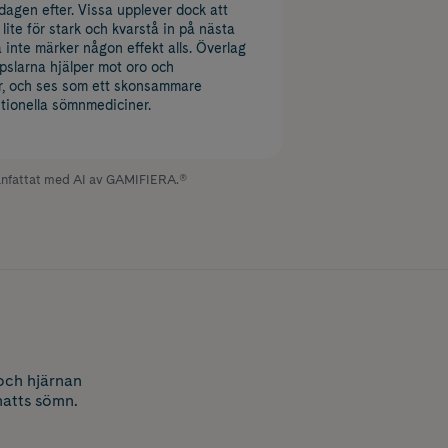
 dagen efter. Vissa upplever dock att
lite för stark och kvarstå in på nästa
inte märker någon effekt alls. Överlag
pslarna hjälper mot oro och
, och ses som ett skonsammare
aditionella sömnmediciner.
fattat med AI av GAMIFIERA.®
och hjärnan
natts sömn.