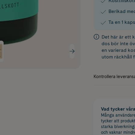
Kosttillskot
Berikad med
Ta en 1 kaps
Det här är ett
dos bör inte öv
en varierad kos
utom räckhåll 
Vad tycker vår
Många användare 
tycker att produk
starka biverkning
och vaknar mindre