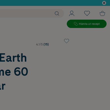
 köp*
Hämta ut recept
4.1/5
(15)
Earth
me 60
r