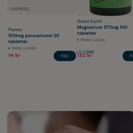
LÄKEMEDEL
Great Earth
Magnesium 375mg 100
Pamol
tabletter
500mg paracetamol 20
FINNS I LAGER
tabletter
FINNS I LAGER
4.8/5
(142)
14 kr
132 kr
Köp
K