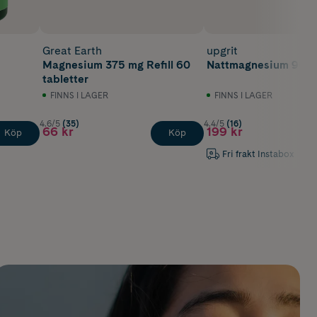
Great Earth
upgrit
Magnesium 375 mg Refill 60
Nattmagnesium 90 k
tabletter
FINNS I LAGER
FINNS I LAGER
4.6/5
(35)
4.4/5
(16)
66 kr
199 kr
Köp
Köp
Fri frakt Instabox