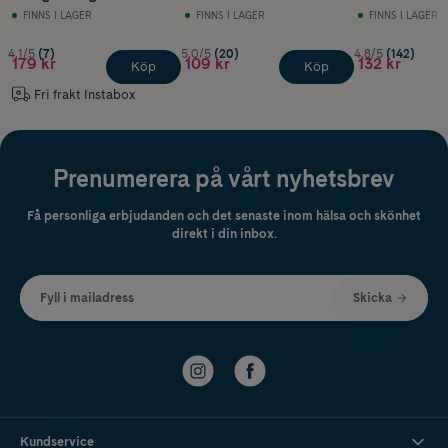
FINNS I LAGER
FINNS I LAGER
FINNS I LAGER
måttsked i våra produkter. Du har säkert redan en användbar sked i
ditt kök – med ditt val gör vi skillnad.
4.1/5
(7)
5.0/5
(20)
4.8/5
(142)
179 kr
109 kr
132 kr
Köp
Köp
Fri frakt Instabox
Prenumerera på vårt nyhetsbrev
Få personliga erbjudanden och det senaste inom hälsa och skönhet
direkt i din inbox.
Fyll i mailadress
Skicka
Kundservice