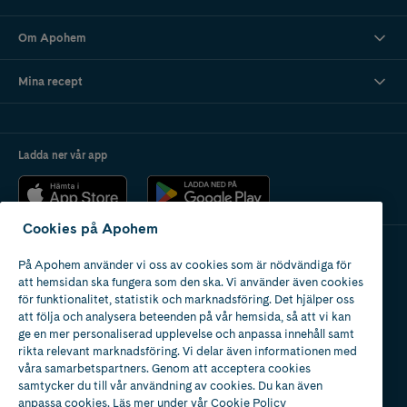
Om Apohem
Mina recept
Ladda ner vår app
Cookies på Apohem
På Apohem använder vi oss av cookies som är nödvändiga för
Apotek med tillstånd
att hemsidan ska fungera som den ska. Vi använder även cookies
av Läkemedelsverket
för funktionalitet, statistik och marknadsföring. Det hjälper oss
att följa och analysera beteenden på vår hemsida, så att vi kan
ge en mer personaliserad upplevelse och anpassa innehåll samt
rikta relevant marknadsföring. Vi delar även informationen med
våra samarbetspartners. Genom att acceptera cookies
samtycker du till vår användning av cookies. Du kan även
2024
anpassa cookies. Läs mer under vår
Cookie Policy