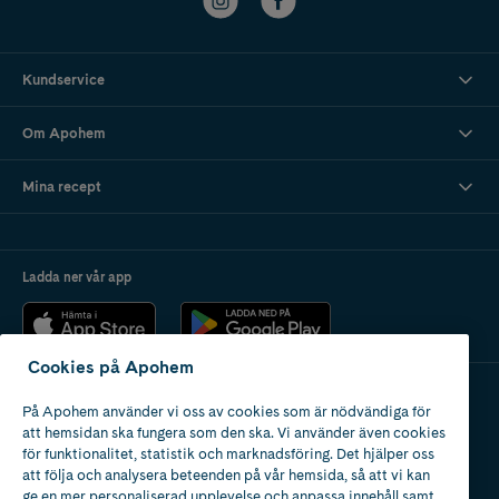
Kundservice
Om Apohem
Mina recept
Ladda ner vår app
Cookies på Apohem
På Apohem använder vi oss av cookies som är nödvändiga för
Apotek med tillstånd
att hemsidan ska fungera som den ska. Vi använder även cookies
av Läkemedelsverket
för funktionalitet, statistik och marknadsföring. Det hjälper oss
att följa och analysera beteenden på vår hemsida, så att vi kan
ge en mer personaliserad upplevelse och anpassa innehåll samt