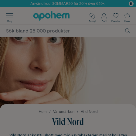
Använd kod: SOMMAR20 för 20% över 649kr
Årets Butik 2025 inom Skönhet
✓ Fri frakt
Meny
Recept
Profil
Favoriter
Kassa
✓ Rådgivning från farmaceuter & hudterapeuter
✓ Poäng på alla köp*
Hem
Varumärken
Vild Nord
Vild Nord
Vild Nord är kosttillskott med mjölksyrabakterier, marint kollagen