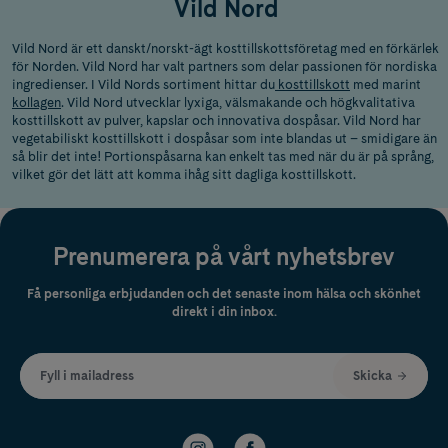
Vild Nord
Vild Nord är ett danskt/norskt-ägt kosttillskottsföretag med en förkärlek
för Norden. Vild Nord har valt partners som delar passionen för nordiska
ingredienser. I Vild Nords sortiment hittar du
kosttillskott
med
marint
kollagen
. Vild Nord utvecklar lyxiga, välsmakande och högkvalitativa
kosttillskott av pulver, kapslar och innovativa dospåsar. Vild Nord har
vegetabiliskt kosttillskott i dospåsar som inte blandas ut – smidigare än
så blir det inte! Portionspåsarna kan enkelt tas med när du är på språng,
vilket gör det lätt att komma ihåg sitt dagliga kosttillskott.
Prenumerera på vårt nyhetsbrev
Få personliga erbjudanden och det senaste inom hälsa och skönhet
direkt i din inbox.
Fyll i mailadress
Skicka