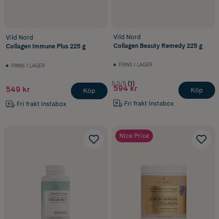
Vild Nord
Vild Nord
Collagen Beauty Remedy 225 g
Collagen Immune Plus 225 g
FINNS I LAGER
FINNS I LAGER
5.0/5
(1)
594 kr
549 kr
Köp
Köp
Fri frakt Instabox
Fri frakt Instabox
Nice Price