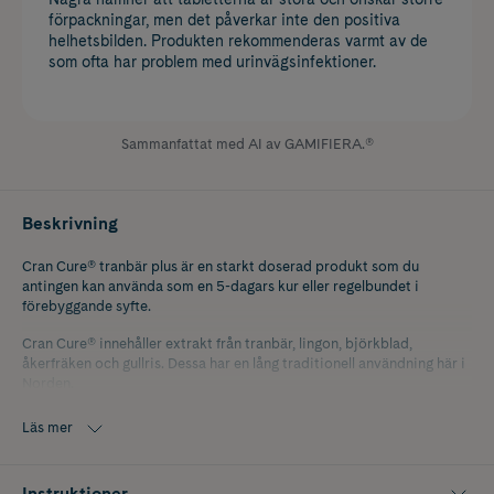
förpackningar, men det påverkar inte den positiva
helhetsbilden. Produkten rekommenderas varmt av de
som ofta har problem med urinvägsinfektioner.
Sammanfattat med AI av GAMIFIERA.®
Beskrivning
Cran Cure® tranbär plus är en starkt doserad produkt som du
antingen kan använda som en 5-dagars kur eller regelbundet i
förebyggande syfte.
Cran Cure® innehåller extrakt från tranbär, lingon, björkblad,
åkerfräken och gullris. Dessa har en lång traditionell användning här i
Norden.
Utöver växtextrakten tillför Cran Cure® goda bakterier i form av den
Läs mer
väldokumenterade mjölksyrabakterien Lactobacillus rhamnosus.
Kosttillskottet är även berikat med Vitamin D som bidrar till
immunförsvarets normala funktion!
Instruktioner