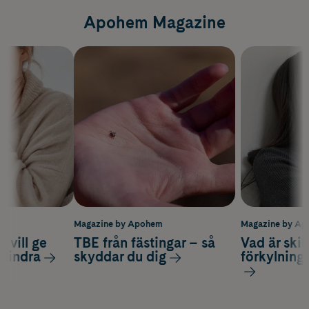
Apohem Magazine
m
Magazine by Apohem
Magazine by A
 vill ge
TBE från fästingar – så
Vad är ski
 lindra
skyddar du dig
förkylning