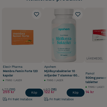
LÄKEMEDEL
Elexir Pharma
Apohem
Membra Femin Forte 120
Mjölksyrabakterier 10
Pamol
kapslar
miljarder 7 stammar 60
500mg paracet
kapslar
FINNS I LAGER
FINNS I LAGER
tabletter
FINNS I LAGER
4.7/5
(111)
4.6/5
(35)
255 kr
122 kr
14 kr
Köp
Köp
Fri frakt Instabox
Fri frakt Instabox