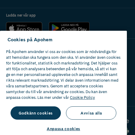
Ladda ner vår app
Cookies på Apohem
På Apohem använder vi oss av cookies som är nödvändiga för
Apotek med tillstånd
att hemsidan ska fungera som den ska. Vi använder även cookies
av Läkemedelsverket
för funktionalitet, statistik och marknadsföring. Det hjälper oss
att följa och analysera beteenden på vår hemsida, så att vi kan
ge en mer personaliserad upplevelse och anpassa innehåll samt
rikta relevant marknadsföring. Vi delar även informationen med
våra samarbetspartners. Genom att acceptera cookies
samtycker du till vår användning av cookies. Du kan även
2024
anpassa cookies. Läs mer under vår
Cookie Policy
Godkänn cookies
Avvisa alla
Anpassa cookies