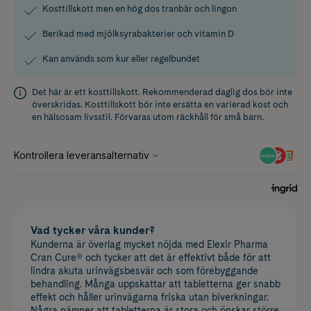
Kosttillskott men en hög dos tranbär och lingon
Berikad med mjölksyrabakterier och vitamin D
Kan används som kur eller regelbundet
Det här är ett kosttillskott. Rekommenderad daglig dos bör inte
överskridas. Kosttillskott bör inte ersätta en varierad kost och
en hälsosam livsstil. Förvaras utom räckhåll för små barn.
Vad tycker våra kunder?
Kunderna är överlag mycket nöjda med Elexir Pharma
Cran Cure® och tycker att det är effektivt både för att
lindra akuta urinvägsbesvär och som förebyggande
behandling. Många uppskattar att tabletterna ger snabb
effekt och håller urinvägarna friska utan biverkningar.
Några nämner att tabletterna är stora och önskar större