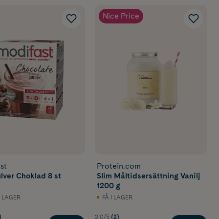
Nice Price
st
Protein.com
lver Choklad 8 st
Slim Måltidsersättning Vanilj
1200 g
I LAGER
FÅ I LAGER
)
2.0/5
(2)