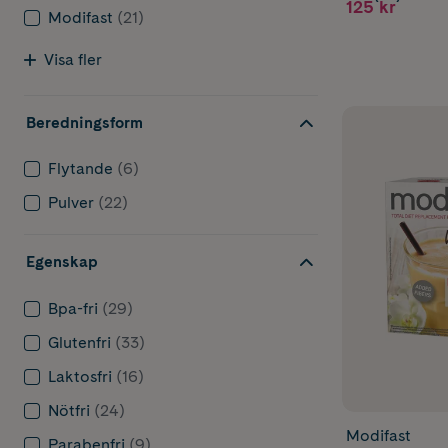
125 kr
Modifast
(21)
Visa fler
Beredningsform
Flytande
(6)
Pulver
(22)
Egenskap
Bpa-fri
(29)
Glutenfri
(33)
Laktosfri
(16)
Nötfri
(24)
Modifast
Parabenfri
(9)