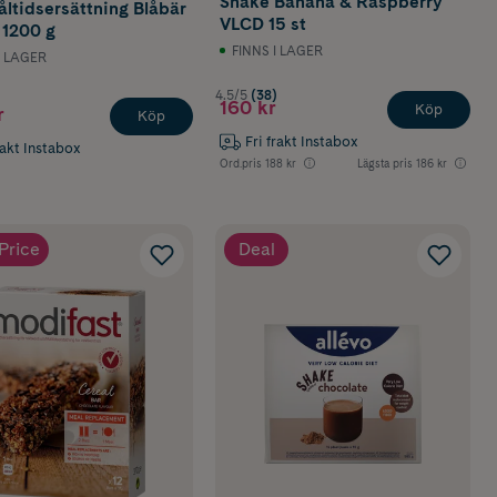
Shake Banana & Raspberry
åltidsersättning Blåbär
VLCD 15 st
 1200 g
FINNS I LAGER
I LAGER
4.5/5
(38)
160 kr
Köp
r
Köp
Fri frakt Instabox
rakt Instabox
Ord.pris
188 kr
Lägsta pris
186 kr
Price
Deal