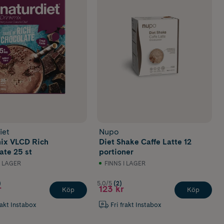
iet
Nupo
ix VLCD Rich
Diet Shake Caffe Latte 12
ate 25 st
portioner
I LAGER
FINNS I LAGER
)
5.0/5
(2)
r
123 kr
Köp
Köp
rakt Instabox
Fri frakt Instabox