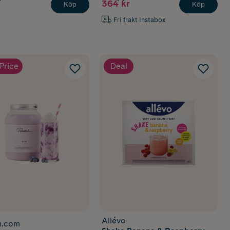
364 kr
Köp
Köp
Fri frakt Instabox
Price
Deal
Allévo
n.com