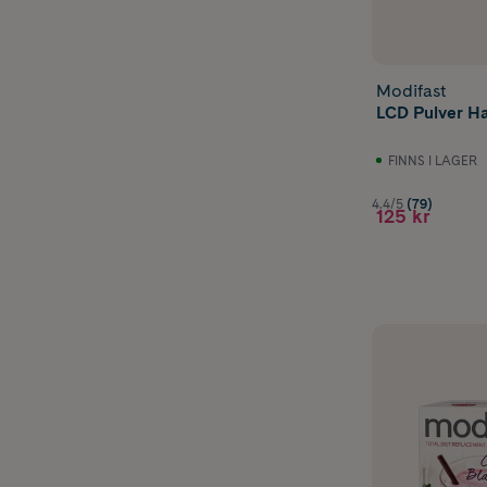
Modifast
LCD Pulver Ha
FINNS I LAGER
4.4/5
(79)
125 kr