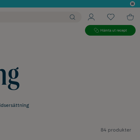
 köp*
Hämta ut recept
ng
tidsersättning
84 produkter