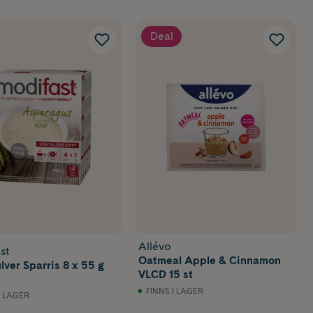
Deal
Allévo
st
Oatmeal Apple & Cinnamon
lver Sparris 8 x 55 g
VLCD 15 st
FINNS I LAGER
I LAGER