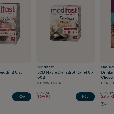
Modifast
Naturd
udding 8 st
LCD Havregrynsgröt Kanel 8 x
Drinkm
60g
Chocol
FINNS I LAGER
FINNS 
4.3/5
(52)
4.0/5
(27
134 kr
295 k
Köp
Köp
Fri f