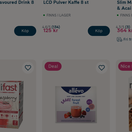
lavoured Drink 8
LCD Pulver Kaffe 8 st
Slim M
& Acai
FINNS I LAGER
FINNS 
4.6/5
(134)
4.3/5
(3)
125 kr
364 k
Köp
Köp
Fri f
Deal
Nice 