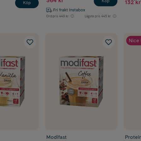
364 kr
Köp
132 kr
Köp
Fri frakt Instabox
Ord.pris
449 kr
Lägsta pris
445 kr
Nice 
Modifast
Protei