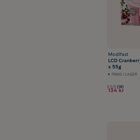
Modifast
LCD Cranberry
x 55g
FINNS I LAGER
3.5/5
(18)
134 kr