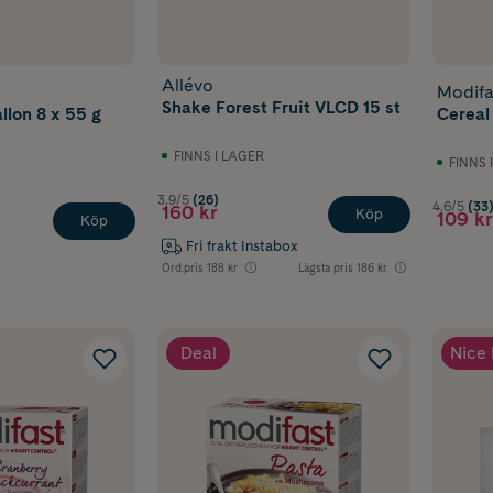
Allévo
Modifa
Shake Forest Fruit VLCD 15 st
llon 8 x 55 g
Cereal
FINNS I LAGER
FINNS 
3.9/5
(26)
4.6/5
(33
160 kr
Köp
109 kr
Köp
Fri frakt Instabox
Ord.pris
188 kr
Lägsta pris
186 kr
Deal
Nice 