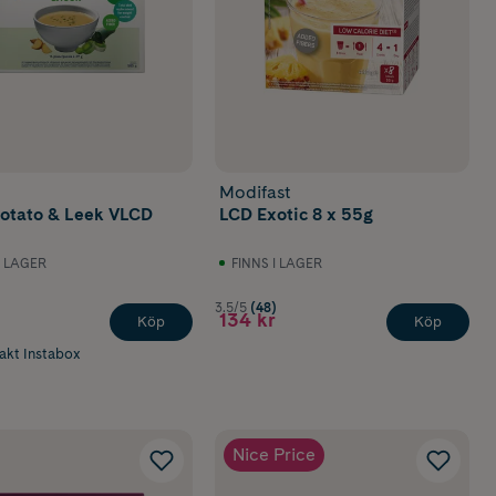
Modifast
otato & Leek VLCD
LCD Exotic 8 x 55g
I LAGER
FINNS I LAGER
3.5/5
(48)
134 kr
Köp
Köp
rakt Instabox
Nice Price