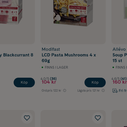
Modifast
Allévo
 Blackcurrant 8
LCD Pasta Mushrooms 4 x
Soup P
69g
15 st
FINNS I LAGER
FINNS 
4.0/5
(36)
4.6/5
(41)
104 kr
160 kr
Köp
Köp
Fri f
Ord.pris
122 kr
Lägsta pris
121 kr