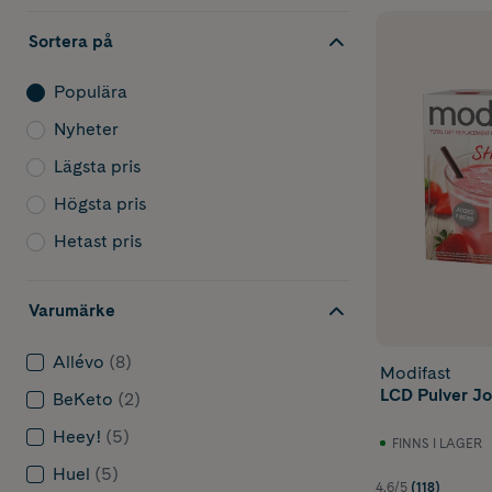
Sortera på
Populära
Nyheter
Lägsta pris
Högsta pris
Hetast pris
Varumärke
Allévo
(8)
Modifast
LCD Pulver Jo
BeKeto
(2)
Heey!
(5)
FINNS I LAGER
Huel
(5)
4.6/5
(118)