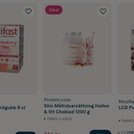
Deal
Protein.com
Modifa
Slim Måltidsersättning Hallon
rdgubb 8 st
LCD Pu
& Vit Choklad 1200 g
FINNS I LAGER
FINNS 
4.7/5
(115