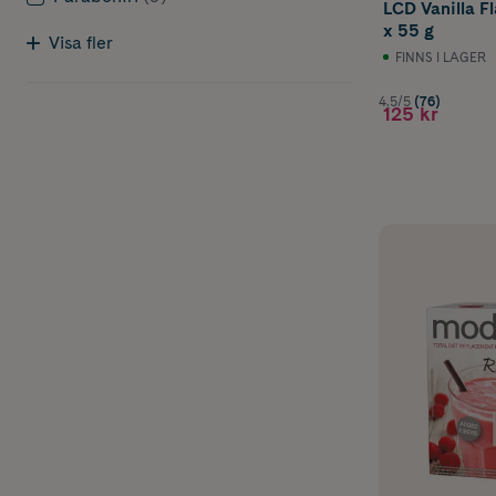
LCD Vanilla F
x 55 g
Visa fler
FINNS I LAGER
4.5/5
(76)
125 kr