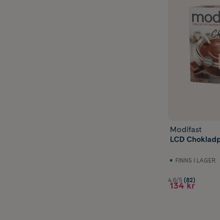
Modifast
LCD Chokladp
FINNS I LAGER
4.6/5
(82)
134 kr