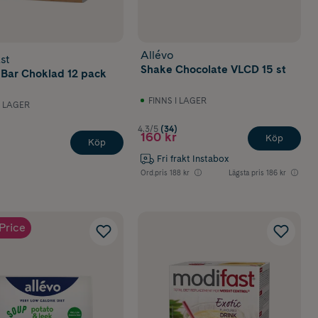
Allévo
st
Shake Chocolate VLCD 15 st
 Bar Choklad 12 pack
FINNS I LAGER
I LAGER
4.3/5
(34)
)
160 kr
Köp
Köp
Fri frakt Instabox
Ord.pris
188 kr
Lägsta pris
186 kr
Price