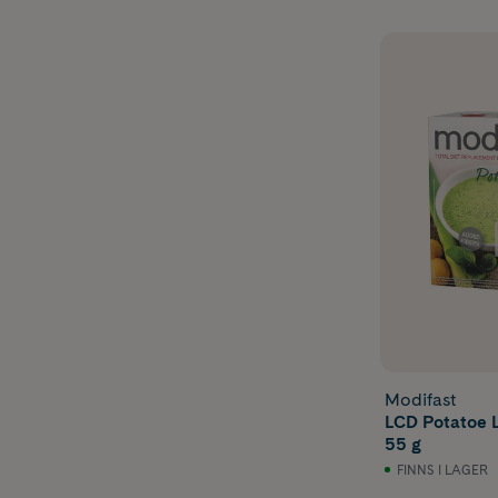
Modifast
LCD Potatoe 
55 g
FINNS I LAGER