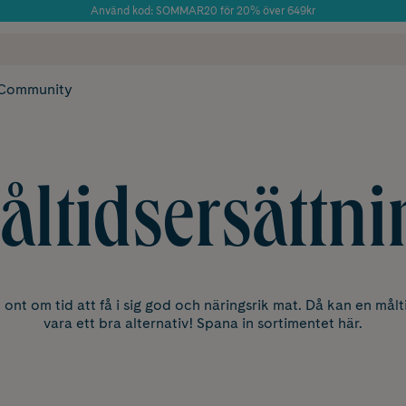
Använd kod: SOMMAR20 för 20% över 649kr
Årets Butik 2025 inom Skönhet
 frakt
✓ Rådgivning från farmaceuter & hudterapeuter
✓ Poäng på alla
Community
åltidsersättni
 ont om tid att få i sig god och näringsrik mat. Då kan en mål
vara ett bra alternativ! Spana in sortimentet här.