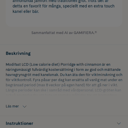
annorlunda jämfört med traditionell gröt. Trots det är
detta en favorit för många, speciellt med en extra touch
kanel eller bär.
Sammanfattat med AI av GAMIFIERA.®
Beskrivning
Modifast LCD (Low calorie diet) Porridge with cinnamon är en
näringsmässigt fullvärdig kostersättning i form av god och mättande
havregrynsgröt med kanelsmak. Du kan äta den för viktminskning och
för viktkontroll. Fyra påsar per dag kan ersätta all vanlig mat under en
begränsad period (max 8 veckor på egen hand) för att gå ner i vikt.
Längre perioder kan ske i samråd med vårdpersonal. LCD-gröten kan
också användas för att byta ut enstaka måltider för att kontrollera
vikten.
Läs mer
Modifast LCD Porridge kan ätas kall eller värmas, beroende på vad
man föredrar. Ett snabbt, enkelt och näringsmässigt komplett
alternativ till frukostmålet - eller någon annan av dagens måltider.
Instruktioner
Den blandas med 150 ml kallt vatten.