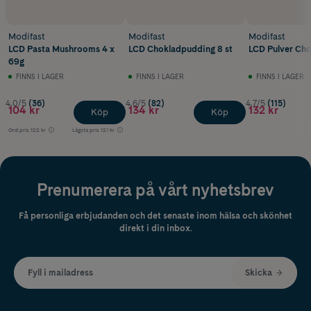
Modifast
Modifast
Modifast
LCD Pasta Mushrooms 4 x
LCD Chokladpudding 8 st
LCD Pulver Cho
69g
FINNS I LAGER
FINNS I LAGER
FINNS I LAGER
4.0/5
(36)
4.6/5
(82)
4.7/5
(115)
104 kr
134 kr
132 kr
Köp
Köp
Ord.pris
122 kr
Lägsta pris
121 kr
Prenumerera på vårt nyhetsbrev
Få personliga erbjudanden och det senaste inom hälsa och skönhet
direkt i din inbox.
Fyll i mailadress
Skicka