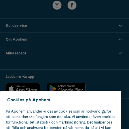
Kundservice
Om Apohem
Mina recept
Ladda ner vår app
Cookies på Apohem
På Apohem använder vi oss av cookies som är nödvändiga för
Apotek med tillstånd
att hemsidan ska fungera som den ska. Vi använder även cookies
av Läkemedelsverket
för funktionalitet, statistik och marknadsföring. Det hjälper oss
att följa och analysera beteenden på vår hemsida, så att vi kan