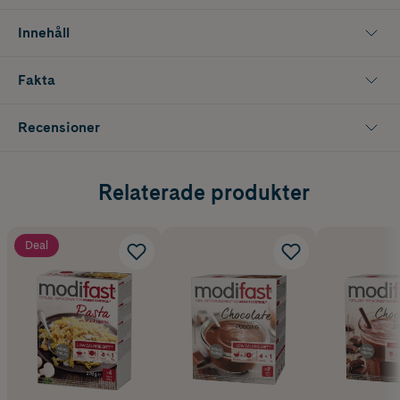
Modifast LCD kostersättning baseras på bland annat mjölkprotein,
Innehåll
för bästa smak, konsistens och proteinkvalitet. Det är ett säkert,
effektivt och välbeprövat verktyg för den som vill ta kontroll över sin
vikt, men även för den som önskar ett snabbt, praktiskt och
Fakta
näringsrikt måltidsalternativ.
Förpackningen innehåller 8 påsar.
Recensioner
Relaterade produkter
Deal