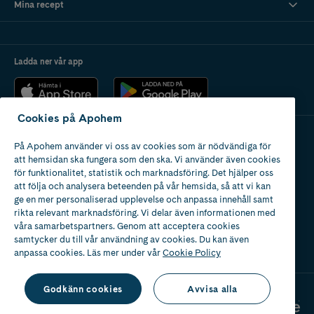
Mina recept
Ladda ner vår app
Cookies på Apohem
På Apohem använder vi oss av cookies som är nödvändiga för
Apotek med tillstånd
att hemsidan ska fungera som den ska. Vi använder även cookies
av Läkemedelsverket
för funktionalitet, statistik och marknadsföring. Det hjälper oss
att följa och analysera beteenden på vår hemsida, så att vi kan
ge en mer personaliserad upplevelse och anpassa innehåll samt
rikta relevant marknadsföring. Vi delar även informationen med
våra samarbetspartners. Genom att acceptera cookies
samtycker du till vår användning av cookies. Du kan även
2024
anpassa cookies. Läs mer under vår
Cookie Policy
Godkänn cookies
Avvisa alla