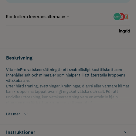
Beskrivning
VitaminPro vätskeersättning är ett snabblösligt kosttillskott som
innehåller salt och mineraler som hjälper till att återställa kroppens
vätskebalans.
Efter hård träning, svettningar, kräkningar, diarré eller varmare klimat
kan kroppen ha tappat ovanligt mycket vätska och salt. För att
undvika uttorkning, kan vätskeersättning vara en effektiv hjälp
eftersom den förbättrar kroppens vattenupptag.
God och fräsch hallonsmak.
Läs mer
Instruktioner