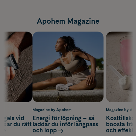
Apohem Magazine
m
Magazine by Apohem
Magazine by A
 gels vid
Energi för löpning – så
Kosttillsko
axar du rätt
laddar du inför långpass
boosta trä
och lopp
och effekti