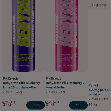
LÄKEMEDEL
ProBrands
ProBrands
Rehydrate Pills Blueberry
Rehydrate Pills Rasberry 20
Pamol
Lime 20 brustabeletter
brustabletter
500mg paracet
FINNS I LAGER
FINNS I LAGER
tabletter
FINNS I LAGER
4.7/5
(17)
4.6/5
(30)
21 kr
21 kr
14 kr
Köp
Köp